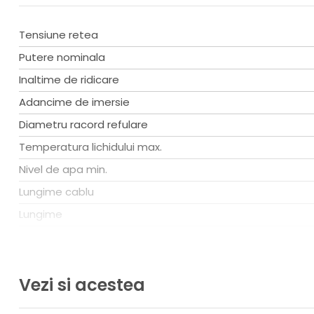
Montare
Tensiune retea
4 aug. 2026
Putere nominala
Ghid pract
Inaltime de ridicare
Citește ma
Adancime de imersie
Diametru racord refulare
Temperatura lichidului max.
Nivel de apa min.
Lungime cablu
Lungime
Latime
Inaltime
Vezi si acestea
Greutate
Tip pompa apa