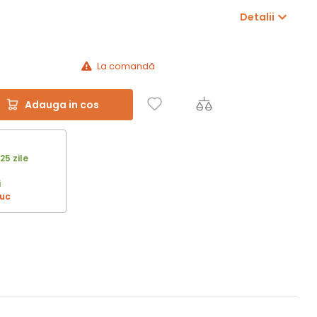
Detalii
La comandă
Adauga in cos
25 zile
i
buc