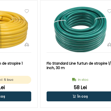
n de stropire 1
Flo Standard Line furtun de stropire 1
inch, 30 m
il:
5 buc
In stoc
Lei
58 Lei
coș
În coș