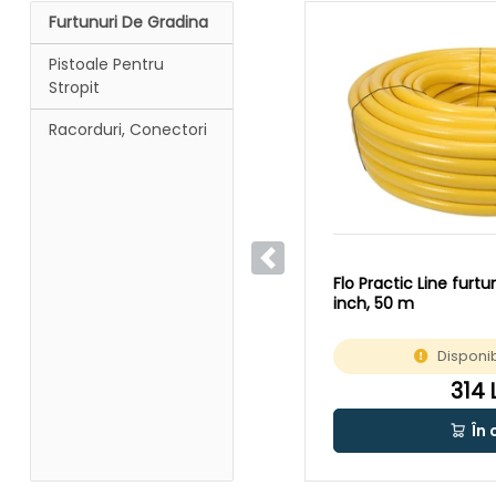
Furtunuri De Gradina
Pistoale Pentru
Stropit
Racorduri, Conectori
Anterior
Flo Practic Line furtu
inch, 50 m
Disponib
314 
În 