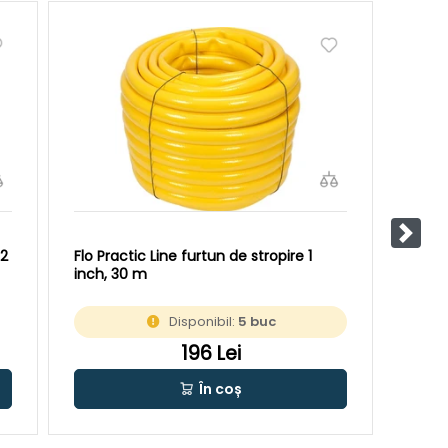
Pasul
/2
Flo Practic Line furtun de stropire 1
Flo S
inch, 30 m
3/4 i
Disponibil:
5 buc
196 Lei
În coș