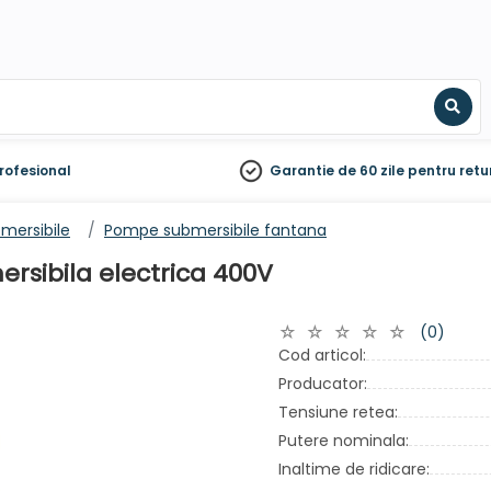
Sear
rofesional
Garantie de 60 zile
pentru retu
mersibile
Pompe submersibile fantana
sibila electrica 400V
(0)
Cod articol:
Producator:
Tensiune retea:
Putere nominala:
Inaltime de ridicare: