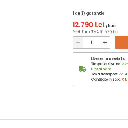
1 an(i) garantie
12.790 Lei
/buc
Pret fara TVA 10.570 Lei
Livrare la domiciliu
Timpul de livrare:
23-
lucratoare
Taxa transport:
22 Le
Cantitate în stoc:
0 