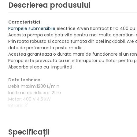
Descrierea produsului
Caracteristici
Pompele submersibile
electrice Arven Kontract KTC 400 cu
Aceasta pompa este potrivita pentru mai multe operatiuni cum 
Prin roata robusta si carcasa turnata din otel inoxidabil. Are
date de performanta peste medie .
Acestea garanteaza o durata mare de functionare si un rand
Pompa este prevazuta cu un intrerupator cu flotor pentru po
Absoarba si apa cu impuritati .
Date technice
Debit maxim:1200 L/min
Inaltime de ridicare: 21 m
Motor: 400 V 4,5 kW
Intrare: 3"
Articole asociate
Specificații