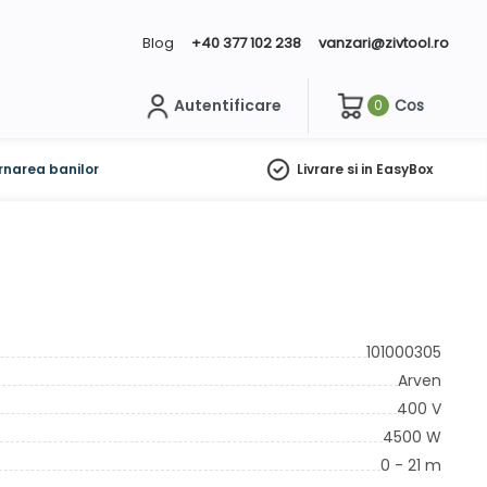
Blog
+40 377 102 238
vanzari@zivtool.ro
Autentificare
Cos
0
ch
rnarea banilor
Livrare si in EasyBox
101000305
Arven
400 V
4500 W
0 - 21 m