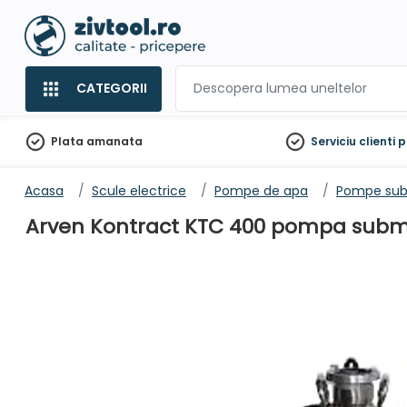
CATEGORII
Plata amanata
Serviciu clienti
p
Acasa
Scule electrice
Pompe de apa
Pompe sub
Arven Kontract KTC 400 pompa submer