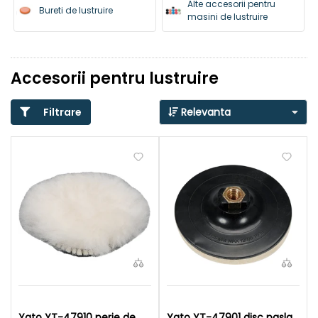
Alte accesorii pentru
Bureti de lustruire
masini de lustruire
Accesorii pentru lustruire
Filtrare
Relevanta
Yato YT-47910 perie de
Yato YT-47901 disc pasla