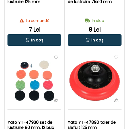
lustruire 125 mm
de lustruire 75x10 mm
La comandă
In stoc
7 Lei
8 Lei
În coș
În coș
Yato YT-47930 set de
Yato YT-47890 taler de
lustruire 80 mm, 12 buc
slefuit 125 mm