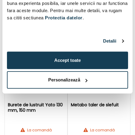
buna experienta posibila, iar unele servicii nu ar functiona
11 Lei
15 Lei
fara aceste module. Pentru mai multe detalii, va rugam
sa cititi sectiunea
Protectia datelor
.
În coș
În coș
Detalii
Accept toate
Personalizează
Burete de lustruit Yato 130
Metabo taler de slefuit
mm, 150 mm
La comandă
La comandă