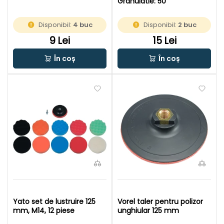
Granulatie: 50
Disponibil:
4 buc
Disponibil:
2 buc
9 Lei
15 Lei
În coș
În coș
Yato set de lustruire 125
Vorel taler pentru polizor
mm, M14, 12 piese
unghiular 125 mm