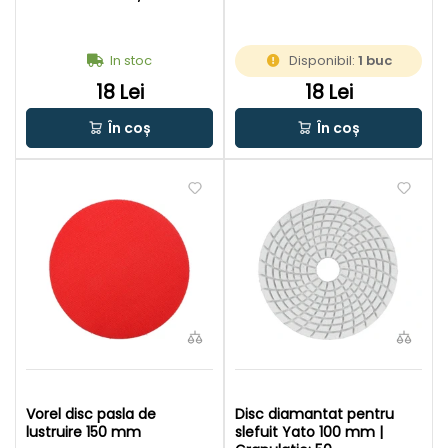
In stoc
Disponibil:
1 buc
18 Lei
18 Lei
În coș
În coș
Vorel disc pasla de
Disc diamantat pentru
lustruire 150 mm
slefuit Yato 100 mm |