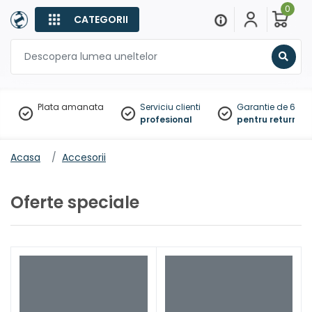
0
CATEGORII
Sear
Plata amanata
Serviciu clienti
Garantie de 60 zil
profesional
pentru returnare
Acasa
Accesorii
Oferte speciale