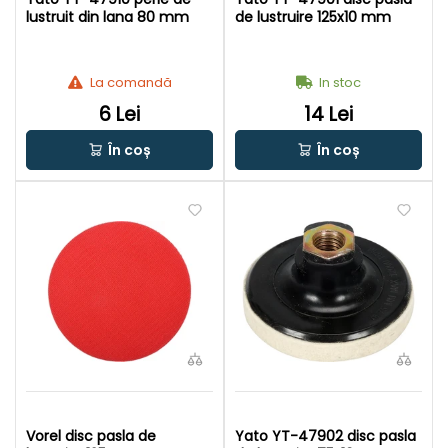
lustruit din lana 80 mm
de lustruire 125x10 mm
La comandă
In stoc
6 Lei
14 Lei
În coș
În coș
Vorel disc pasla de
Yato YT-47902 disc pasla