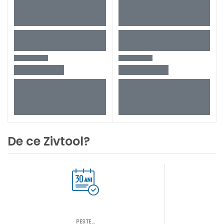
De ce Zivtool?
PESTE...
AS