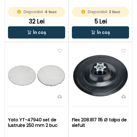
Disponibil:
4 buc
Disponibil:
2 buc
32 Lei
5 Lei
În coș
În coș
Yato YT-47940 set de
Flex 208.817 115 Ø talpa de
lustruire 250 mm 2 buc
slefuit