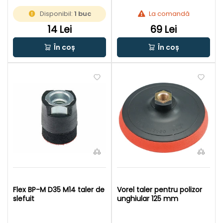
Disponibil:
1 buc
La comandă
14 Lei
69 Lei
În coș
În coș
Flex BP-M D35 M14 taler de
Vorel taler pentru polizor
slefuit
unghiular 125 mm