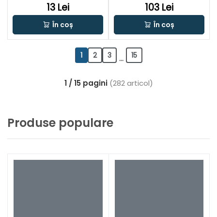
13 Lei
103 Lei
În coș
În coș
1
2
3
15
...
1 / 15 pagini
(282 articol)
Produse populare