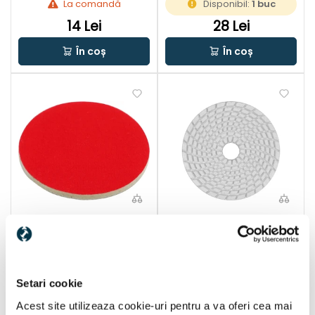
La comandă
Disponibil:
1 buc
14 Lei
28 Lei
În coș
În coș
Toya disc pasla de
Disc diamantat pentru
lustruire 125 mm
slefuit Yato 100 mm |
Granulatie: 1500
Setari cookie
Acest site utilizeaza cookie-uri pentru a va oferi cea mai
La comandă
Disponibil:
1 buc