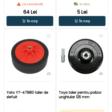
La comandă
In stoc
64 Lei
5 Lei
În coș
În coș
Yato YT-47880 taler de
Toya taler pentru polizor
slefuit
unghiular 125 mm