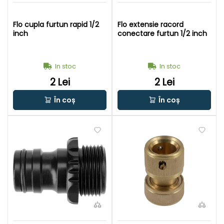
Flo cupla furtun rapid 1/2
Flo extensie racord
inch
conectare furtun 1/2 inch
In stoc
In stoc
2 Lei
2 Lei
În coș
În coș