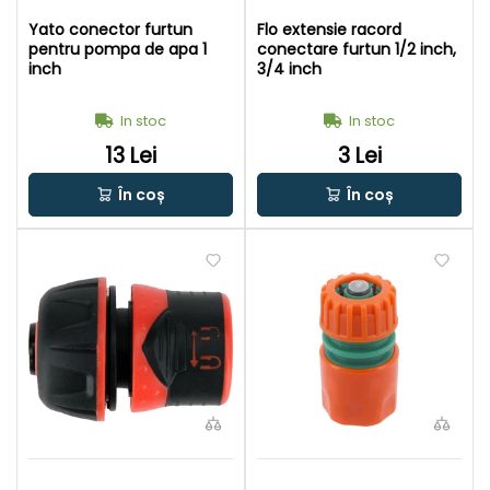
Yato conector furtun
Flo extensie racord
pentru pompa de apa 1
conectare furtun 1/2 inch,
inch
3/4 inch
In stoc
In stoc
13 Lei
3 Lei
În coș
În coș