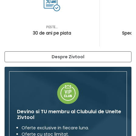
PESTE...
AS
30 de ani pe piata
Special
Despre Zivtool
Devino si TU membru al Clubului de Unelte
Zivtool
Oferte exclusive in fiecare luna.
Oferte cu stoc limitat.