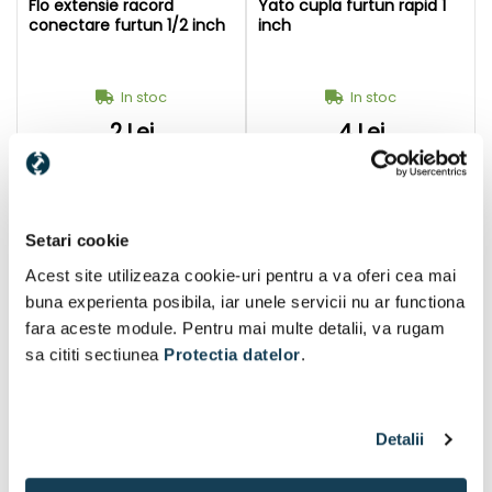
Flo extensie racord
Yato cupla furtun rapid 1
conectare furtun 1/2 inch
inch
In stoc
In stoc
2 Lei
4 Lei
În coș
În coș
Setari cookie
Acest site utilizeaza cookie-uri pentru a va oferi cea mai
buna experienta posibila, iar unele servicii nu ar functiona
fara aceste module. Pentru mai multe detalii, va rugam
sa cititi sectiunea
Protectia datelor
.
Detalii
Flo extensie racord
Flo cupla furtun rapid cu