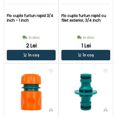
Flo cupla furtun rapid 3/4
Flo cupla furtun rapid cu
inch - 1 inch
filet exterior, 3/4 inch
In stoc
In stoc
2 Lei
1 Lei
În coș
În coș