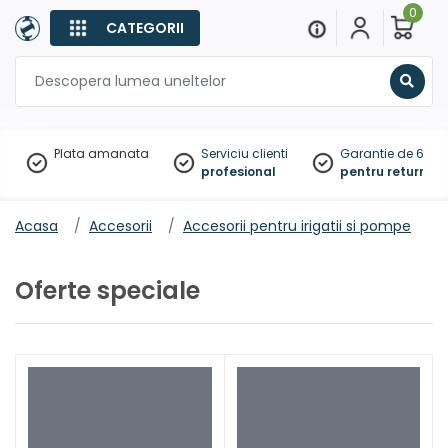
0
CATEGORII
Sear
Plata amanata
Serviciu clienti
Garantie de 60 zil
profesional
pentru returnare
Acasa
Accesorii
Accesorii pentru irigatii si pompe
Oferte speciale