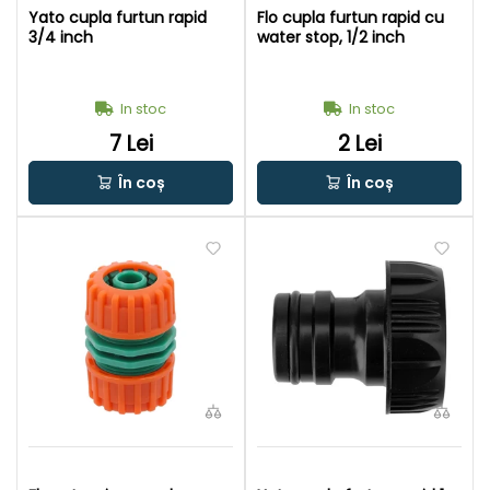
Yato cupla furtun rapid
Flo cupla furtun rapid cu
3/4 inch
water stop, 1/2 inch
In stoc
In stoc
7 Lei
2 Lei
În coș
În coș