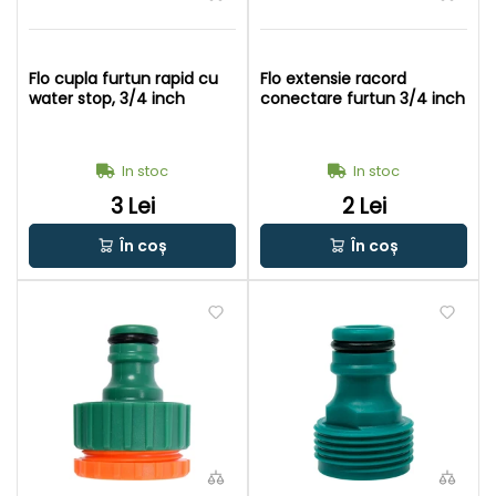
Flo cupla furtun rapid cu
Flo extensie racord
water stop, 3/4 inch
conectare furtun 3/4 inch
In stoc
In stoc
3 Lei
2 Lei
În coș
În coș