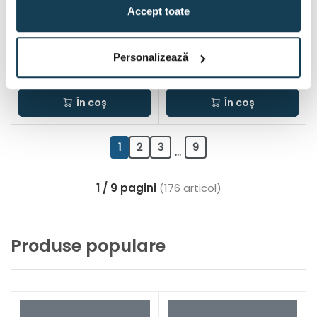
conectare furtun 1/2-3/4
filet exterior, 3/4 inch
Accept toate
inch
In stoc
In stoc
Personalizează
3 Lei
2 Lei
În coș
În coș
1
2
3
9
...
1 / 9 pagini
(176 articol)
Produse populare