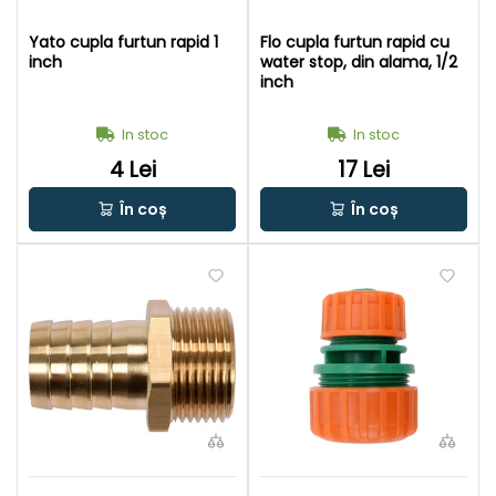
Yato cupla furtun rapid 1
Flo cupla furtun rapid cu
inch
water stop, din alama, 1/2
inch
In stoc
In stoc
4 Lei
17 Lei
În coș
În coș