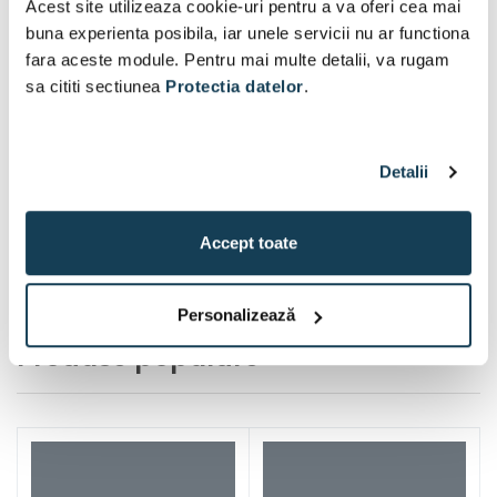
| 130 °C/200 °C | Baghete
acumulator 12 V | 400 ml |
Acest site utilizeaza cookie-uri pentru a va oferi cea mai
de lipit 11 mm x 200 mm |
4400 | Cu perii | 1 x 2 Ah
buna experienta posibila, iar unele servicii nu ar functiona
In MetaBOX
acumulator + incarcator |
Disponibil:
2 buc
Disponibil:
1 buc
fara aceste module. Pentru mai multe detalii, va rugam
In cutie de carton original
sa cititi sectiunea
Protectia datelor
.
440 Lei
1.519 Lei
În coș
În coș
Detalii
1
2
3
4
...
Accept toate
1 / 4 pagini
(74 articol)
Personalizează
Produse populare