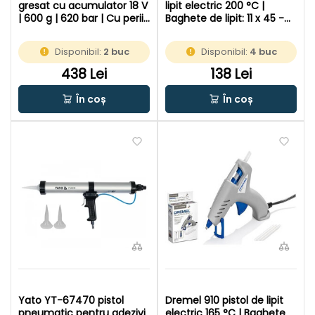
gresat cu acumulator 18 V
lipit electric 200 °C |
| 600 g | 620 bar | Cu perii
Baghete de lipit: 11 x 45 -
de carbon | Fara
200 mm | In cutie de
acumulator si incarcator |
carton original
Disponibil:
2 buc
Disponibil:
4 buc
In cutie de carton original
438 Lei
138 Lei
În coș
În coș
Yato YT-67470 pistol
Dremel 910 pistol de lipit
pneumatic pentru adezivi
electric 165 °C | Baghete