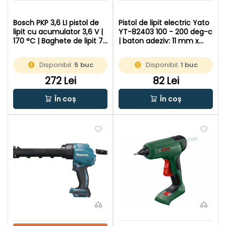
Bosch PKP 3,6 LI pistol de
Pistol de lipit electric Yato
lipit cu acumulator 3,6 V |
YT-82403 100 - 200 deg-c
170 °C | Baghete de lipit 7
| baton adeziv: 11 mm x
mm x 150 mm | In cutie de
200 mm | In cutie de
carton original
carton original
Disponibil:
5 buc
Disponibil:
1 buc
272 Lei
82 Lei
În coș
În coș