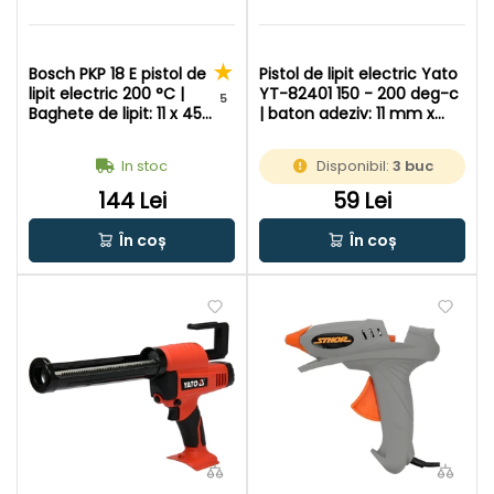
Bosch PKP 18 E pistol de
Pistol de lipit electric Yato
lipit electric 200 °C |
YT-82401 150 - 200 deg-c
5
Baghete de lipit: 11 x 45
| baton adeziv: 11 mm x
- 200 mm | In cutie de
200 mm | In cutie de
carton original
carton original
In stoc
Disponibil:
3 buc
144 Lei
59 Lei
În coș
În coș