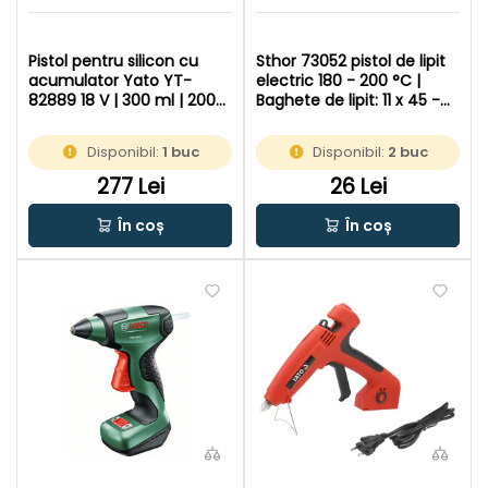
Pistol pentru silicon cu
Sthor 73052 pistol de lipit
acumulator Yato YT-
electric 180 - 200 °C |
82889 18 V | 300 ml | 2000
Baghete de lipit: 11 x 45 -
| Cu perii de carbon | Fara
200 mm | In cutie de
acumulator si incarcator |
carton original
Disponibil:
1 buc
Disponibil:
2 buc
In cutie de carton original
277 Lei
26 Lei
În coș
În coș