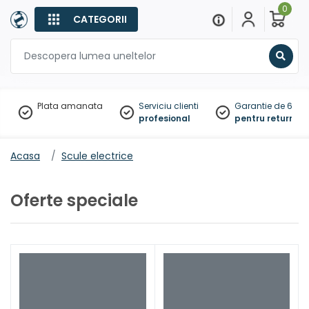
0
CATEGORII
Sear
Plata amanata
Serviciu clienti
Garantie de 60 zil
profesional
pentru returnare
Acasa
Scule electrice
Oferte speciale