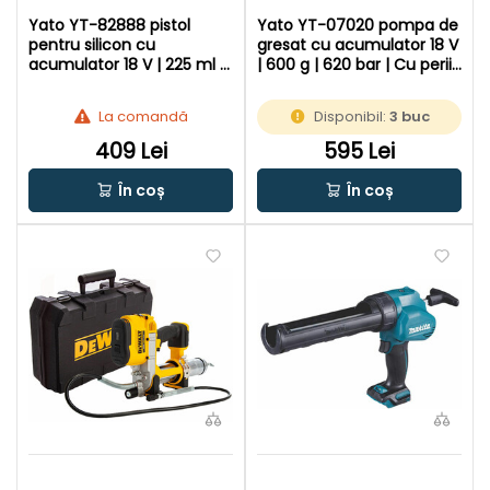
Yato YT-82888 pistol
Yato YT-07020 pompa de
pentru silicon cu
gresat cu acumulator 18 V
acumulator 18 V | 225 ml |
| 600 g | 620 bar | Cu perii
2000 | Cu perii de carbon |
de carbon | 1 x 3 Ah
1 x 4 Ah acumulator +
acumulator + incarcator |
La comandă
Disponibil:
3 buc
incarcator | In cutie de
In cutie de carton original
carton original
409 Lei
595 Lei
În coș
În coș