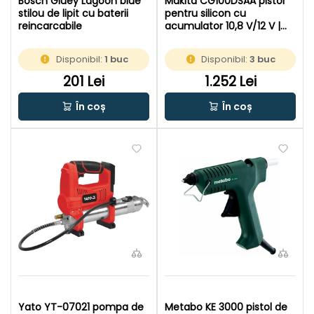
Bosch Gluey Lagoon blue
Makita CG100DSAA pistol
stilou de lipit cu baterii
pentru silicon cu
reincarcabile
acumulator 10,8 V/12 V |
300 ml | 5000 | Cu perii | 1 x
2 Ah acumulator +
Disponibil:
1 buc
Disponibil:
3 buc
incarcator | In valiza
201 Lei
1.252 Lei
În coș
În coș
Yato YT-07021 pompa de
Metabo KE 3000 pistol de