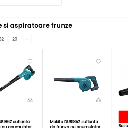
e si aspiratoare frunze
82
20
UB186Z suflanta
Makita DUB185Z suflanta
Bosc
e cu acumulator
de frunze cu acumulator