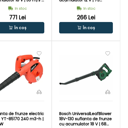
ulator 18 V | 55 m/s |
acumulator 12 V | 75
 perii de carbon | Fara
m/s | Cu perii de
In stoc
In stoc
ulator si incarcator |
carbon | Fara
utie de carton original
acumulator si
771 Lei
266 Lei
incarcator | In cutie de
carton original
În coș
În coș
anta de frunze electric
Bosch UniversalLeafBlower
 YT-85170 240 m3-h |
18V-130 suflanta de frunze
 W
cu acumulator 18 V | 68