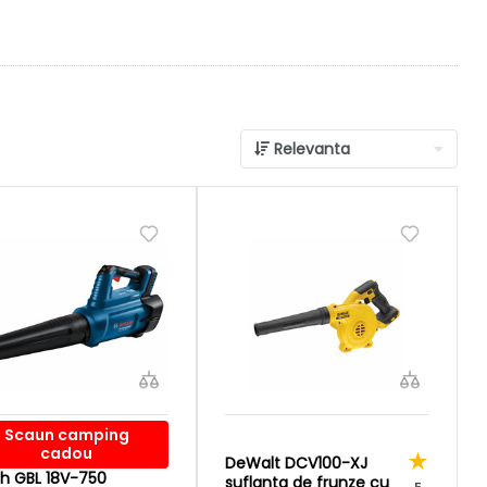
Relevanta
Scaun camping
cadou
DeWalt DCV100-XJ
h GBL 18V-750
suflanta de frunze cu