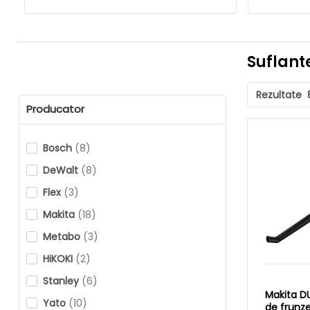
Suflant
Rezultate
Producator
Bosch
(8)
DeWalt
(8)
Flex
(3)
Makita
(18)
Metabo
(3)
HiKOKI
(2)
Stanley
(6)
Makita D
Yato
(10)
de frunz