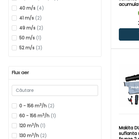
acumulato
40 m/s
(4)
m/s | Cu 
carbon | 
41 m/s
(2)
acumulat
incarcato
49 m/s
(2)
carton or
50 m/s
(1)
52 m/s
(3)
54 m/s
(2)
55 m/s
(10)
Flux aer
56 m/s
(1)
57,7 m/s
(1)
58 m/s
(4)
3
0 - 156 m
/h
(2)
63 m/s
(1)
3
60 - 156 m
/h
(1)
63,8 m/s
(2)
3
120 m
/h
(1)
64 m/s
(7)
Makita D
suflanta 
3
130 m
/h
(2)
65 m/s
(2)