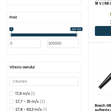
18 V | 68
Güde
(5)
carbon |
si incarca
Karcher
(7)
carton or
Pret
EGO
(12)
0
300 000
Viteza aerului
17,9 m/s
(1)
27,7 - 35 m/s
(2)
Bosch GBL
27,8 - 83,3 m/s
(1)
suflanta 