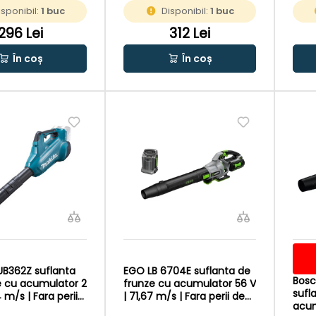
i de carbon | Fara
carbon | 1 x 2 Ah
isponibil:
1 buc
Disponibil:
1 buc
or si incarcator
acumulator + incarcator |
In cutie de carton original
296 Lei
312 Lei
În coș
În coș
UB362Z suflanta
EGO LB 6704E suflanta de
Bosc
e cu acumulator 2
frunze cu acumulator 56 V
sufl
4 m/s | Fara perii
| 71,67 m/s | Fara perii de
acum
 | Fara
carbon | 1 x 5 Ah