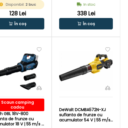
m/s | Cu perii de carbon |
Disponibil:
2 buc
In stoc
Fara acumulator si
incarcator | In cutie de
128 Lei
338 Lei
carton original
În coș
În coș
Scaun camping
cadou
DeWalt DCMBA572N-XJ
h GBL 18V-800
suflanta de frunze cu
anta de frunze cu
acumulator 54 V | 55 m/s |
ulator 18 V | 55 m/s |
Fara perii de carbon | Fara