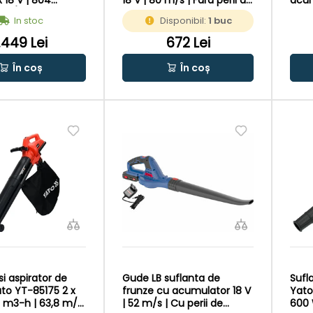
x 18 V | 804
18 V | 80 m/s | Fara perii de
acum
 m/s | Fara
carbon | Fara acumulator
Fara
In stoc
Disponibil:
1 buc
carbon | Fara
si incarcator | In cutie de
acum
or si
carton original
In c
.449 Lei
672 Lei
or
În coș
În coș
si aspirator de
Gude LB suflanta de
Sufl
to YT-85175 2 x
frunze cu acumulator 18 V
Yato
0 m3-h | 63,8 m/s
| 52 m/s | Cu perii de
600