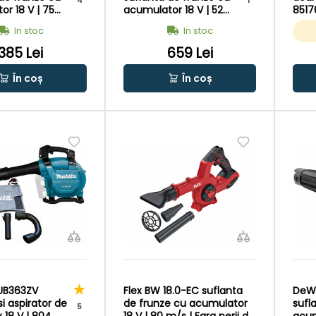
4
1
r 18 V | 75
acumulator 18 V | 52
85176
perii de
m/s | Fara perii de
Cu p
In stoc
In stoc
Fara
carbon | Fara
cuti
or si
acumulator si
385 Lei
659 Lei
r | In cutie de
incarcator | In cutie de
iginal
carton original
În coș
În coș
UB363ZV
Flex BW 18.0-EC suflanta
DeW
si aspirator de
de frunze cu acumulator
sufl
5