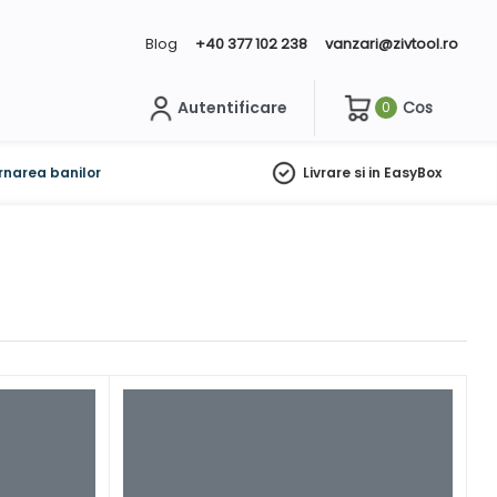
Blog
+40 377 102 238
vanzari@zivtool.ro
Autentificare
Cos
0
ch
rnarea banilor
Livrare si in EasyBox