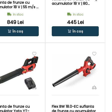
5
anta de frunze cu
acumulator 18 V | 80
ulator 18 V | 55 m/s |
m/s | Cu perii de
 perii de carbon | Fara
carbon | Fara
In stoc
In stoc
ulator si incarcator |
acumulator si
utie de carton original
849 Lei
incarcator | In cutie de
445 Lei
carton original
În coș
În coș
anta de frunze cu
Flex BW 18.0-EC suflanta
ulator Yato YT-
de frunze cu acumulator