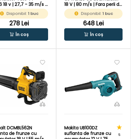
 18 v | 27,7 - 35 m/s |
18 V | 80 m/s | Fara perii de
erii de carbon | In
carbon | Fara acumulator
Disponibil:
1 buc
Disponibil:
1 buc
e de carton original
si incarcator | In cutie de
carton original
278 Lei
648 Lei
În coș
În coș
alt DCMBL562N
Makita UB100DZ
anta de frunze cu
suflanta de frunze cu
5