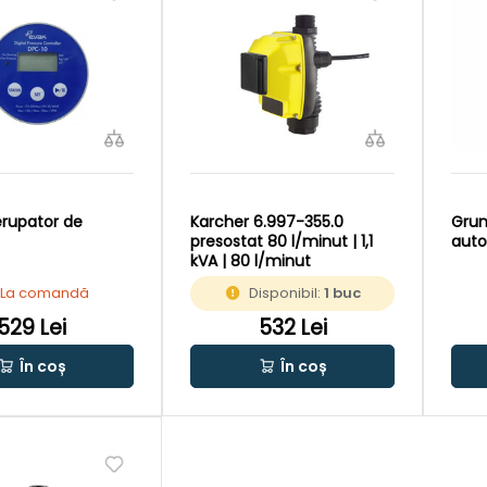
erupator de
Karcher 6.997-355.0
Grun
presostat 80 l/minut | 1,1
aut
kVA | 80 l/minut
La comandă
Disponibil:
1 buc
529 Lei
532 Lei
În coș
În coș