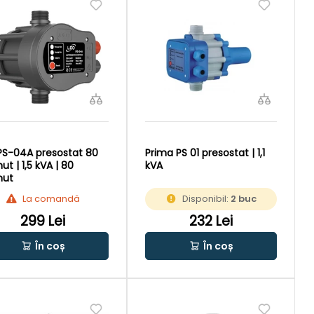
PS-04A presostat 80
Prima PS 01 presostat | 1,1
ut | 1,5 kVA | 80
kVA
nut
La comandă
Disponibil:
2 buc
299 Lei
232 Lei
În coș
În coș