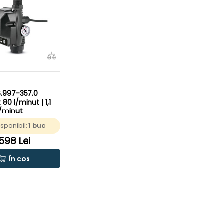
6.997-357.0
80 l/minut | 1,1
l/minut
isponibil:
1 buc
598 Lei
În coș