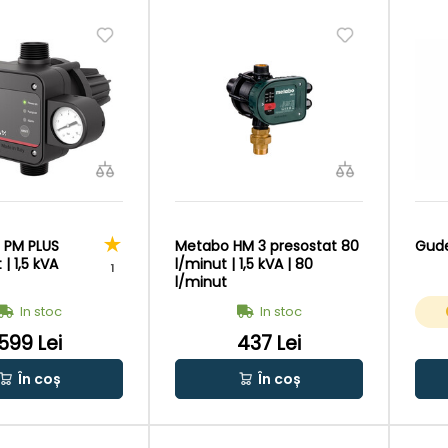
 PM PLUS
Metabo HM 3 presostat 80
Gude
| 1,5 kVA
l/minut | 1,5 kVA | 80
1
l/minut
In stoc
In stoc
599 Lei
437 Lei
În coș
În coș