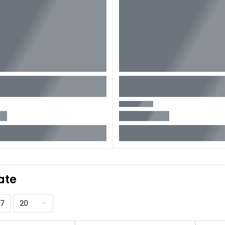
ate
17
20