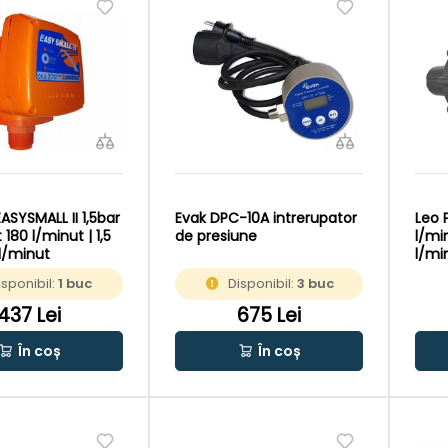
EASYSMALL II 1,5bar
Evak DPC-10A intrerupator
Leo 
 180 l/minut | 1,5
de presiune
l/min
 l/minut
l/mi
isponibil:
1 buc
Disponibil:
3 buc
437 Lei
675 Lei
În coș
În coș