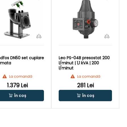
dfos DN50 set cuplare
Leo PS-04B presostat 200
omata
l/minut | 1,1 kVA | 200
l/minut
La comandă
La comandă
1.379 Lei
281 Lei
În coș
În coș