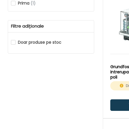
Prima
(1)
Dab
(1)
Filtre adiționale
Doar produse pe stoc
Grundfos
intrerupa
poli
D