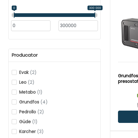
0
300 000
Producator
Evak
(2)
Grundfos
presostat 
Leo
(2)
Metabo
(1)
Grundfos
(4)
Pedrollo
(2)
Güde
(1)
Karcher
(3)