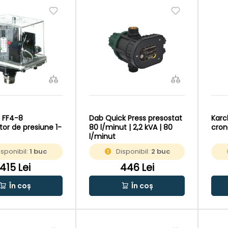
 FF4-8
Dab Quick Press presostat
Karc
tor de presiune 1-
80 l/minut | 2,2 kVA | 80
cron
l/minut
isponibil:
1 buc
Disponibil:
2 buc
415 Lei
446 Lei
În coș
În coș