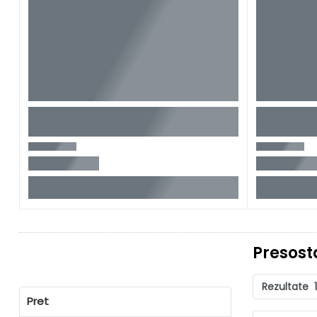
Presost
Rezultate
Pret