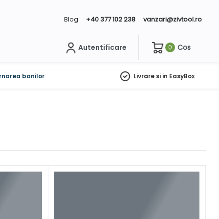
Blog
+40 377 102 238
vanzari@zivtool.ro
Autentificare
Cos
0
ch
rnarea banilor
Livrare si in EasyBox