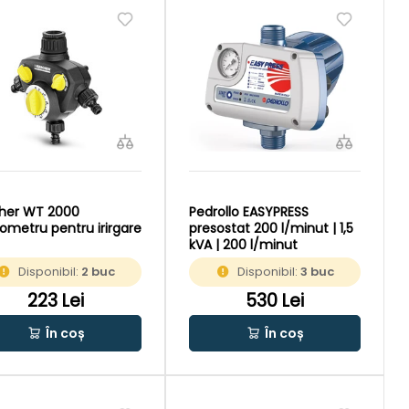
her WT 2000
Pedrollo EASYPRESS
ometru pentru irirgare
presostat 200 l/minut | 1,5
kVA | 200 l/minut
Disponibil:
2 buc
Disponibil:
3 buc
223 Lei
530 Lei
În coș
În coș