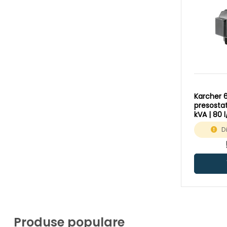
Karcher 
presostat 
kVA | 80 
D
Produse populare