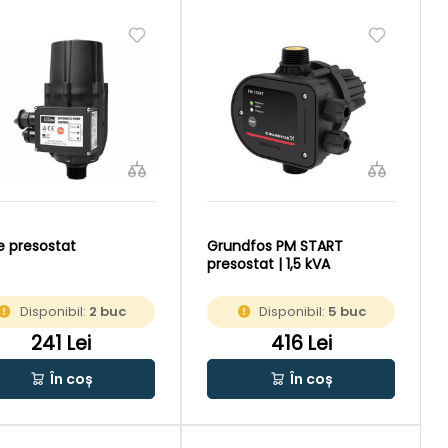
 presostat
Grundfos PM START
presostat | 1,5 kVA
Disponibil:
2 buc
Disponibil:
5 buc
241 Lei
416 Lei
În coș
În coș