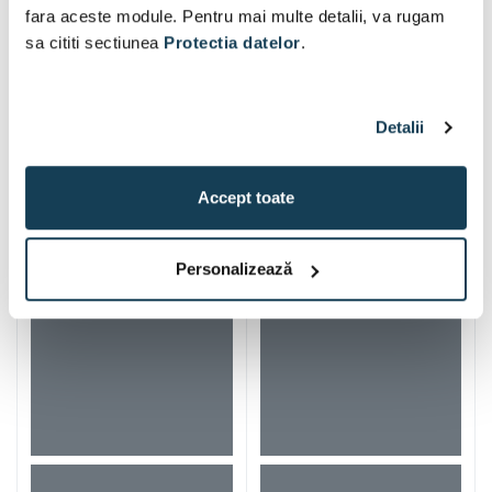
Greutate bruta: 107 kg
fara aceste module. Pentru mai multe detalii, va rugam
Volum de livrare: 0.369 m³
sa cititi sectiunea
Protectia datelor
.
Detalii
Alti clienti au vizitat si
Accept toate
Personalizează