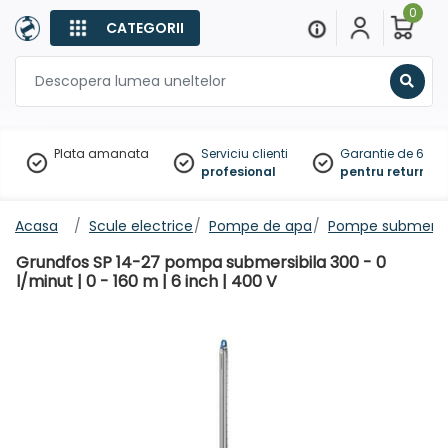
0
CATEGORII
Sear
Plata amanata
Serviciu clienti
Garantie de 60 zil
profesional
pentru returnare
Acasa
Scule electrice
Pompe de apa
Pompe submersib
Grundfos SP 14-27 pompa submersibila 300 - 0
l/minut | 0 - 160 m | 6 inch | 400 V