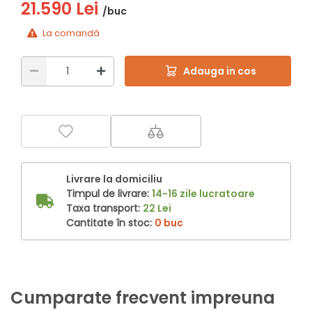
21.590 Lei
/buc
La comandă
Adauga in cos
Livrare la domiciliu
Timpul de livrare:
14-16 zile lucratoare
Taxa transport:
22 Lei
Cantitate în stoc:
0 buc
Cumparate frecvent impreuna