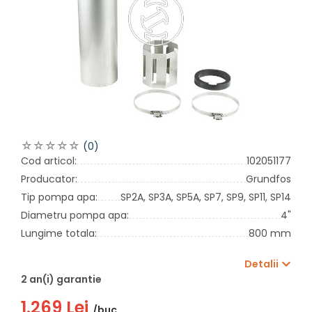
(0)
Cod articol:
102051177
Producator:
Grundfos
Tip pompa apa:
SP2A,
SP3A,
SP5A,
SP7,
SP9,
SP11,
SP14
Diametru pompa apa:
4"
Lungime totala:
800 mm
Detalii
2 an(i) garantie
1.269 Lei
/buc