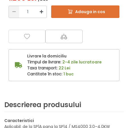
Adauga in cos
Livrare la domiciliu
Timpul de livrare:
2-4 zile lucratoare
Taxa transport:
22 Lei
Cantitate în stoc:
1 buc
Descrierea produsului
Caracteristici
Aplicabil: de la SP1A pana la SP14 / MS4000 3.0–4.0KW