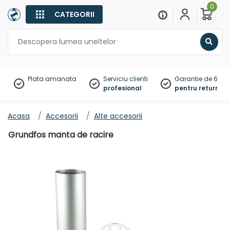
0
CATEGORII
Sear
Plata amanata
Serviciu clienti
Garantie de 60 zil
profesional
pentru returnare
Acasa
Accesorii
Alte accesorii
Grundfos manta de racire