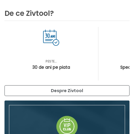
De ce Zivtool?
PESTE...
AS
30 de ani pe piata
Special
Despre Zivtool