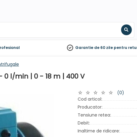
Sear
rofesional
Garantie de 60 zile
pentru retu
rifugale
0 l/min | 0 - 18 m | 400 V
(0)
Cod articol:
Producator:
Tensiune retea:
Debit:
Inaltime de ridicare: