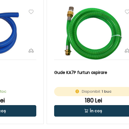
Gude KA7P furtun aspirare
stoc
Disponibil:
1 buc
Lei
180 Lei
coș
În coș