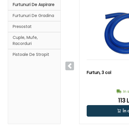
Furtunuri De Aspirare
Furtunuri De Gradina
Presostat
Cuple, Mufe,
Racorduri
Pistoale De Stropit
Anterior
Furtun, 3 col
In 
113 
În 