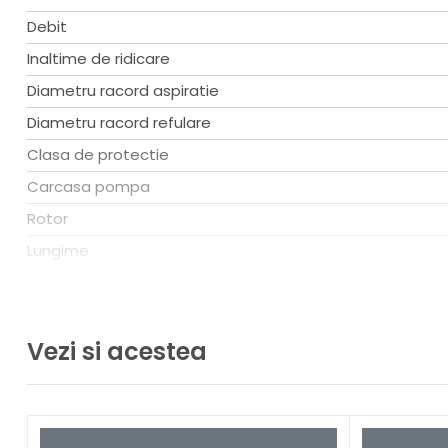
Debit
Inaltime de ridicare
Diametru racord aspiratie
Diametru racord refulare
Clasa de protectie
Carcasa pompa
Rotor
Lungime
Latime
Inaltime
Vezi si acestea
Greutate
Tip pompa apa