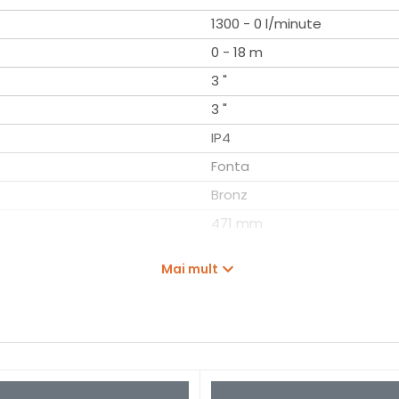
1300 - 0 l/minute
0 - 18 m
3 "
3 "
IP4
Fonta
Bronz
471 mm
230 mm
Mai mult
300 mm
16 kg
XN