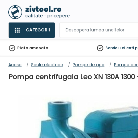
CATEGORII
Plata amanata
Serviciu clienti
p
Acasa
Scule electrice
Pompe de apa
Pompe cent
Pompa centrifugala Leo XN 130A 1300 - 