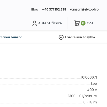
Blog
+40 377 102 238
vanzari@zivtool.ro
Autentificare
Cos
0
ch
rnarea banilor
Livrare si in EasyBox
101000671
Leo
400 V
1300 - 0 l/minute
0 - 18 m