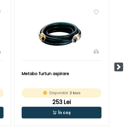
Pasul
Metabo furtun aspirare
Gude 
Disponibil:
2 buc
253 Lei
În coș