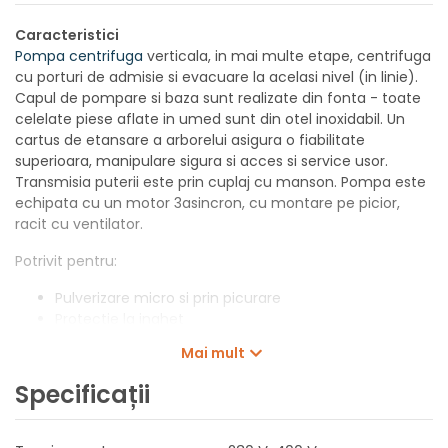
Caracteristici
Pompa centrifuga
verticala, in mai multe etape, centrifuga
cu porturi de admisie si evacuare la acelasi nivel (in linie).
Capul de pompare si baza sunt realizate din fonta - toate
celelate piese aflate in umed sunt din otel inoxidabil. Un
cartus de etansare a arborelui asigura o fiabilitate
superioara, manipulare sigura si acces si service usor.
Transmisia puterii este prin cuplaj cu manson. Pompa este
echipata cu un motor 3asincron, cu montare pe picior,
racit cu ventilator.
Potrivit pentru:
Pulverizare micro si prin picurare
Protectie la inghet
Ridicare presiune pe pivot
Mai mult
Aer conditionat- Cladiri comerciale
Protectie la incendiu cladiri comerciale
Specificații
Incalzire - cladiri comerciale
Cresterea presiunii apei in cladiri comerciale
Racire centralizata