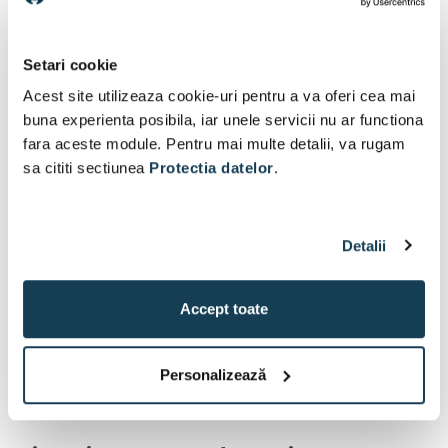
Turatie nominala: 2840-2870 rpm
Eficienta: IE3 82,7%
Randamentul motorului la o incarcare maxima: 82.7 %
Setari cookie
Randament motor la 3/4 sarcina: 84.6 %
Randament motor la 1/2 sarcina: 85.4 %
Acest site utilizeaza cookie-uri pentru a va oferi cea mai
Numarul de poli: 2
buna experienta posibila, iar unele servicii nu ar functiona
Grad de protectie (IEC 34-5): 55 Dust/Jetting
fara aceste module. Pentru mai multe detalii, va rugam
Clasa de izolare (IEC 85): F
sa cititi sectiunea
Protectia datelor
.
Protectie incorporata in motor: FARA
Convertizor de frecventa: NONE
Index minim de eficienta, MEI ≥: 0.70
Greutate neta: 41 kg
Detalii
Greutate bruta: 45 kg
Volum de livrare: 0.094 m³
Accept toate
Personalizează