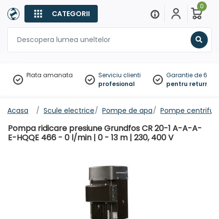
0
CATEGORII
Sear
Plata amanata
Serviciu clienti
Garantie de 60 zil
profesional
pentru returnare
Acasa
Scule electrice
Pompe de apa
Pompe centrifug
Pompa ridicare presiune Grundfos CR 20-1 A-A-A-
E-HQQE 466 - 0 l/min | 0 - 13 m | 230, 400 V