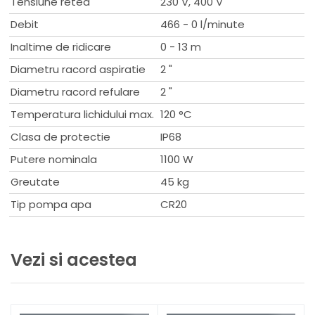
Tensiune retea
230 V, 400 V
Termoficare
Debit
466 - 0 l/minute
Tratarea apei de baut
Irigare
Inaltime de ridicare
0 - 13 m
Racire
Diametru racord aspiratie
2 "
Desalinizare
Incalzire industriala
Diametru racord refulare
2 "
Prelucrare
Temperatura lichidului max.
120 °C
Transferul lichidelor de proces.
Tratarea apei industriale
Clasa de protectie
IP68
Spalare si curatare
Putere nominala
1100 W
Alimentare cu apa industrila
Apa uzata industriala
Greutate
45 kg
Solutii solare de apa
Tip pompa apa
CR20
Aspiratie apa de suprafata
Municipal solar solutions
Distributia apei
Vezi si acestea
Date tehnice
Lichid pompat: Apa
Gama temperaturii lichidului: -20 .. 120 °C
Temperatura lichidului in timpul functionarii: 20 °C