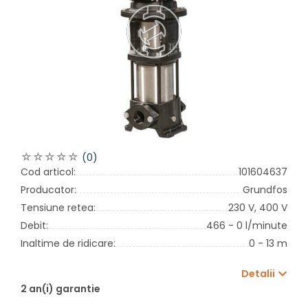
(0)
Cod articol:
101604637
Producator:
Grundfos
Tensiune retea:
230 V,
400 V
Debit:
466 - 0 l/minute
Inaltime de ridicare:
0 - 13 m
Detalii
2 an(i) garantie