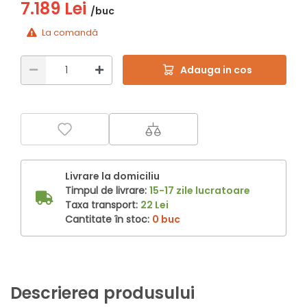
7.189 Lei
/buc
La comandă
Adauga in cos
Livrare la domiciliu
Timpul de livrare:
15-17 zile lucratoare
Taxa transport:
22 Lei
Cantitate în stoc:
0 buc
Descrierea produsului