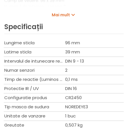
Camp de vedere: 96 x 39 mm
Numarul de infrarosu senzori: 2
Temperatura de operare: -10 °C - +60 °C
Mai mult
Temperatura de depozitare: -20 °C - +70 °C
Intunericul fundamental: DIN 4
Specificații
Intunericul de sudura: DIN 9-13
Timp de reactie: 0.00001 sec
Intarziere reglabila: 0.1 -1.0 sec
Lungime sticla
96 mm
Alimentare: Solara + Li-Ion
Latime sticla
39 mm
Power On/Off: Auto
Protectie UV/IR: DIN 16
Intervalul de intunecare reglabil
DIN 9 - 13
Clasificari: 4/5-8/9-13 YXE 1/1/1/2/379
Numar senzori
2
Greutate: 507 gr
Timp de reactie (Luminos - Intuneric)
0,1 ms
Protectie IR / UV
DIN 16
Configuratie produs
CR2450
Tip masca de sudura
NOREDEYE3
Unitate de vanzare
1 buc
Greutate
0,507 kg