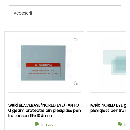
Accesorii
Iweld BLACKBASE/NORED EYE/FANTO
Iweld NORED EYE ge
M geam protectie din plexiglass pen
plexiglass pentru
tru masca 115x104mm
In stoc
In 