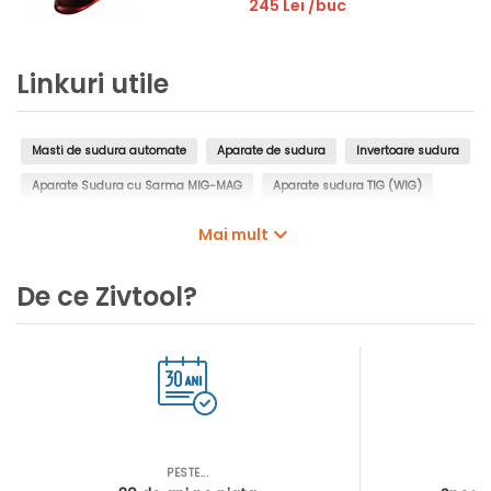
245 Lei
/buc
Linkuri utile
Masti de sudura automate
Aparate de sudura
Invertoare sudura
Aparate Sudura cu Sarma MIG-MAG
Aparate sudura TIG (WIG)
Aparate de taiere cu plasma
Aparate de sudura prin puncte
Mai mult
Aparate de curatat sudura
Aparate sudura autogen
De ce Zivtool?
PESTE...
AS