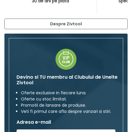
30 de ani pe piata
Special
Despre Zivtool
Devino si TU membru al Clubului de Unelte
Zivtool
Oferte exclusive in fiecare luna.
Oferte cu stoc limitat.
Promotii de lansare de produse.
Veti fi primul care afla despre vanzari si stiri.
Adresa e-mail