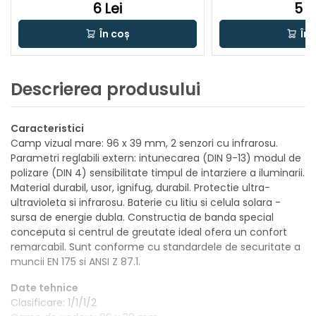
6 Lei
5 L
În coș
În 
Descrierea produsului
Caracteristici
Camp vizual mare: 96 x 39 mm, 2 senzori cu infrarosu.
Parametri reglabili extern: intunecarea (DIN 9-13) modul de
polizare (DIN 4) sensibilitate timpul de intarziere a iluminarii.
Material durabil, usor, ignifug, durabil. Protectie ultra-
ultravioleta si infrarosu. Baterie cu litiu si celula solara -
sursa de energie dubla. Constructia de banda special
conceputa si centrul de greutate ideal ofera un confort
remarcabil. Sunt conforme cu standardele de securitate a
muncii EN 175 si ANSI Z 87.1.
Date tehnice
Clasificare: 1/1/1/2