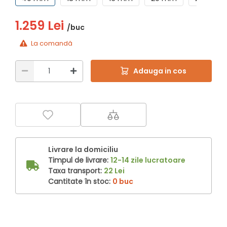
1.259 Lei
/buc
La comandă
Adauga in cos
Livrare la domiciliu
Timpul de livrare:
12-14 zile lucratoare
Taxa transport:
22 Lei
Cantitate în stoc:
0 buc