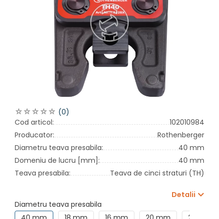
(0)
Cod articol:
102010984
Producator:
Rothenberger
Diametru teava presabila:
40 mm
Domeniu de lucru [mm]:
40 mm
Teava presabila:
Teava de cinci straturi (TH)
Detalii
Diametru teava presabila
40 mm
18 mm
16 mm
20 mm
26 mm