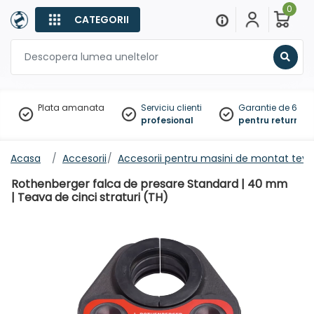
0
CATEGORII
Sear
Plata amanata
Serviciu clienti
Garantie de 60 zil
profesional
pentru returnare
Acasa
Accesorii
Accesorii pentru masini de montat tevi
Rothenberger falca de presare Standard | 40 mm
| Teava de cinci straturi (TH)