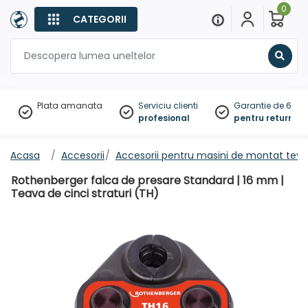
0
CATEGORII
Sear
Plata amanata
Serviciu clienti
Garantie de 60 zil
profesional
pentru returnare
Acasa
Accesorii
Accesorii pentru masini de montat tevi
Rothenberger falca de presare Standard | 16 mm |
Teava de cinci straturi (TH)