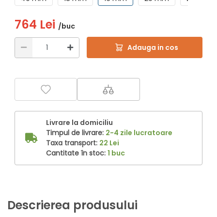
764 Lei
/buc
Adauga in cos
Livrare la domiciliu
Timpul de livrare:
2-4 zile lucratoare
Taxa transport:
22 Lei
Cantitate în stoc:
1 buc
Descrierea produsului