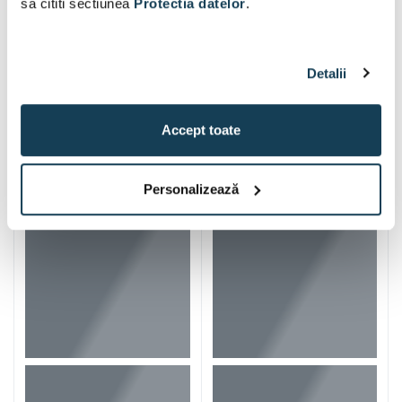
sa cititi sectiunea
Protectia datelor
.
Detalii
Iti mai recomandam si
Accept toate
Personalizează