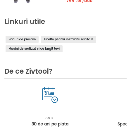
764 Lei
/buc
Linkuri utile
Bacuri de presare
Unelte pentru instalatii sanitare
Masini de sertizat si de largit tevi
De ce Zivtool?
PESTE...
AS
30 de ani pe piata
Special