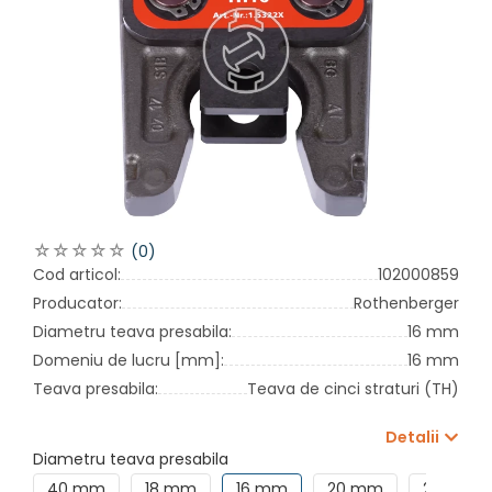
(0)
Cod articol:
102000859
Producator:
Rothenberger
Diametru teava presabila:
16 mm
Domeniu de lucru [mm]:
16 mm
Teava presabila:
Teava de cinci straturi (TH)
Detalii
Diametru teava presabila
40 mm
18 mm
16 mm
20 mm
26 mm