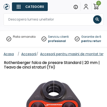
0
CATEGORII
Sear
Plata amanata
Serviciu clienti
Garantie de 60 zil
profesional
pentru returnare
Acasa
Accesorii
Accesorii pentru masini de montat tevi
Rothenberger falca de presare Standard | 20 mm |
Teava de cinci straturi (TH)