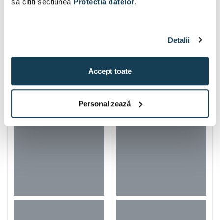
sa cititi sectiunea
Protectia datelor
.
Detalii
Iti mai recomandam si
Accept toate
Personalizează