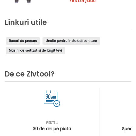
763 Lei
/buc
Linkuri utile
Bacuri de presare
Unelte pentru instalatii sanitare
Masini de sertizat si de largit tevi
De ce Zivtool?
PESTE...
AS
30 de ani pe piata
Special