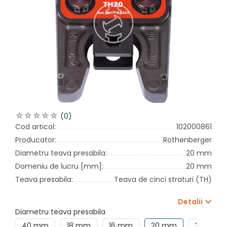
(0)
Cod articol:
102000861
Producator:
Rothenberger
Diametru teava presabila:
20 mm
Domeniu de lucru [mm]:
20 mm
Teava presabila:
Teava de cinci straturi (TH)
Detalii
Diametru teava presabila
40 mm
18 mm
16 mm
20 mm
26 mm