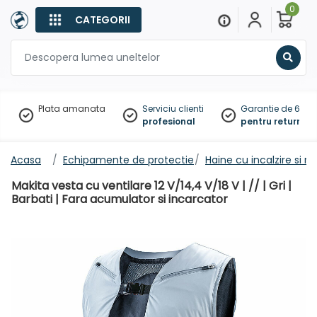
0
CATEGORII
Sear
Plata amanata
Serviciu clienti
Garantie de 60 zil
profesional
pentru returnare
Acasa
Echipamente de protectie
Haine cu incalzire si ra
Makita vesta cu ventilare 12 V/14,4 V/18 V | // | Gri |
Barbati | Fara acumulator si incarcator