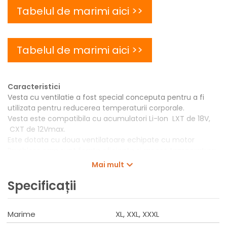
Tabelul de marimi aici >>
Tabelul de marimi aici >>
Caracteristici
Vesta cu ventilatie a fost special conceputa pentru a fi
utilizata pentru reducerea temperaturii corporale.
Vesta este compatibila cu acumulatori Li-Ion LXT de 18V,
CXT de 12Vmax.
Este dotata cu doua ventilatoare echipate cu motor
Brushless care sunt foarte eficiente si racesc temperatura
corpului in mediile de lucru calde.
Mai mult
Este confectionata din poliester 100% si nu permite apa sa
patrunda, precum si o respirabilitate ridicata.
Specificații
Captuseala antibacteriana.
Acumulatorul este pozitionat intr-un buzunar special si
Marime
XL, XXL, XXXL
poate fi scos in momentul in care doriti sa spalati vesta.
Este prevazuta cu 4 buzunare cu fermoar.