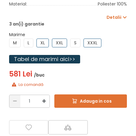
Material:
Poliester 100%
Detalii
3 an(i) garantie
Marime
M
L
XL
XXL
S
XXXL
Tabel de marimi aici>>
581 Lei
/buc
La comandă
Adauga in cos