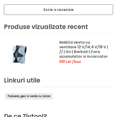
Scrie o recenzie
Produse vizualizate recent
Makita vesta cu
ventilare 12 V/14,4 V/18 V |
// | Gri | Barbati | Fara
acumulator si incarcator
581 Lei
/buc
Linkuri utile
Pulovere, geci si veste cu racire
De ce Zivtool?