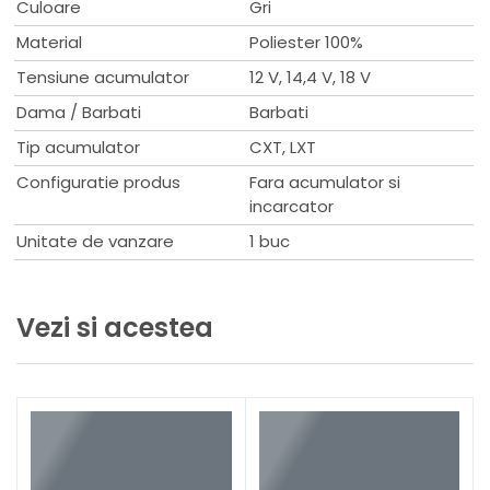
Culoare
Gri
Are un panou de control prin intermediul caruia se poate
regla cantitatea fluxului de aer astfel incat se poate seta
Material
Poliester 100%
unul din cele 4 moduri de viteza: mic, mediu, mare sau
Tensiune acumulator
12 V, 14,4 V, 18 V
turbo.
Marime reglabila XL / 2XL / 3XL
Dama / Barbati
Barbati
Culoare gri-argintiu.
Tip acumulator
CXT, LXT
Date tehnice
Configuratie produs
Fara acumulator si
Tensiune acumulator : 12V, 18 V
incarcator
Tip acumulator : Li-Ion
Unitate de vanzare
1 buc
Marimea :XL-3XL
Vezi si acestea