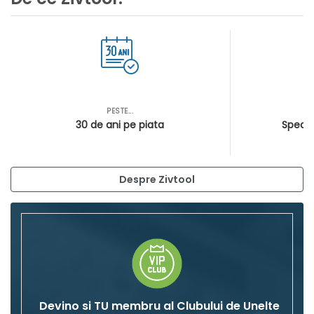
PESTE...
AS
30 de ani pe piata
Special
Despre Zivtool
Devino si TU membru al Clubului de Unelte