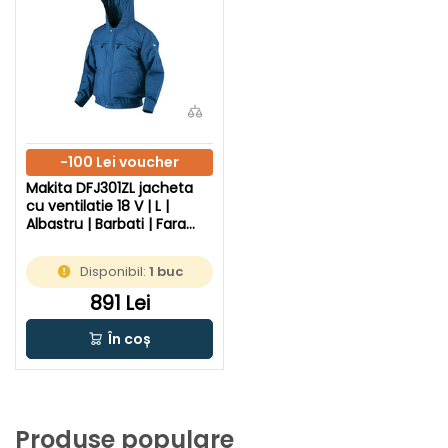
-100 Lei voucher
Makita DFJ301ZL jacheta
cu ventilatie 18 V | L |
Albastru | Barbati | Fara
acumulator si incarcator
Disponibil:
1 buc
891 Lei
În coș
Produse populare