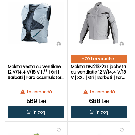
-70 Lei voucher
Makita vesta cu ventilare
Makita DFJ213Z2XL jacheta
12 V/14,4 V/18 V | // | Gri |
cu ventilatie 12 V/14,4 V/18
Barbati | Fara acumulator
V | XXL | Gri | Barbati | Fara
si incarcator
acumulator si incarcator
La comandă
La comandă
569 Lei
688 Lei
În coș
În coș