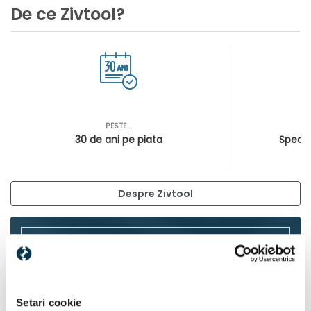
De ce Zivtool?
PESTE...
AS
30 de ani pe piata
Special
Despre Zivtool
Setari cookie