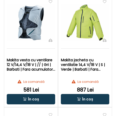
Makita vesta cu ventilare
Makita jacheta cu
12 V/14,4 V/18 V | // | Gri |
ventilatie 14,4 V/18 V | S |
Barbati | Fara acumulator
Verde | Barbati | Fara
si incarcator
acumulator si incarcator
La comandă
La comandă
581 Lei
887 Lei
În coș
În coș