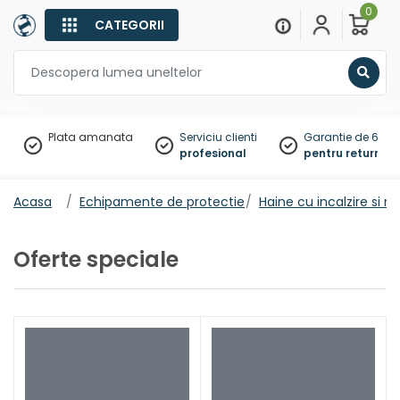
0
CATEGORII
Sear
Plata amanata
Serviciu clienti
Garantie de 60 zil
profesional
pentru returnare
Acasa
Echipamente de protectie
Haine cu incalzire si ra
Oferte speciale