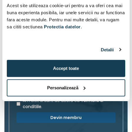
Devino si TU membru al Clubului de Unelte
Acest site utilizeaza cookie-uri pentru a va oferi cea mai
Zivtool
buna experienta posibila, iar unele servicii nu ar functiona
Oferte exclusive in fiecare luna.
fara aceste module. Pentru mai multe detalii, va rugam
Oferte cu stoc limitat.
sa cititi sectiunea
Protectia datelor
.
Promotii de lansare de produse.
Veti fi primul care afla despre vanzari si stiri.
Adresa e-mail
Detalii
Accept toate
Nume client
Personalizează
Am citit si sunt de acord cu
Termenii si
conditiile
.
Devin membru