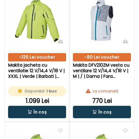
-125 Lei voucher
-80 Lei voucher
Makita jacheta cu
Makita DFV210ZM vesta cu
ventilatie 12 V/14,4 V/18 V |
ventilare 12 V/14,4 V/18 V |
XXXL | Verde | Barbati |
M | / | Dama | Fara
Fara acumulator si
acumulator si incarcator
incarcator
Disponibil:
1 buc
La comandă
1.099 Lei
770 Lei
În coș
În coș