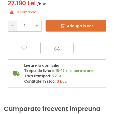
27.190 Lei
/buc
La comandă
Adauga in cos
Livrare la domiciliu
Timpul de livrare:
15-17 zile lucratoare
Taxa transport:
22 Lei
Cantitate în stoc:
0 buc
Cumparate frecvent impreuna