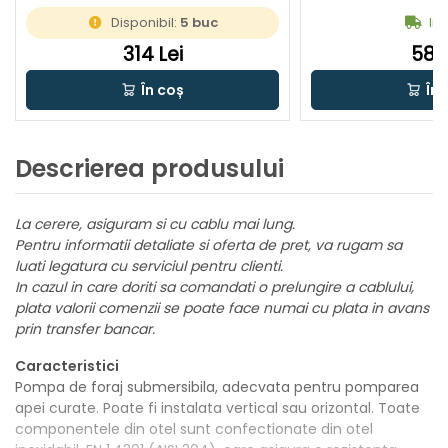
Disponibil:
5 buc
In 
314 Lei
58 L
În coș
În 
Descrierea produsului
La cerere, asiguram si cu cablu mai lung.
Pentru informatii detaliate si oferta de pret, va rugam sa
luati legatura cu serviciul pentru clienti.
In cazul in care doriti sa comandati o prelungire a cablului,
plata valorii comenzii se poate face numai cu plata in avans
prin transfer bancar.
Caracteristici
Pompa de foraj submersibila, adecvata pentru pomparea
apei curate. Poate fi instalata vertical sau orizontal. Toate
componentele din otel sunt confectionate din otel