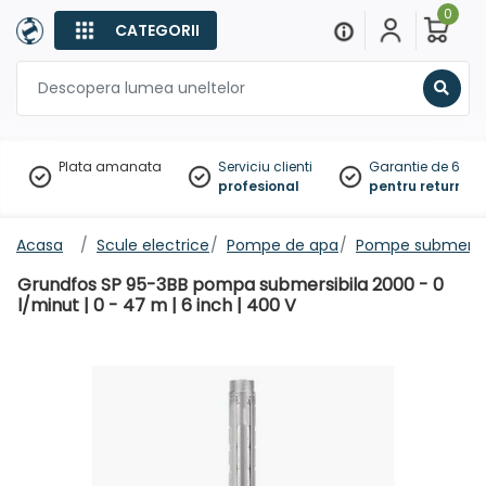
0
CATEGORII
Sear
Plata amanata
Serviciu clienti
Garantie de 60 zil
profesional
pentru returnare
Acasa
Scule electrice
Pompe de apa
Pompe submersib
Grundfos SP 95-3BB pompa submersibila 2000 - 0
l/minut | 0 - 47 m | 6 inch | 400 V