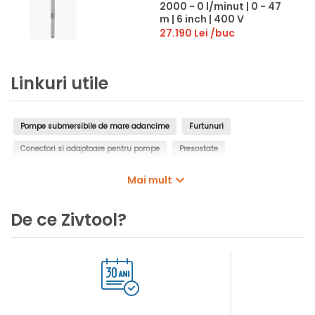
2000 - 0 l/minut | 0 - 47
m | 6 inch | 400 V
27.190 Lei
/buc
Linkuri utile
Pompe submersibile de mare adancime
Furtunuri
Conectori si adaptoare pentru pompe
Presostate
Controlere pentru pompe
Intrerupatoare cu plutitor
Mai mult
Manometre de presiune
Filtre de apa, insertii de filtrare
De ce Zivtool?
Cartuse filtrante pentru pompe
Cosuri filtrante pentru pompe