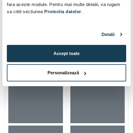
fara aceste module. Pentru mai multe detalii, va rugam
sa cititi sectiunea
Protectia datelor
.
Detalii
Alti clienti au vizitat si
Accept toate
Personalizează