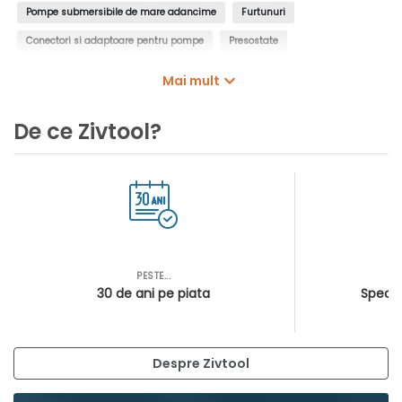
Pompe submersibile de mare adancime
Furtunuri
Conectori si adaptoare pentru pompe
Presostate
Controlere pentru pompe
Intrerupatoare cu plutitor
Mai mult
Manometre de presiune
Filtre de apa, insertii de filtrare
De ce Zivtool?
Cartuse filtrante pentru pompe
Cosuri filtrante pentru pompe
PESTE...
AS
30 de ani pe piata
Special
Despre Zivtool