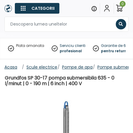
0
CATEGORII
Sear
Plata amanata
Serviciu clienti
Garantie de 60 zil
profesional
pentru returnare
Acasa
Scule electrice
Pompe de apa
Pompe submersib
Grundfos SP 30-17 pompa submersibila 635 - 0
l/minut | 0 - 190 m | 6 inch | 400 V