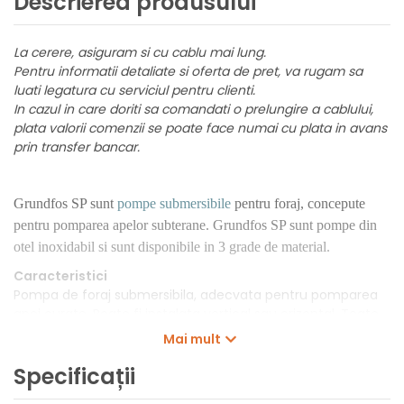
Descrierea produsului
La cerere, asiguram si cu cablu mai lung.
Pentru informatii detaliate si oferta de pret, va rugam sa
luati legatura cu serviciul pentru clienti.
In cazul in care doriti sa comandati o prelungire a cablului,
plata valorii comenzii se poate face numai cu plata in avans
prin transfer bancar.
Grundfos SP sunt
pompe submersibile
pentru foraj, concepute
pentru pomparea apelor subterane. Grundfos SP sunt pompe din
otel inoxidabil si sunt disponibile in 3 grade de material.
Caracteristici
Pompa de foraj submersibila, adecvata pentru pomparea
apei curate. Poate fi instalata vertical sau orizontal. Toate
componentele din otel sunt confectionate din otel
Mai mult
inoxidabil, EN 1.4301 (AISI 304), care asigura o rezistenta
Specificații
ridicata la coroziune. Aceasta pompa este omologata
pentru apa potabila. Pompa este echipata cu un motor 15