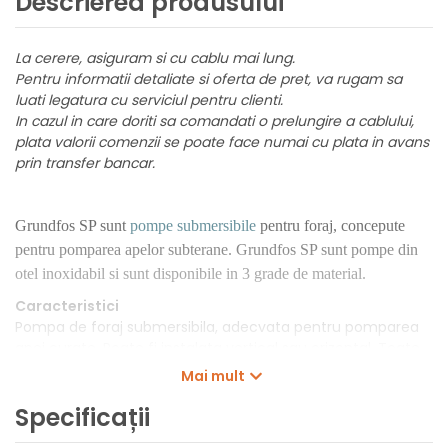
Descrierea produsului
La cerere, asiguram si cu cablu mai lung.
Pentru informatii detaliate si oferta de pret, va rugam sa
luati legatura cu serviciul pentru clienti.
In cazul in care doriti sa comandati o prelungire a cablului,
plata valorii comenzii se poate face numai cu plata in avans
prin transfer bancar.
Grundfos SP sunt
pompe submersibile
pentru foraj, concepute
pentru pomparea apelor subterane. Grundfos SP sunt pompe din
otel inoxidabil si sunt disponibile in 3 grade de material.
Caracteristici
Pompa de foraj submersibila, adecvata pentru pomparea
apei curate. Poate fi instalata vertical sau orizontal. Toate
componentele din otel sunt confectionate din otel
Mai mult
inoxidabil, EN 1.4301 (AISI 304), care asigura o rezistenta
Specificații
ridicata la coroziune. Aceasta pompa este omologata
pentru apa potabila. Pompa este echipata cu un motor 45