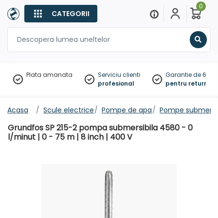
0
CATEGORII
Sear
Plata amanata
Serviciu clienti
Garantie de 60 zil
profesional
pentru returnare
Acasa
Scule electrice
Pompe de apa
Pompe submersib
Grundfos SP 215-2 pompa submersibila 4580 - 0
l/minut | 0 - 75 m | 8 inch | 400 V