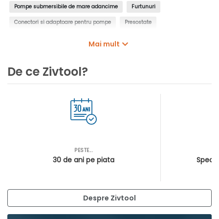
Pompe submersibile de mare adancime
Furtunuri
Conectori si adaptoare pentru pompe
Presostate
Controlere pentru pompe
Intrerupatoare cu plutitor
Mai mult
Manometre de presiune
Filtre de apa, insertii de filtrare
De ce Zivtool?
Cartuse filtrante pentru pompe
Cosuri filtrante pentru pompe
PESTE...
AS
30 de ani pe piata
Special
Despre Zivtool