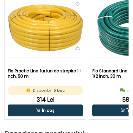
Flo Practic Line furtun de stropire 1 i
Flo Standard Line fu
nch, 50 m
1/2 inch, 30 m
Disponibil:
5 buc
In 
314 Lei
58 L
În coș
În 