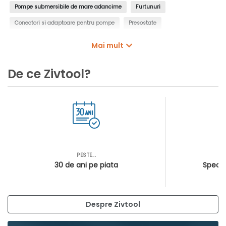
Pompe submersibile de mare adancime
Furtunuri
Conectori si adaptoare pentru pompe
Presostate
Controlere pentru pompe
Intrerupatoare cu plutitor
Mai mult
Manometre de presiune
Filtre de apa, insertii de filtrare
De ce Zivtool?
Cartuse filtrante pentru pompe
Cosuri filtrante pentru pompe
PESTE...
AS
30 de ani pe piata
Special
Despre Zivtool