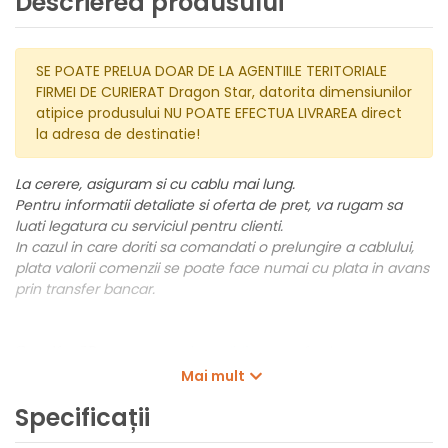
Descrierea produsului
SE POATE PRELUA DOAR DE LA AGENTIILE TERITORIALE
FIRMEI DE CURIERAT Dragon Star, datorita dimensiunilor
atipice produsului NU POATE EFECTUA LIVRAREA direct
la adresa de destinatie!
La cerere, asiguram si cu cablu mai lung.
Pentru informatii detaliate si oferta de pret, va rugam sa
luati legatura cu serviciul pentru clienti.
In cazul in care doriti sa comandati o prelungire a cablului,
plata valorii comenzii se poate face numai cu plata in avans
prin transfer bancar.
Grundfos SP sunt
pompe submersibile
pentru foraj, concepute
Mai mult
pentru pomparea apelor subterane. Grundfos SP sunt pompe din
otel inoxidabil si sunt disponibile in 3 grade de material.
Specificații
Caracteristici