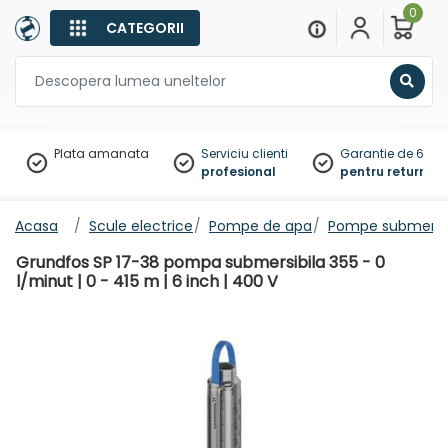
0
CATEGORII
Sear
Plata amanata
Serviciu clienti
Garantie de 60 zil
profesional
pentru returnare
Acasa
Scule electrice
Pompe de apa
Pompe submersib
Grundfos SP 17-38 pompa submersibila 355 - 0
l/minut | 0 - 415 m | 6 inch | 400 V