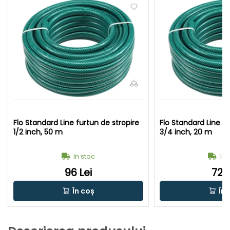
Flo Standard Line furtun de stropire
Flo Standard Line fu
1/2 inch, 50 m
3/4 inch, 20 m
In stoc
In 
96 Lei
72 L
În coș
În 