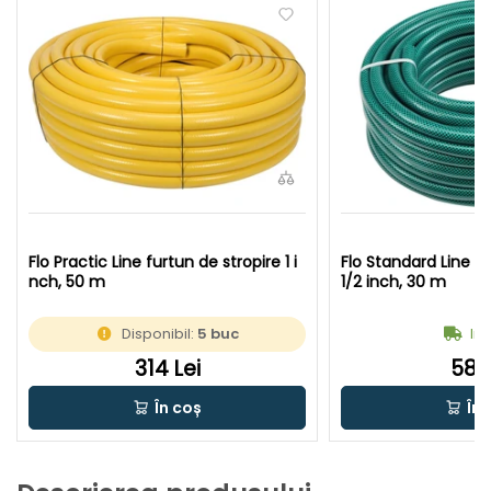
Flo Practic Line furtun de stropire 1 i
Flo Standard Line fu
nch, 50 m
1/2 inch, 30 m
Disponibil:
5 buc
In 
314 Lei
58 L
În coș
În 