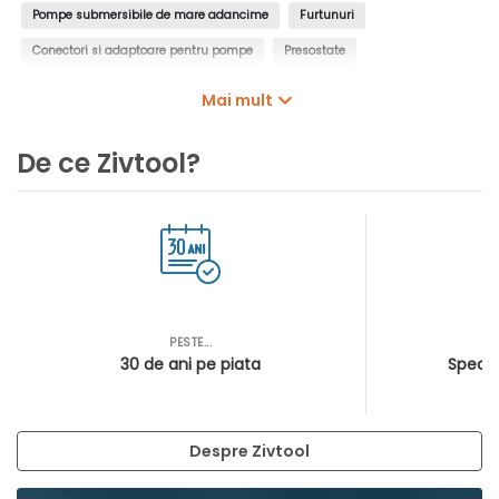
Pompe submersibile de mare adancime
Furtunuri
Conectori si adaptoare pentru pompe
Presostate
Controlere pentru pompe
Intrerupatoare cu plutitor
Mai mult
Manometre de presiune
Filtre de apa, insertii de filtrare
De ce Zivtool?
Cartuse filtrante pentru pompe
Cosuri filtrante pentru pompe
PESTE...
AS
30 de ani pe piata
Special
Despre Zivtool