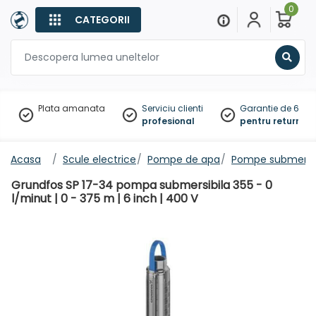
0
CATEGORII
Sear
Plata amanata
Serviciu clienti
Garantie de 60 zil
profesional
pentru returnare
Acasa
Scule electrice
Pompe de apa
Pompe submersib
Grundfos SP 17-34 pompa submersibila 355 - 0
l/minut | 0 - 375 m | 6 inch | 400 V