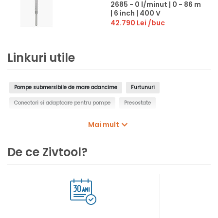
2685 - 0 l/minut | 0 - 86 m
| 6 inch | 400 V
42.790 Lei
/buc
Linkuri utile
Pompe submersibile de mare adancime
Furtunuri
Conectori si adaptoare pentru pompe
Presostate
Controlere pentru pompe
Intrerupatoare cu plutitor
Mai mult
Manometre de presiune
Filtre de apa, insertii de filtrare
De ce Zivtool?
Cartuse filtrante pentru pompe
Cosuri filtrante pentru pompe