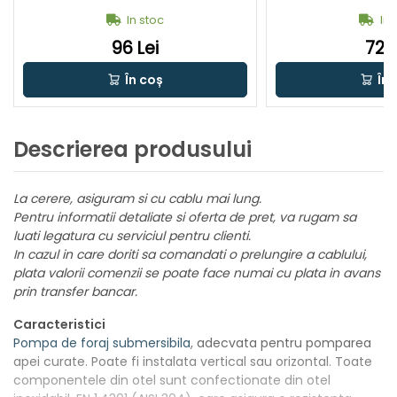
In stoc
In 
96 Lei
72 L
În coș
În 
Descrierea produsului
La cerere, asiguram si cu cablu mai lung.
Pentru informatii detaliate si oferta de pret, va rugam sa
luati legatura cu serviciul pentru clienti.
In cazul in care doriti sa comandati o prelungire a cablului,
plata valorii comenzii se poate face numai cu plata in avans
prin transfer bancar.
Caracteristici
Pompa de foraj submersibila
, adecvata pentru pomparea
apei curate. Poate fi instalata vertical sau orizontal. Toate
componentele din otel sunt confectionate din otel