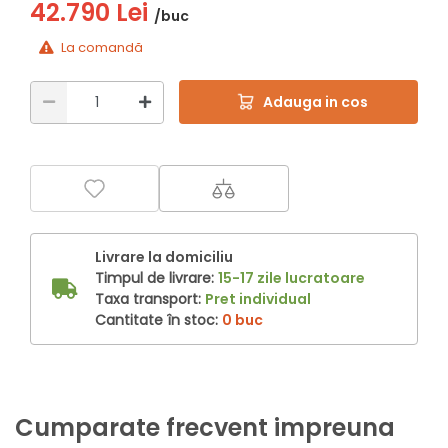
42.790 Lei
/buc
La comandă
Adauga in cos
Livrare la domiciliu
Timpul de livrare:
15-17 zile lucratoare
Taxa transport:
Pret individual
Cantitate în stoc:
0 buc
Cumparate frecvent impreuna