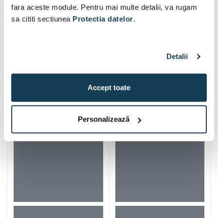
fara aceste module. Pentru mai multe detalii, va rugam
sa cititi sectiunea
Protectia datelor
.
Detalii
Alti clienti au vizitat si
Accept toate
Personalizează