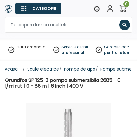
0
CATEGORII
Sear
Plata amanata
Serviciu clienti
Garantie de 60 zil
profesional
pentru returnare
Acasa
Scule electrice
Pompe de apa
Pompe submersib
Grundfos SP 125-3 pompa submersibila 2685 - 0
l/minut | 0 - 86 m | 6 inch | 400 V