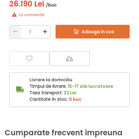
26.190 Lei
/buc
La comandă
Adauga in cos
Livrare la domiciliu
Timpul de livrare:
15-17 zile lucratoare
Taxa transport:
22 Lei
Cantitate în stoc:
0 buc
Cumparate frecvent impreuna