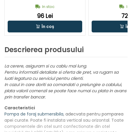
In stoc
In 
96 Lei
72 L
În coș
În 
Descrierea produsului
La cerere, asiguram si cu cablu mai lung.
Pentru informatii detaliate si oferta de pret, va rugam sa
luati legatura cu serviciul pentru clienti.
In cazul in care doriti sa comandati o prelungire a cablului,
plata valorii comenzii se poate face numai cu plata in avans
prin transfer bancar.
Caracteristici
Pompa de foraj submersibila
, adecvata pentru pomparea
apei curate. Poate fi instalata vertical sau orizontal. Toate
componentele din otel sunt confectionate din otel