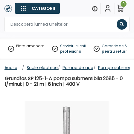
0
CATEGORII
Sear
Plata amanata
Serviciu clienti
Garantie de 60 zil
profesional
pentru returnare
Acasa
Scule electrice
Pompe de apa
Pompe submersib
Grundfos SP 125-1-A pompa submersibila 2685 - 0
l/minut | 0 - 21 m | 6 inch | 400 V