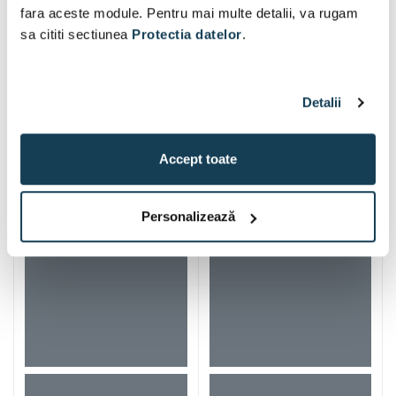
fara aceste module. Pentru mai multe detalii, va rugam
sa cititi sectiunea
Protectia datelor
.
Detalii
Alti clienti au vizitat si
Accept toate
Personalizează