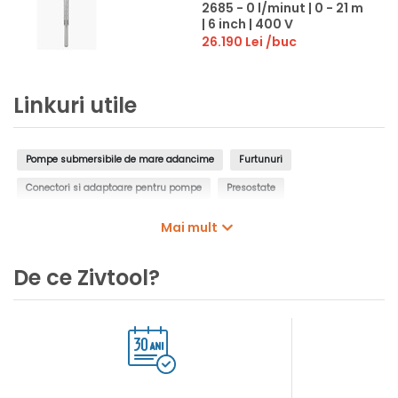
2685 - 0 l/minut | 0 - 21 m
| 6 inch | 400 V
26.190 Lei
/buc
Linkuri utile
Pompe submersibile de mare adancime
Furtunuri
Conectori si adaptoare pentru pompe
Presostate
Controlere pentru pompe
Intrerupatoare cu plutitor
Mai mult
Manometre de presiune
Filtre de apa, insertii de filtrare
De ce Zivtool?
Cartuse filtrante pentru pompe
Cosuri filtrante pentru pompe