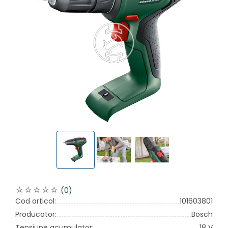
(0)
Cod articol:
101603801
Producator:
Bosch
Tensiune acumulator:
18 V