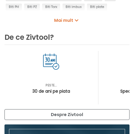
Biti PH
Biti PZ
Biti Torx
Biti imbus
Biti plate
Biti dubli
Biti Spline
Set biti
Burghie universale
Mai mult
Acumulatori
De ce Zivtool?
PESTE...
AS
30 de ani pe piata
Special
Despre Zivtool