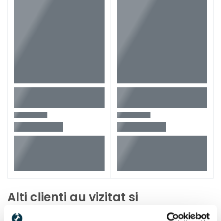
Latime
56 mm
Inaltime
232 mm
Greutate
1,3 kg
Tip masina de gaurit-insurubat
UNIVERSALDRILL18VEC
Alti clienti au vizitat si