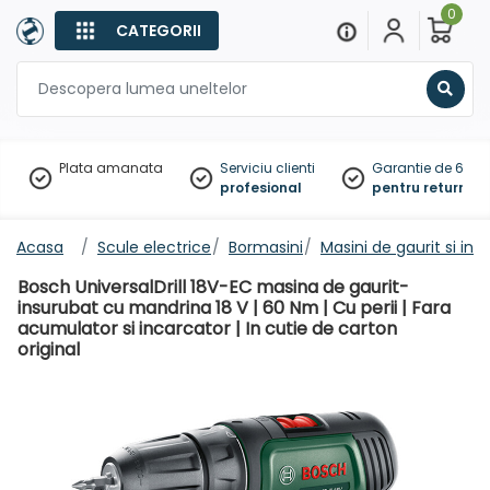
0
CATEGORII
Sear
Plata amanata
Serviciu clienti
Garantie de 60 zil
profesional
pentru returnare
Acasa
Scule electrice
Bormasini
Masini de gaurit si ins
Bosch UniversalDrill 18V-EC masina de gaurit-
insurubat cu mandrina 18 V | 60 Nm | Cu perii | Fara
acumulator si incarcator | In cutie de carton
original