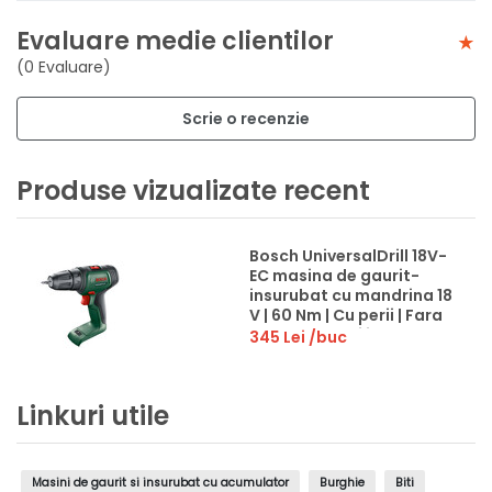
Evaluare medie clientilor
(0 Evaluare)
Scrie o recenzie
Produse vizualizate recent
Bosch UniversalDrill 18V-
EC masina de gaurit-
insurubat cu mandrina 18
V | 60 Nm | Cu perii | Fara
acumulator si incarcator
345 Lei
/buc
| In cutie de carton
original
Linkuri utile
Masini de gaurit si insurubat cu acumulator
Burghie
Biti