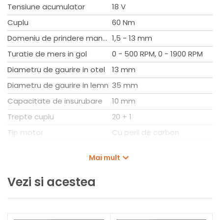
Tensiune acumulator
18 V
Cuplu
60 Nm
Domeniu de prindere mandrina
1,5 - 13 mm
Turatie de mers in gol
0 - 500 RPM, 0 - 1900 RPM
Diametru de gaurire in otel
13 mm
Diametru de gaurire in lemn
35 mm
Capacitate de insurubare
10 mm
Trepte cuplu
20 + 1
Tip motor
Cu perii de carbon
Tip acumulator
PBA 18V
Mai mult
Configuratie produs
Fara acumulator si
incarcator
Vezi si acestea
Ambalaj
In cutie de carton original
Lungime
165 mm