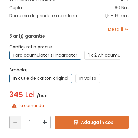
Cuplu:
60 Nm
Domeniu de prindere mandrina:
1,5 - 13 mm
Detalii
3 an(i) garantie
Configuratie produs
Fara acumulator si incarcator
1 x 2 Ah acumulator + 
Ambalaj
In cutie de carton original
In valiza
345 Lei
/buc
La comandă
Adauga in cos