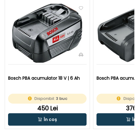
Bosch PBA acumulator 18 V | 6 Ah
Bosch PBA acumulat
Disponibil:
3 buc
Disponi
450 Lei
376 
În coș
În 