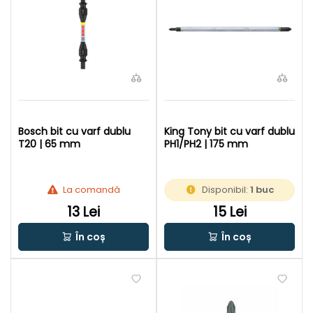
Bosch bit cu varf dublu
King Tony bit cu varf dublu
T20 | 65 mm
PH1/PH2 | 175 mm
La comandă
Disponibil:
1 buc
13 Lei
15 Lei
În coș
În coș