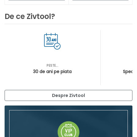
De ce Zivtool?
PESTE...
AS
30 de ani pe piata
Special
Despre Zivtool