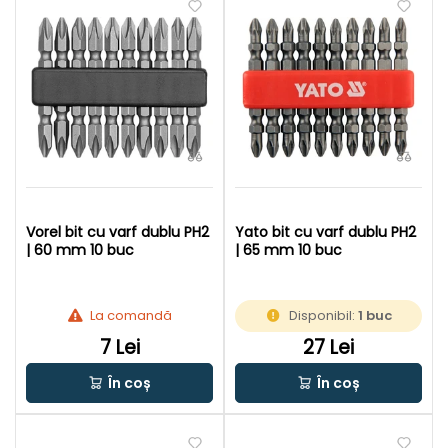
Vorel bit cu varf dublu PH2
Yato bit cu varf dublu PH2
| 60 mm 10 buc
| 65 mm 10 buc
La comandă
Disponibil:
1 buc
7 Lei
27 Lei
În coș
În coș