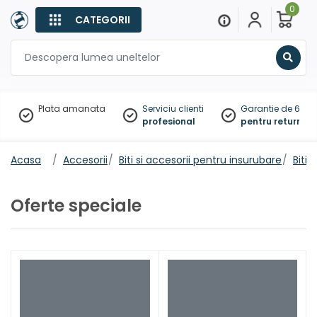
0
CATEGORII
Sear
Plata amanata
Serviciu clienti
Garantie de 60 zil
profesional
pentru returnare
Acasa
Accesorii
Biti si accesorii pentru insurubare
Biti
Oferte speciale