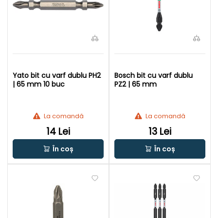
Yato bit cu varf dublu PH2
Bosch bit cu varf dublu
| 65 mm 10 buc
PZ2 | 65 mm
La comandă
La comandă
14 Lei
13 Lei
În coș
În coș