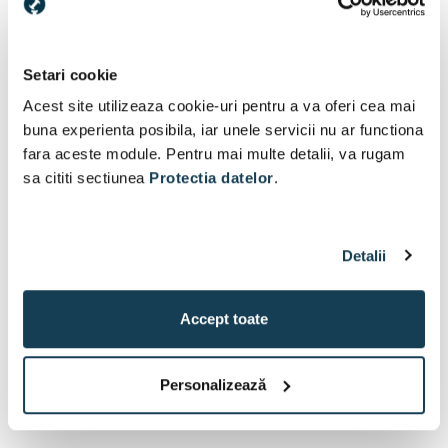
Setari cookie
Acest site utilizeaza cookie-uri pentru a va oferi cea mai
buna experienta posibila, iar unele servicii nu ar functiona
Bosch bit cu varf dublu
Makita bit cu varf dublu
PH2 | 150 mm
PH2 | 65 mm
fara aceste module. Pentru mai multe detalii, va rugam
sa cititi sectiunea
Protectia datelor
.
In stoc
Disponibil:
5 buc
21 Lei
5 Lei
Detalii
În coș
În coș
Accept toate
1
2
Personalizează
1 / 2 pagini
(22 articol)