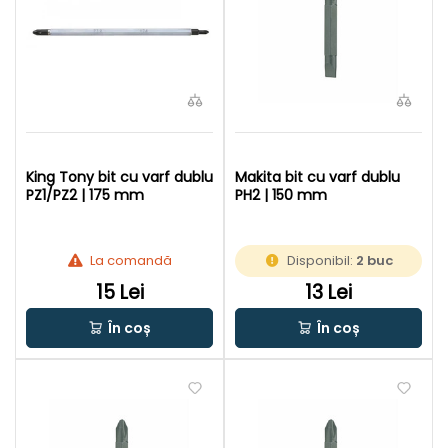
King Tony bit cu varf dublu
Makita bit cu varf dublu
PZ1/PZ2 | 175 mm
PH2 | 150 mm
La comandă
Disponibil:
2 buc
15 Lei
13 Lei
În coș
În coș