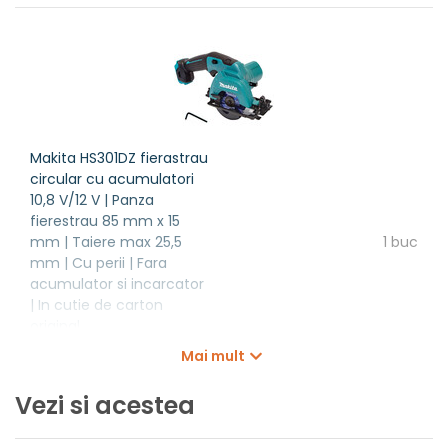
Latime
170 mm
Inaltime
155 mm
Greutate
1,6 kg
Tip fierastrau circular
HS301D
Makita HS301DZ fierastrau
circular cu acumulatori
10,8 V/12 V | Panza
fierestrau 85 mm x 15
mm | Taiere max 25,5
1 buc
mm | Cu perii | Fara
acumulator si incarcator
| In cutie de carton
original
Specificații
Mai mult
Vezi si acestea