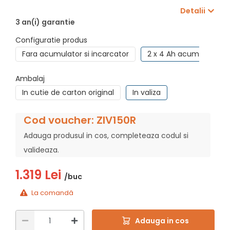
Detalii
3 an(i) garantie
Configuratie produs
Fara acumulator si incarcator
2 x 4 Ah acumulatori +
Ambalaj
In cutie de carton original
In valiza
Cod voucher: ZIV150R
Adauga produsul in cos, completeaza codul si
valideaza.
1.319 Lei
/buc
La comandă
Adauga in cos