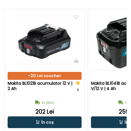
-20 Lei voucher
Makita BL1021B acumulator 12 V |
Makita BL1041B acum
2 Ah
V/12 V | 4 Ah
5
In stoc
In 
202 Lei
259 
În coș
În 