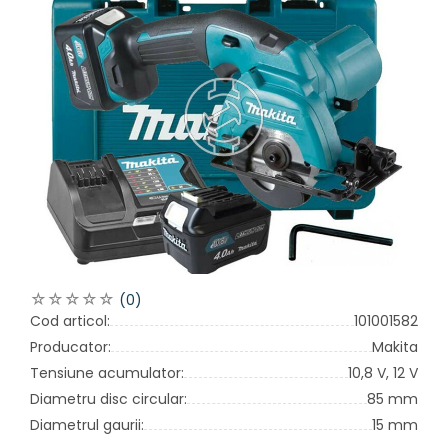
(0)
Cod articol:
101001582
Producator:
Makita
Tensiune acumulator:
10,8 V,
12 V
Diametru disc circular:
85 mm
Diametrul gaurii:
15 mm