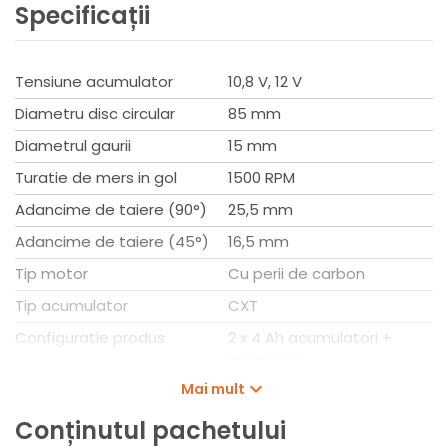
Specificații
Cheie imbus (783202-0)
Date tehnice
Numar de curse/minut: 0-3300
Tensiune acumulator
10,8 V, 12 V
Lungimea cursei(mm): 13
Diametru disc circular
85 mm
Capacitate de taiere(mm): lemn: 50 / tevi: 50
Timp de încarcare(min): 50
Diametrul gaurii
15 mm
Greutateconf.EPTA(kg) : 1.5
Turatie de mers in gol
1500 RPM
Greutate 1,6Kg
Dimensiune 313x170x155mm
Adancime de taiere (90°)
25,5 mm
Adancime de taiere (45°)
16,5 mm
Tip motor
Cu perii de carbon
Tip acumulator
CXT
Configuratie produs
2 x 4 Ah acumulatori +
incarcator
Mai mult
Ambalaj
In valiza
Lungime
313 mm
Conținutul pachetului