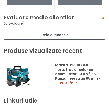
Evaluare medie clientilor
(0 Evaluare)
Scrie o recenzie
Produse vizualizate recent
Makita HS301DSME
fierastrau circular cu
acumulatori 10,8 V/12 V |
Panza fierestrau 85 mm x
15 mm | Taiere max 25,5
1.319 Lei
/buc
mm | Cu perii | 2 x 4 Ah
acumulatori +
incarcator | In valiza
Linkuri utile