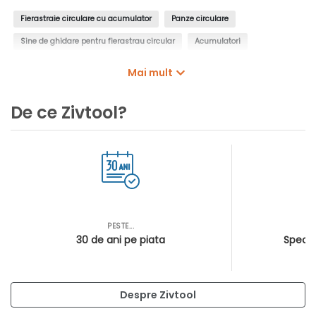
Fierastraie circulare cu acumulator
Panze circulare
Sine de ghidare pentru fierastrau circular
Acumulatori
Incarcatoare acumulatori pentru scule electrice
Mai mult
Seturi de acumulatori si incarcatoare
Adaptoare acumulatori
De ce Zivtool?
PESTE...
AS
30 de ani pe piata
Special
Despre Zivtool