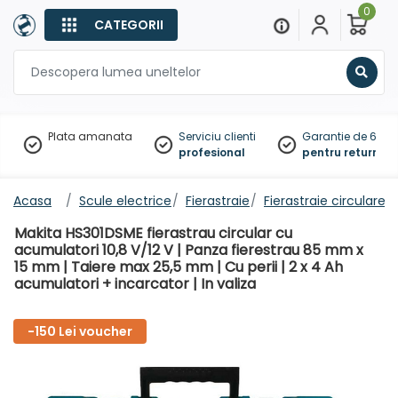
0
CATEGORII
Sear
Plata amanata
Serviciu clienti
Garantie de 60 zil
profesional
pentru returnare
Acasa
Scule electrice
Fierastraie
Fierastraie circulare
Makita HS301DSME fierastrau circular cu
acumulatori 10,8 V/12 V | Panza fierestrau 85 mm x
15 mm | Taiere max 25,5 mm | Cu perii | 2 x 4 Ah
acumulatori + incarcator | In valiza
-150 Lei voucher