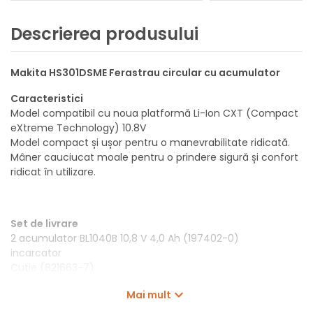
Descrierea produsului
Makita HS301DSME Ferastrau circular cu acumulator
Caracteristici
Model compatibil cu noua platformă Li-Ion CXT (Compact
eXtreme Technology) 10.8V
Model compact și ușor pentru o manevrabilitate ridicată.
Mâner cauciucat moale pentru o prindere sigură și confort
ridicat în utilizare.
Set de livrare
2 acumulator BL1040B 10,8 V 4,0 Ah (197402-0)
incarcator
Cutie (821663-7)
Aparator pentru baterii (456128-6)
Mai mult
HM panza 85x15 Z20 (B-14607)
Adaptor aspirator(452237-9)