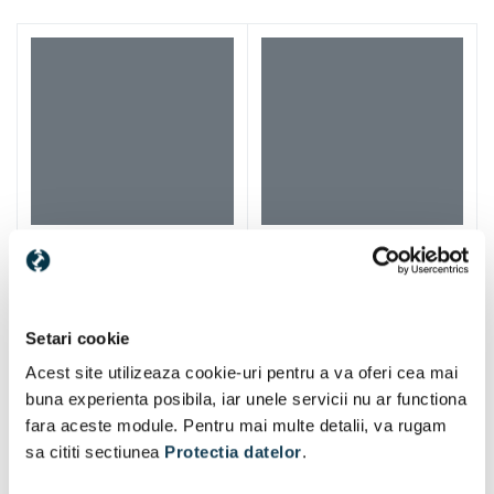
Makita BL1040B
2 buc
acumulator
Specificații
Makita DC10SB incarcator
1 buc
acumulator
Specificații
Setari cookie
Acest site utilizeaza cookie-uri pentru a va oferi cea mai
buna experienta posibila, iar unele servicii nu ar functiona
fara aceste module. Pentru mai multe detalii, va rugam
sa cititi sectiunea
Protectia datelor
.
Alti clienti au vizitat si