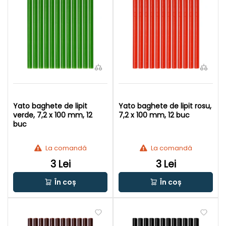
Yato baghete de lipit
Yato baghete de lipit rosu,
verde, 7,2 x 100 mm, 12
7,2 x 100 mm, 12 buc
buc
La comandă
La comandă
3 Lei
3 Lei
În coș
În coș