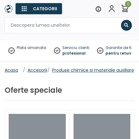
0
CATEGORII
Sear
Plata amanata
Serviciu clienti
Garantie de 60 zil
profesional
pentru returnare
Acasa
Accesorii
Produse chimice si materiale auxiliare
Oferte speciale