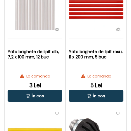
Yato baghete de lipit alb,
Yato baghete de lipit rosu,
7,2 x 100 mm, 12 buc
11 x 200 mm, 5 buc
La comandă
La comandă
3 Lei
5 Lei
În coș
În coș