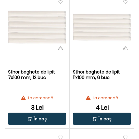
Sthor baghete de lipit
Sthor baghete de lipit
7x100 mm, 12 buc
11x100 mm, 6 buc
La comandă
La comandă
3 Lei
4 Lei
În coș
În coș