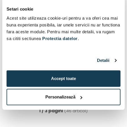
Setari cookie
Acest site utilizeaza cookie-uri pentru a va oferi cea mai
buna experienta posibila, iar unele servicii nu ar functiona
fara aceste module. Pentru mai multe detalii, va rugam
Stanley baghete de lipit 12
Yato baghete de lipit 7,2 x
sa cititi sectiunea
Protectia datelor
.
mm, 24 buc
200 mm, 10 buc
Detalii
La comandă
La comandă
49 Lei
5 Lei
Accept toate
În coș
În coș
Personalizează
1
2
3
1 / 3 pagini
(46 articol)