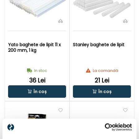
Yato baghete de lipit 11 x
Stanley baghete de lipit
200 mm, 1 kg
In stoc
La comandă
36 Lei
21 Lei
În coș
În coș