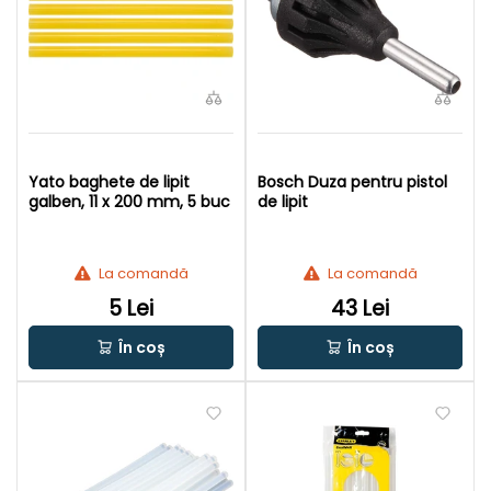
Yato baghete de lipit
Bosch Duza pentru pistol
galben, 11 x 200 mm, 5 buc
de lipit
La comandă
La comandă
5 Lei
43 Lei
În coș
În coș