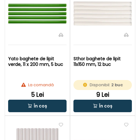
Yato baghete de lipit
Sthor baghete de lipit
verde, 11 x 200 mm, 5 buc
11x150 mm, 12 buc
La comandă
Disponibil:
2 buc
5 Lei
9 Lei
În coș
În coș