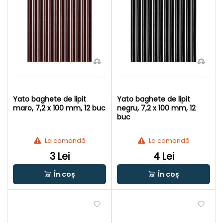
Yato baghete de lipit
Yato baghete de lipit
maro, 7,2 x 100 mm, 12 buc
negru, 7,2 x 100 mm, 12
buc
La comandă
La comandă
3 Lei
4 Lei
În coș
În coș