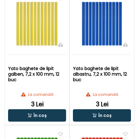
Yato baghete de lipit
Yato baghete de lipit
galben, 7,2 x 100 mm, 12
albastru, 7,2 x 100 mm, 12
buc
buc
La comandă
La comandă
3 Lei
3 Lei
În coș
În coș