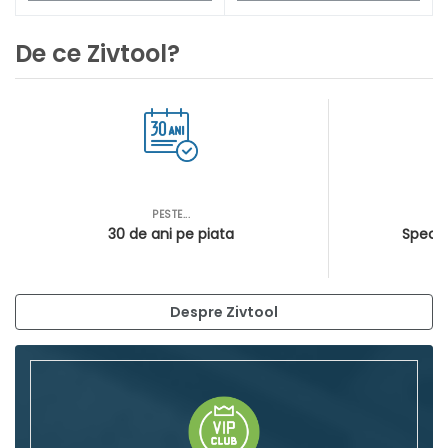
De ce Zivtool?
PESTE...
AS
30 de ani pe piata
Special
Despre Zivtool