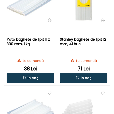
Yato baghete de lipit 11 x
Stanley baghete de lipit 12
300 mm, 1 kg
mm, 41 buc
La comandă
La comandă
38 Lei
71 Lei
În coș
În coș