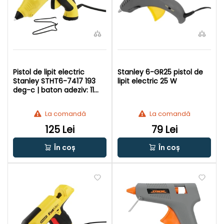
Pistol de lipit electric
Stanley 6-GR25 pistol de
Stanley STHT6-7417 193
lipit electric 25 W
deg-c | baton adeziv: 11
mm x 100 mm
La comandă
La comandă
125 Lei
79 Lei
În coș
În coș