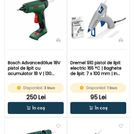
Bosch AdvancedGlue 18V
Dremel 910 pistol de lipit
pistol de lipit cu
electric 165 °C | Baghete
acumulator 18 V | 130
de lipit: 7 x 100 mm | In
°C/200 °C | Baghete de
cutie de carton original
lipit 11 mm x 45 - 300 mm |
Disponibil:
3 buc
Disponibil:
1 buc
In cutie de carton original
250 Lei
95 Lei
În coș
În coș