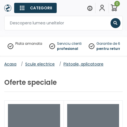
0
CATEGORII
Sear
Plata amanata
Serviciu clienti
Garantie de 60 zil
profesional
pentru returnare
Acasa
Scule electrice
Pistoale, aplicatoare
Oferte speciale