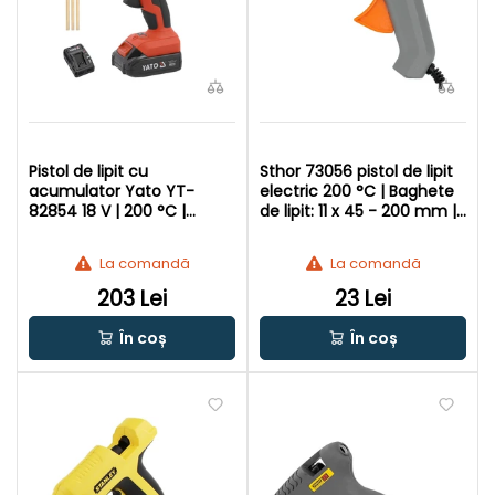
Pistol de lipit cu
Sthor 73056 pistol de lipit
acumulator Yato YT-
electric 200 °C | Baghete
82854 18 V | 200 °C |
de lipit: 11 x 45 - 200 mm |
baton de lipit: 11 mm x 150
In cutie de carton original
- 300 mm | In cutie de
La comandă
La comandă
carton original
203 Lei
23 Lei
În coș
În coș