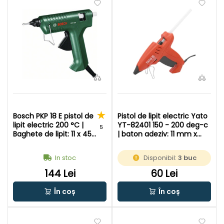
Bosch PKP 18 E pistol de
Pistol de lipit electric Yato
lipit electric 200 °C |
YT-82401 150 - 200 deg-c
5
Baghete de lipit: 11 x 45
| baton adeziv: 11 mm x
- 200 mm | In cutie de
200 mm | In cutie de
carton original
carton original
In stoc
Disponibil:
3 buc
144 Lei
60 Lei
În coș
În coș