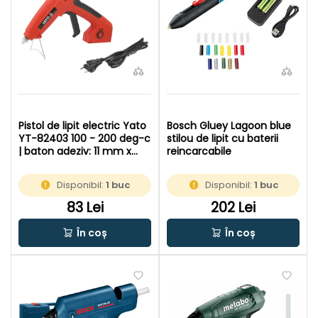
Pistol de lipit electric Yato
Bosch Gluey Lagoon blue
YT-82403 100 - 200 deg-c
stilou de lipit cu baterii
| baton adeziv: 11 mm x
reincarcabile
200 mm | In cutie de
carton original
Disponibil:
1 buc
Disponibil:
1 buc
83 Lei
202 Lei
În coș
În coș