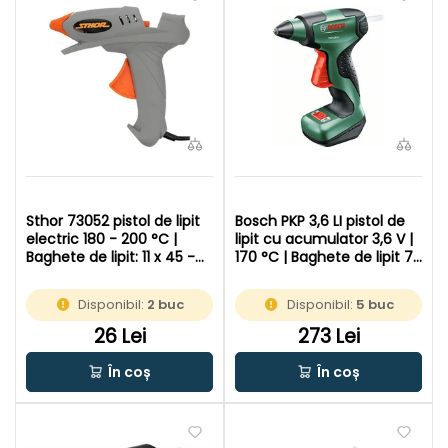
Sthor 73052 pistol de lipit
Bosch PKP 3,6 LI pistol de
electric 180 - 200 °C |
lipit cu acumulator 3,6 V |
Baghete de lipit: 11 x 45 -
170 °C | Baghete de lipit 7
200 mm | In cutie de
mm x 150 mm | In cutie de
carton original
carton original
Disponibil:
2 buc
Disponibil:
5 buc
26 Lei
273 Lei
În coș
În coș