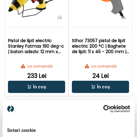
Pistol de lipit electric
Sthor 73057 pistol de lipit
Stanley Fatmax 190 deg-c
electric 200 °C | Baghete
| baton adeziv: 12 mm x
de lipit: 11 x 45 - 200 mm |
100 - 200 mm | In ambalaj
In cutie de carton original
BULK
La comandă
La comandă
233 Lei
24 Lei
În coș
În coș
1
2
1 / 2 pagini
(30 articol)
Setari cookie