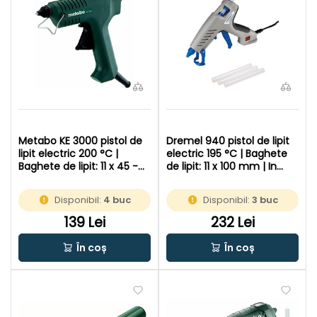
Metabo KE 3000 pistol de
Dremel 940 pistol de lipit
lipit electric 200 °C |
electric 195 °C | Baghete
Baghete de lipit: 11 x 45 -
de lipit: 11 x 100 mm | In
200 mm | In cutie de
cutie de carton original
carton original
Disponibil:
4 buc
Disponibil:
3 buc
139 Lei
232 Lei
În coș
În coș