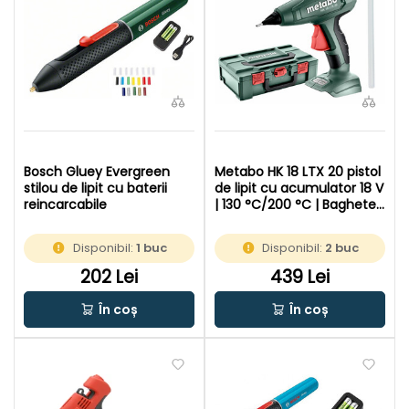
Bosch Gluey Evergreen
Metabo HK 18 LTX 20 pistol
stilou de lipit cu baterii
de lipit cu acumulator 18 V
reincarcabile
| 130 °C/200 °C | Baghete
de lipit 11 mm x 200 mm |
In MetaBOX
Disponibil:
1 buc
Disponibil:
2 buc
202 Lei
439 Lei
În coș
În coș