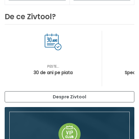
De ce Zivtool?
PESTE...
AS
30 de ani pe piata
Special
Despre Zivtool