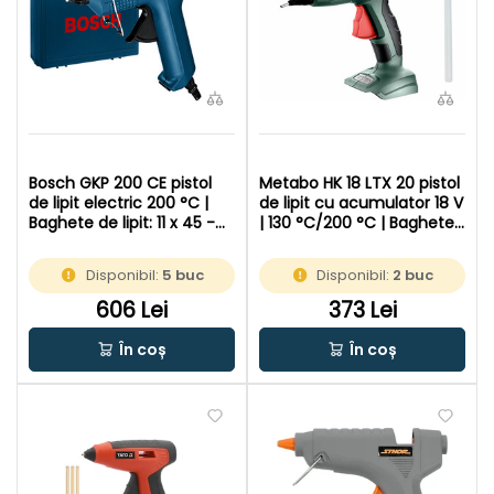
Bosch GKP 200 CE pistol
Metabo HK 18 LTX 20 pistol
de lipit electric 200 °C |
de lipit cu acumulator 18 V
Baghete de lipit: 11 x 45 -
| 130 °C/200 °C | Baghete
200 mm | In valiza
de lipit 11 mm x 200 mm |
In cutie de carton original
Disponibil:
5 buc
Disponibil:
2 buc
606 Lei
373 Lei
În coș
În coș