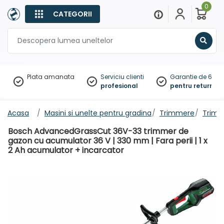
0
CATEGORII
Sear
Plata amanata
Serviciu clienti
Garantie de 60 zil
profesional
pentru returnare
Acasa
Masini si unelte pentru gradina
Trimmere
Trimm
Bosch AdvancedGrassCut 36V-33 trimmer de
gazon cu acumulator 36 V | 330 mm | Fara perii | 1 x
2 Ah acumulator + incarcator