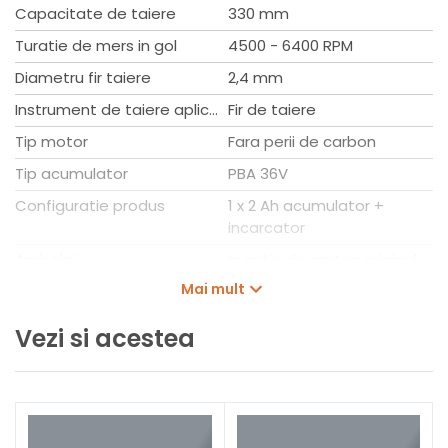
Diametru de taiere (fir): 33 cm
Capacitate de taiere
330 mm
Grosime fir: 2,4 mm
Turatie de mers in gol
4500 - 6400 RPM
Compatibilitate acumulator: 36V POWER FOR ALL
Bobina, lungime fir: 3 m
Diametru fir taiere
2,4 mm
Dimensiuni scula (L x l x I): 1620 x 426 x 260 mm
Instrument de taiere aplicabil
Fir de taiere
Greutate: 4,0 kg
Tip motor
Fara perii de carbon
Tip acumulator
PBA 36V
Configuratie produs
1 x 2 Ah acumulator +
incarcator
Ambalaj
In cutie de carton original
Mai mult
Lungime
1.620 mm
Latime
426 mm
Vezi si acestea
Inaltime
260 mm
Greutate
6,9 kg
Tip trimmer
ADVANCEDGRASSCUT36V33