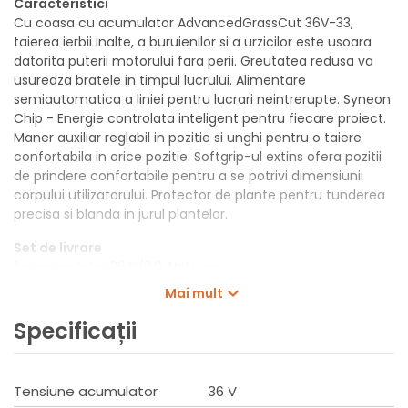
Caracteristici
Cu coasa cu acumulator AdvancedGrassCut 36V-33,
taierea ierbii inalte, a buruienilor si a urzicilor este usoara
datorita puterii motorului fara perii. Greutatea redusa va
usureaza bratele in timpul lucrului. Alimentare
semiautomatica a liniei pentru lucrari neintrerupte. Syneon
Chip - Energie controlata inteligent pentru fiecare proiect.
Maner auxiliar reglabil in pozitie si unghi pentru o taiere
confortabila in orice pozitie. Softgrip-ul extins ofera pozitii
de prindere confortabile pentru a se potrivi dimensiunii
corpului utilizatorului. Protector de plante pentru tunderea
precisa si blanda in jurul plantelor.
Set de livrare
1 x acumulator 36 V/2,0 Ah Li-ion
Incarcator AL 36V-20
Mai mult
Curea umar
Specificații
Date tehnice
Functioneaza cu acumulator: 2 Ah
Timp de incarcare a acumulatorului: 65 min
Tensiune acumulator
36 V
Sistem fir de taiere: Pro-Tap