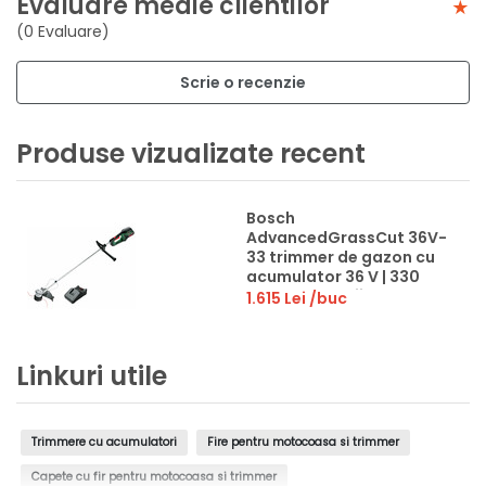
Evaluare medie clientilor
(0 Evaluare)
Scrie o recenzie
Produse vizualizate recent
Bosch
AdvancedGrassCut 36V-
33 trimmer de gazon cu
acumulator 36 V | 330
mm | Fara perii | 1 x 2 Ah
1.615 Lei
/buc
acumulator + incarcator
Linkuri utile
Trimmere cu acumulatori
Fire pentru motocoasa si trimmer
Capete cu fir pentru motocoasa si trimmer