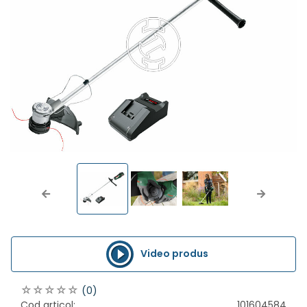
Previous
Next
Video produs
(0)
Cod articol:
101604584