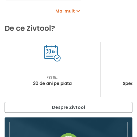
Adaptoare pentru trimmer
Bobine de fir
Mai mult
De ce Zivtool?
PESTE...
AS
30 de ani pe piata
Special
Despre Zivtool