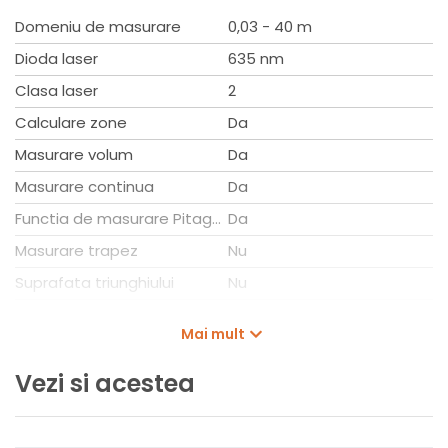
Domeniu de masurare
0,03 - 40 m
Dioda laser
635 nm
Clasa laser
2
Calculare zone
Da
Masurare volum
Da
Masurare continua
Da
Functia de masurare Pitagora
Da
Masurare trapez
Nu
Suprafata triunghiului
Nu
Adunare/Scadere
Da
Mai mult
Masurare min/max.
Da
Vezi si acestea
Tinta (vizor)
Nu
Bluetooth
Nu
Memorie
Da