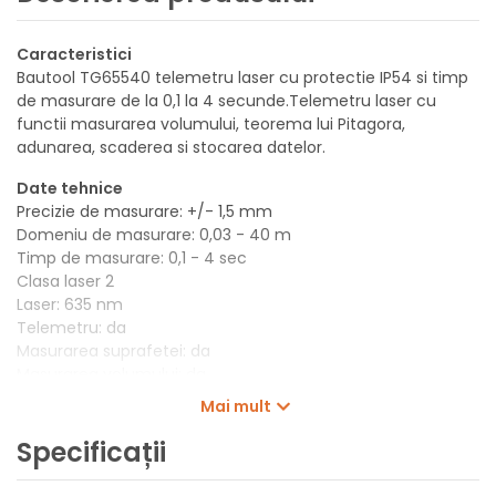
Caracteristici
Bautool TG65540 telemetru laser cu protectie IP54 si timp
de masurare de la 0,1 la 4 secunde.Telemetru laser cu
functii masurarea volumului, teorema lui Pitagora,
adunarea, scaderea si stocarea datelor.
Date tehnice
Precizie de masurare: +/- 1,5 mm
Domeniu de masurare: 0,03 - 40 m
Timp de masurare: 0,1 - 4 sec
Clasa laser 2
Laser: 635 nm
Telemetru: da
Masurarea suprafetei: da
Masurarea volumului: da
Masurarea Pitagora: da
Mai mult
Aadunare/scadere: da
Dimensiuni: 118 mm x 49 mm x 27 mm
Specificații
Temperatura de lucru: 0 °C +40 °C
Protectie: IP54