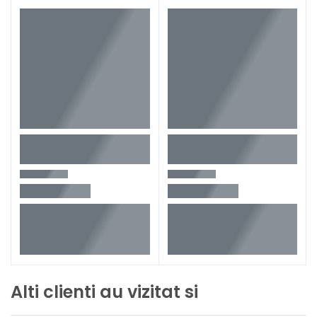
Clasa de protectie
IP54
Ambalaj
In cutie de carton original
Configuratie produs
Fara acumulator si
incarcator
Lungime
118 mm
Latime
49 mm
Inaltime
27 mm
Alti clienti au vizitat si