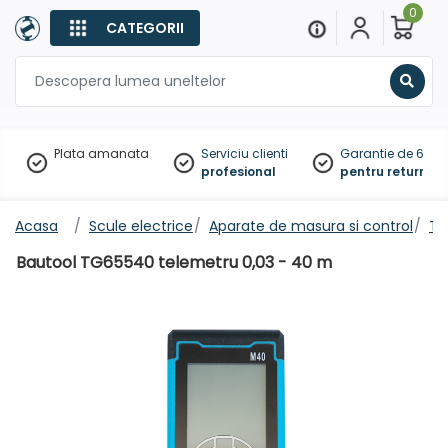
0
CATEGORII
Sear
Plata amanata
Serviciu clienti
Garantie de 60 zil
profesional
pentru returnare
Acasa
Scule electrice
Aparate de masura si control
Te
Bautool TG65540 telemetru 0,03 - 40 m