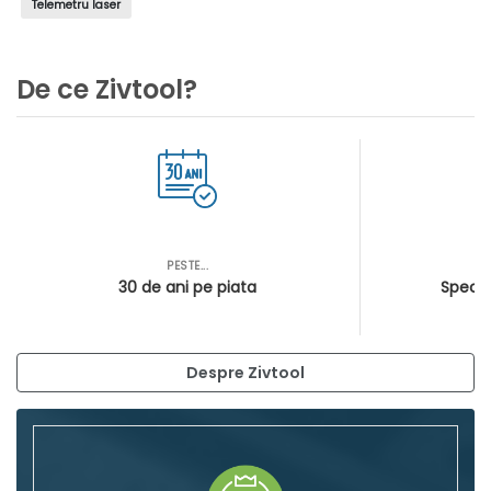
Telemetru laser
De ce Zivtool?
PESTE...
AS
30 de ani pe piata
Special
Despre Zivtool