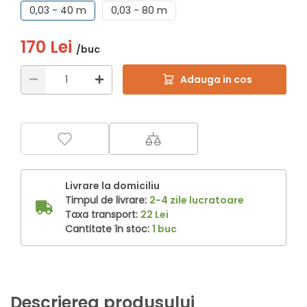
0,03 - 40 m
0,03 - 80 m
170 Lei
/buc
Adauga in cos
Livrare la domiciliu
Timpul de livrare:
2-4 zile lucratoare
Taxa transport:
22 Lei
Cantitate în stoc:
1 buc
Descrierea produsului