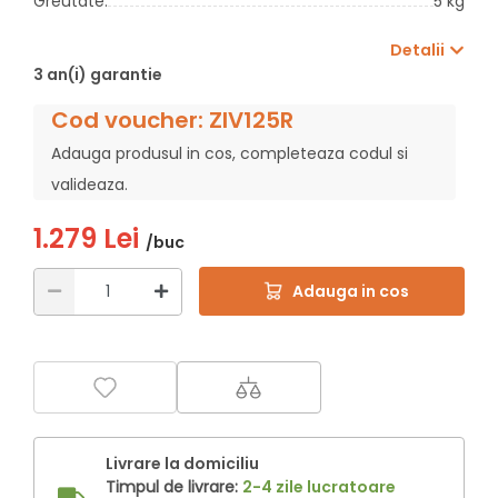
Greutate:
5 kg
Detalii
3 an(i) garantie
Cod voucher: ZIV125R
Adauga produsul in cos, completeaza codul si
valideaza.
1.279 Lei
/buc
Adauga in cos
Livrare la domiciliu
Timpul de livrare:
2-4 zile lucratoare