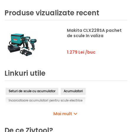
Produse vizualizate recent
Makita CLX228SA pachet
de scule In valiza
1.279 Lei
/buc
Linkuri utile
Seturi de scule cu acumulator
Acumulatori
Incarcatoare acumulatori pentru scule electrice
Seturi de acumulatori si incarcatoare
Masini de gaurit si insurubat
Mai mult
Masini de insurubat cu impact
Polizoare unghiulare
De ce Zivtool?
Fierastraie circulare
Fierastraie pendulare