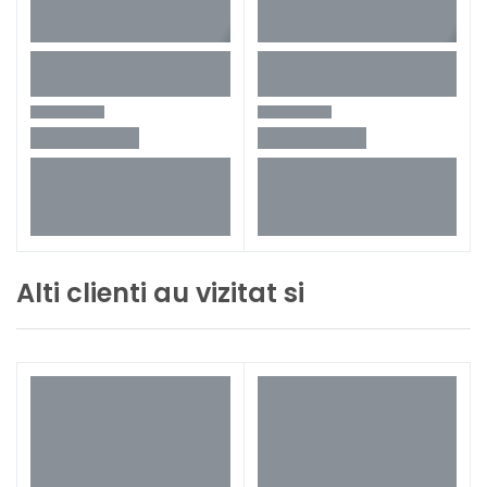
carton original
Specificații
Makita BL1021B
2 buc
acumulator 12 V | 2 Ah
Specificații
Alti clienti au vizitat si
Makita DC10SB incarcator
1 buc
acumulator
Specificații