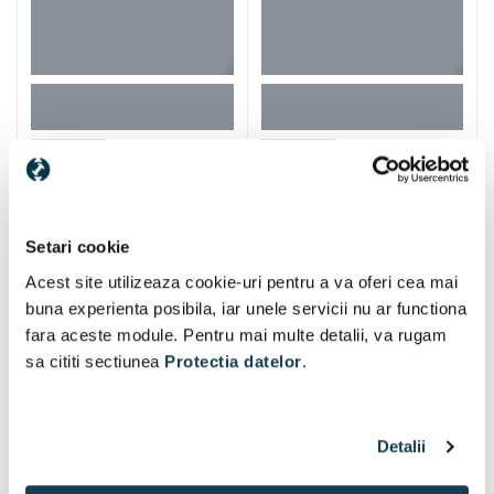
Cutie de transport
1 buc
Setari cookie
Acest site utilizeaza cookie-uri pentru a va oferi cea mai
buna experienta posibila, iar unele servicii nu ar functiona
Alti clienti au vizitat si
fara aceste module. Pentru mai multe detalii, va rugam
sa cititi sectiunea
Protectia datelor
.
Detalii