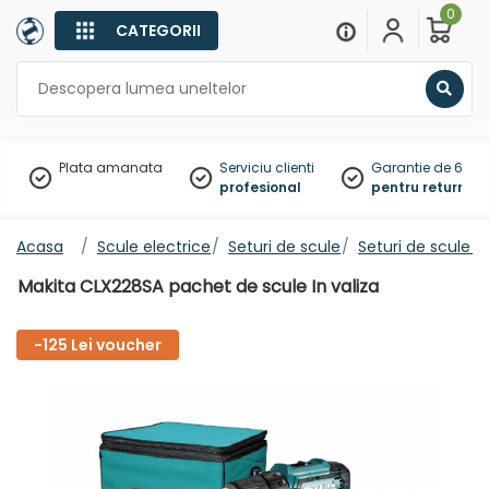
0
CATEGORII
Sear
Plata amanata
Serviciu clienti
Garantie de 60 zil
profesional
pentru returnare
Acasa
Scule electrice
Seturi de scule
Seturi de scule 
Makita CLX228SA pachet de scule In valiza
-125 Lei voucher