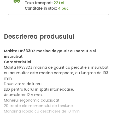
Taxa transport:
22 Lei
Cantitate în stoc:
4 buc
Descrierea produsului
Makita HP333DZ masina de gaurit cu percutie si
insurubat
Caracteristici
Makita HP333DZ masina de gaurit cu percutie si insurubat
cu acumultor este masina compacta, cu lungime de 193
mm.
Doua viteze de lucru.
LED pentru lucrul in spatii intunecoase.
Acumulator 12 V max.
Manerul ergonomic cauciucat.
20 trepte ale momentului de torsiune.
Mandrina rapida cu deschidere de 10 mm.