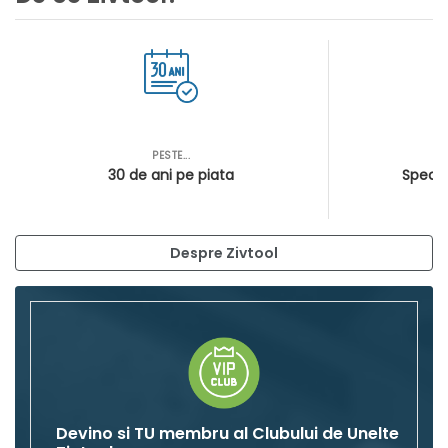
PESTE...
AS
30 de ani pe piata
Special
Despre Zivtool
Devino si TU membru al Clubului de Unelte