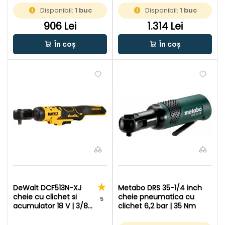
inch | Cu perii | Fara
+ incarcator | In valiza
Disponibil:
1 buc
Disponibil:
1 buc
acumulator si incarcator |
In cutie de carton original
906 Lei
1.314 Lei
În coș
În coș
DeWalt DCF513N-XJ
Metabo DRS 35-1/4 inch
cheie cu clichet si
cheie pneumatica cu
5
acumulator 18 V | 3/8
clichet 6,2 bar | 35 Nm
inch | 95 Nm | Fara perii
| Fara acumulator si