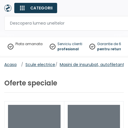
CATEGORII
Plata amanata
Serviciu clienti
Garantie de 60 zil
profesional
pentru returnare
Acasa
Scule electrice
Masini de insurubat, autofiletante
Oferte speciale