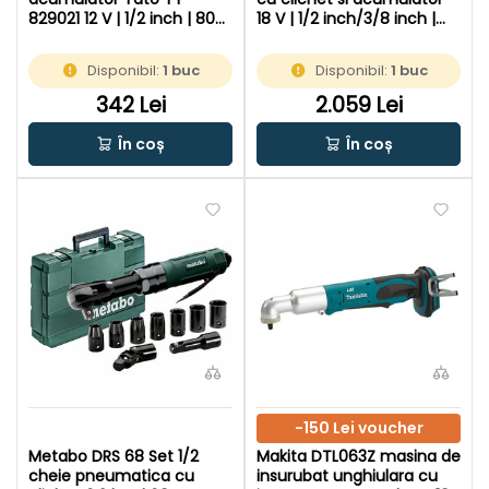
829021 12 V | 1/2 inch | 80
18 V | 1/2 inch/3/8 inch |
Nm | Fara perii de carbon |
102 Nm | Fara perii | 2 x 1,7
Fara acumulator si
Ah acumulatori +
Disponibil:
1 buc
Disponibil:
1 buc
incarcator | In cutie de
incarcator | In cutie de
carton original
carton original
342 Lei
2.059 Lei
În coș
În coș
-150 Lei voucher
Metabo DRS 68 Set 1/2
Makita DTL063Z masina de
cheie pneumatica cu
insurubat unghiulara cu