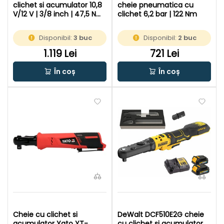
clichet si acumulator 10,8
cheie pneumatica cu
V/12 V | 3/8 inch | 47,5 Nm
clichet 6,2 bar | 122 Nm
| Cu perii | 1 x 2 Ah
acumulator + incarcator |
Disponibil:
3 buc
Disponibil:
2 buc
In cutie de carton original
1.119 Lei
721 Lei
În coș
În coș
Cheie cu clichet si
DeWalt DCF510E2G cheie
acumulator Yato YT-
cu clichet si acumulator