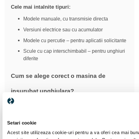
Cele mai intalnite tipuri:
Modele manuale, cu transmisie directa
Versiuni electrice sau cu acumulator
Modele cu percutie – pentru aplicatii solicitante
Scule cu cap interschimbabil – pentru unghiuri
diferite
Cum se alege corect o masina de
insurubat unghiulara?
Dimensiunea capului este esentiala cu cat este mai
redusa, cu atat se poate lucra mai eficient in spatii
inguste. Cuplul de insurubare nu trebuie neglijat,
Setari cookie
deoarece influenteaza capacitatea de insurubare in
Acest site utilizeaza cookie-uri pentru a va oferi cea mai buna
materiale dure. Reglarea vitezei este utila in aplicatii