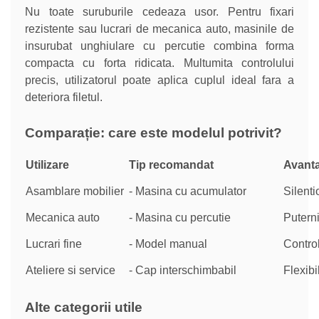
Nu toate suruburile cedeaza usor. Pentru fixari
rezistente sau lucrari de mecanica auto, masinile de
insurubat unghiulare cu percutie combina forma
compacta cu forta ridicata. Multumita controlului
precis, utilizatorul poate aplica cuplul ideal fara a
deteriora filetul.
Comparație: care este modelul potrivit?
Utilizare
Tip recomandat
Avanta
Asamblare mobilier
- Masina cu acumulator
Silenti
Mecanica auto
- Masina cu percutie
Puterni
Lucrari fine
- Model manual
Control
Ateliere si service
- Cap interschimbabil
Flexibi
Alte categorii utile