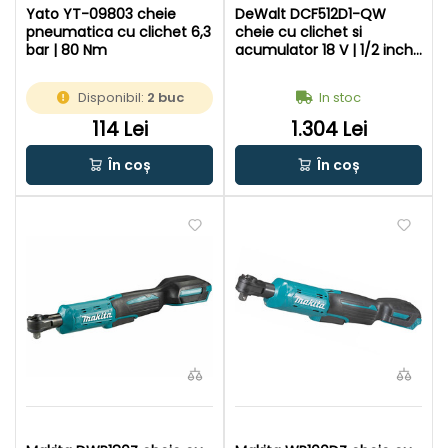
Yato YT-09803 cheie
DeWalt DCF512D1-QW
pneumatica cu clichet 6,3
cheie cu clichet si
bar | 80 Nm
acumulator 18 V | 1/2 inch
patrat | 95 Nm | Fara perii |
1 x 2 Ah acumulator +
Disponibil:
2 buc
In stoc
incarcator | In cutie de
carton original
114 Lei
1.304 Lei
În coș
În coș