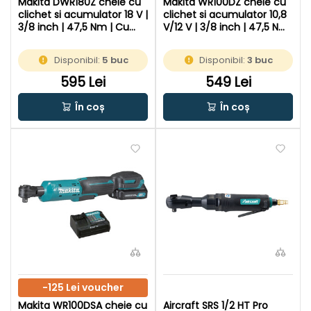
Makita DWR180Z cheie cu
Makita WR100DZ cheie cu
clichet si acumulator 18 V |
clichet si acumulator 10,8
3/8 inch | 47,5 Nm | Cu
V/12 V | 3/8 inch | 47,5 Nm
perii | Fara acumulator si
| Cu perii | Fara
incarcator | In cutie de
acumulator si incarcator |
Disponibil:
5 buc
Disponibil:
3 buc
carton original
In cutie de carton original
595 Lei
549 Lei
În coș
În coș
-125 Lei voucher
Makita WR100DSA cheie cu
Aircraft SRS 1/2 HT Pro