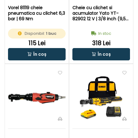
Vorel 81119 cheie
Cheie cu clichet si
pneumatica cu clichet 6,3
acumulator Yato YT-
bar | 69 Nm
82902 12 V | 3/8 inch (9,5
mm) | 45 Nm | Cu perii de
carbon | 1 x 2 Ah
Disponibil:
1 buc
In stoc
acumulator + incarcator |
In cutie de carton original
115 Lei
318 Lei
În coș
În coș