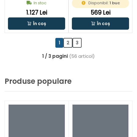
In stoc
Disponibil:
1 buc
incarcator | In cutie de
carton original
1.127 Lei
569 Lei
În coș
În coș
1
2
3
1 / 3 pagini
(56 articol)
Produse populare