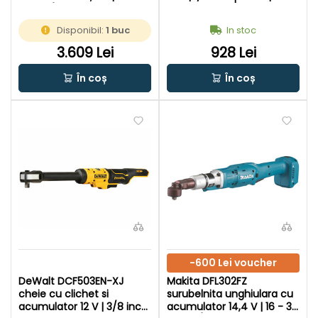
Nm | 3/8 inch | Fara perii |
Nm | Fara perii | Fara
Fara acumulator si
acumulator si incarcator |
Disponibil:
1 buc
In stoc
incarcator | In cutie de
In cutie de carton original
carton original
3.609 Lei
928 Lei
În coș
În coș
-600 Lei voucher
DeWalt DCF503EN-XJ
Makita DFL302FZ
cheie cu clichet si
surubelnita unghiulara cu
acumulator 12 V | 3/8 inch
acumulator 14,4 V | 16 - 30