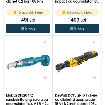
clichet 6,2 bar | 68 Nm
impact cu acumulator 18
V | 60 Nm | 3/8 inch | Cu
perii | Fara acumulator si
Disponibil:
1 buc
Disponibil:
2 buc
incarcator | In cutie de
carton original
491 Lei
1.499 Lei
În coș
În coș
Makita DFL204FZ
DeWalt DCF512N-XJ cheie
surubelnita unghiulara cu
cu clichet si acumulator
acumulator 14,4 V | 8 - 20
18 V | 1/2 inch patrat | 95