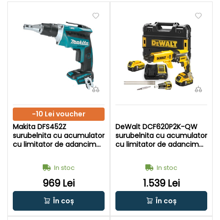
-10 Lei voucher
Makita DFS452Z
DeWalt DCF620P2K-QW
surubelnita cu acumulator
surubelnita cu acumulator
cu limitator de adancime
cu limitator de adancime
18 V | Fara perii | Fara
18 V | Fara perii | 2 x 5 Ah
acumulator si incarcator |
acumulatori + incarcator |
In stoc
In stoc
In cutie de carton original
In TSTAK
969 Lei
1.539 Lei
În coș
În coș