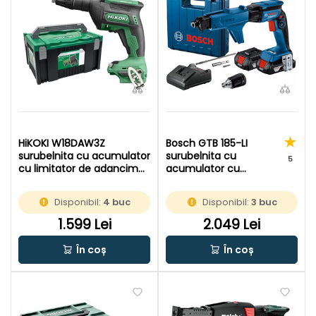
HiKOKI W18DAW3Z
Bosch GTB 185-LI
surubelnita cu acumulator
surubelnita cu
5
cu limitator de adancime
acumulator cu
18 V | Fara perii de carbon |
limitator de adancime
Fara acumulator si
18 V | Fara perii | 2 x 2 Ah
Disponibil:
4 buc
Disponibil:
3 buc
incarcator | In HSC
acumulatori +
incarcator | In valiza
1.599 Lei
2.049 Lei
În coș
În coș