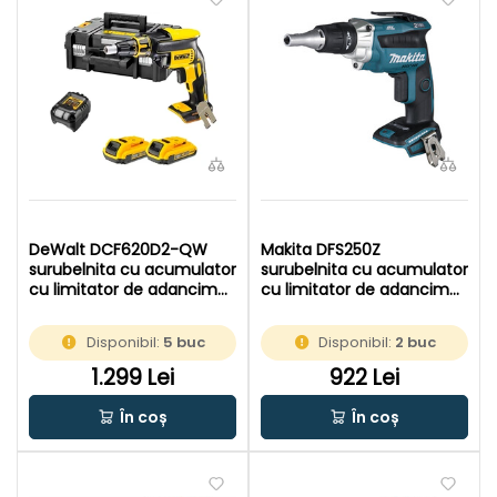
DeWalt DCF620D2-QW
Makita DFS250Z
surubelnita cu acumulator
surubelnita cu acumulator
cu limitator de adancime
cu limitator de adancime
18 V | Fara perii | 2 x 2 Ah
18 V | Fara perii | Fara
acumulatori + incarcator |
acumulator si incarcator |
Disponibil:
5 buc
Disponibil:
2 buc
In TSTAK
In cutie de carton original
1.299 Lei
922 Lei
În coș
În coș