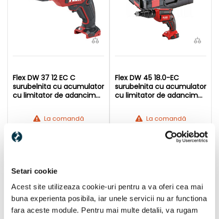
Flex DW 37 12 EC C
Flex DW 45 18.0-EC
surubelnita cu acumulator
surubelnita cu acumulator
cu limitator de adancime
cu limitator de adancime
12 V | Fara perii de carbon |
18 V | Fara perii | Fara
Fara acumulator si
acumulator si incarcator |
La comandă
La comandă
incarcator | In L-Boxx
In L-Boxx
1.039 Lei
1.719 Lei
În coș
În coș
Setari cookie
1
2
3
Acest site utilizeaza cookie-uri pentru a va oferi cea mai
buna experienta posibila, iar unele servicii nu ar functiona
1 / 3 pagini
(41 articol)
fara aceste module. Pentru mai multe detalii, va rugam