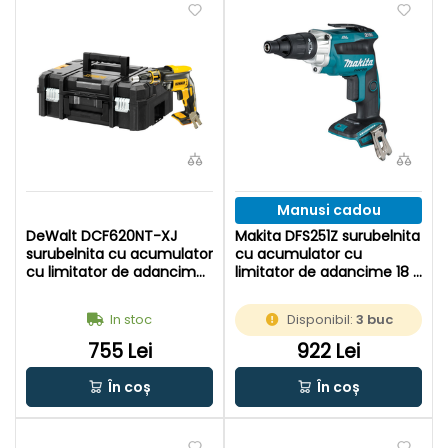
Manusi cadou
DeWalt DCF620NT-XJ
Makita DFS251Z surubelnita
surubelnita cu acumulator
cu acumulator cu
cu limitator de adancime
limitator de adancime 18 V
18 V | Fara perii | Fara
| Fara perii | Fara
acumulator si incarcator |
acumulator si incarcator |
In stoc
Disponibil:
3 buc
In TSTAK
In cutie de carton original
755 Lei
922 Lei
În coș
În coș