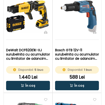
DeWalt DCF620E1K-XJ
Bosch GTB 12V-11
surubelnita cu acumulator
surubelnita cu acumulator
cu limitator de adancime
cu limitator de adancime
18 V | Fara perii | 1 x 1,7 Ah
12 V | Fara perii | Fara
acumulator | In valiza
acumulator si incarcator |
Disponibil:
5 buc
Disponibil:
1 buc
In cutie de carton original
1.440 Lei
588 Lei
În coș
În coș