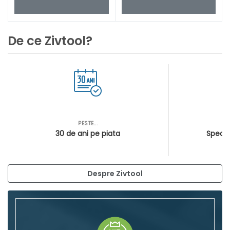
De ce Zivtool?
PESTE...
AS
30 de ani pe piata
Special
Despre Zivtool