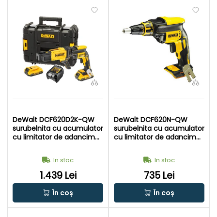
DeWalt DCF620D2K-QW
DeWalt DCF620N-QW
surubelnita cu acumulator
surubelnita cu acumulator
cu limitator de adancime
cu limitator de adancime
18 V | Fara perii | 2 x 2 Ah
18 V | Fara perii | Fara
acumulatori + incarcator |
acumulator si incarcator |
In stoc
In stoc
In TSTAK
In cutie de carton original
1.439 Lei
735 Lei
În coș
În coș