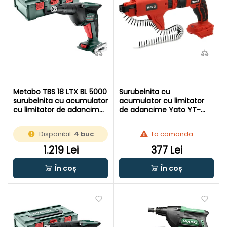
Metabo TBS 18 LTX BL 5000
Surubelnita cu
surubelnita cu acumulator
acumulator cu limitator
cu limitator de adancime
de adancime Yato YT-
18 V | Fara perii | Fara
82076 18 v | Cu perii de
acumulator si incarcator |
carbon | Fara acumulator
Disponibil:
4 buc
La comandă
In MetaBOX
si incarcator | In cutie de
carton original
1.219 Lei
377 Lei
În coș
În coș