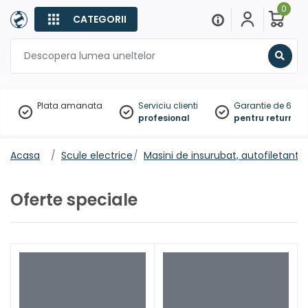
0
CATEGORII
Sear
Plata amanata
Serviciu clienti
Garantie de 60 zil
profesional
pentru returnare
Acasa
Scule electrice
Masini de insurubat, autofiletante
Oferte speciale