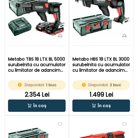
Metabo TBS 18 LTX BL 5000
Metabo HBS 18 LTX BL 3000
surubelnita cu acumulator
surubelnita cu acumulator
cu limitator de adancime
cu limitator de adancime
18 V | Fara perii | 2 x 4 Ah
18 V | Fara perii | Fara
acumulatori + incarcator |
acumulator si incarcator |
Disponibil:
1 buc
Disponibil:
2 buc
In MetaBOX
In MetaBOX
2.354 Lei
1.499 Lei
În coș
În coș