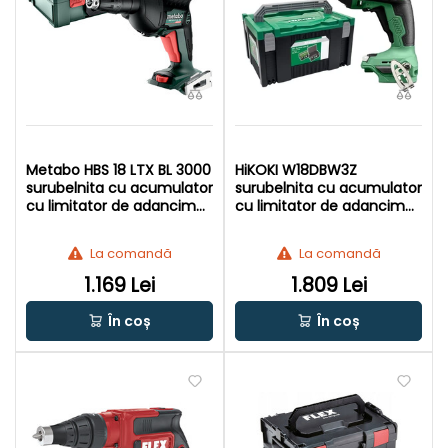
Metabo HBS 18 LTX BL 3000
HiKOKI W18DBW3Z
surubelnita cu acumulator
surubelnita cu acumulator
cu limitator de adancime
cu limitator de adancime
18 V | Fara perii | Fara
18 V | Fara perii de carbon |
acumulator si incarcator |
Fara acumulator si
La comandă
La comandă
In MetaBOX
incarcator | In HSC
1.169 Lei
1.809 Lei
În coș
În coș