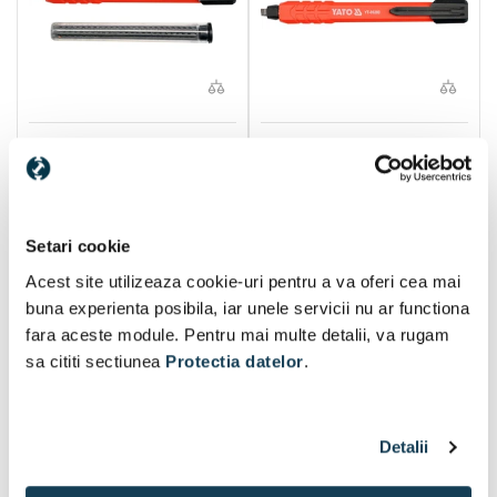
Yato creion tamplar cu
Yato YT-69280 creion
grafit de rezerva
tamplar HB
Setari cookie
La comandă
Disponibil:
1 buc
Acest site utilizeaza cookie-uri pentru a va oferi cea mai
9 Lei
4 Lei
buna experienta posibila, iar unele servicii nu ar functiona
fara aceste module. Pentru mai multe detalii, va rugam
În coș
În coș
sa cititi sectiunea
Protectia datelor
.
Detalii