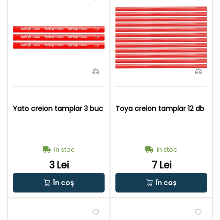
Yato creion tamplar 3 buc
Toya creion tamplar 12 db
In stoc
In stoc
3 Lei
7 Lei
În coș
În coș