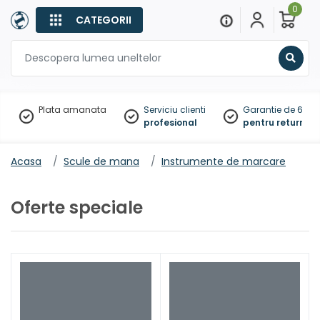
0
CATEGORII
Sear
Plata amanata
Serviciu clienti
Garantie de 60 zil
profesional
pentru returnare
Acasa
Scule de mana
Instrumente de marcare
Oferte speciale