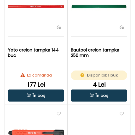
Yato creion tamplar 144
Bautool creion tamplar
buc
250 mm
La comandă
Disponibil:
1 buc
177 Lei
4 Lei
În coș
În coș