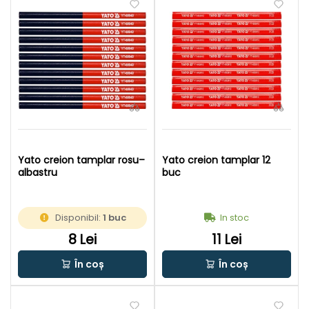
Yato creion tamplar rosu–
Yato creion tamplar 12
albastru
buc
Disponibil:
1 buc
In stoc
8 Lei
11 Lei
În coș
În coș