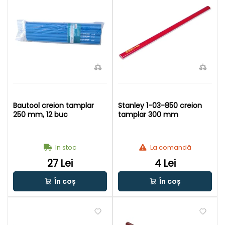
Bautool creion tamplar
Stanley 1-03-850 creion
250 mm, 12 buc
tamplar 300 mm
In stoc
La comandă
27 Lei
4 Lei
În coș
În coș