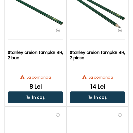
Stanley creion tamplar 4H,
Stanley creion tamplar 4H,
2 buc
2 piese
La comandă
La comandă
8 Lei
14 Lei
În coș
În coș