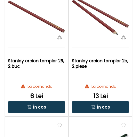
Stanley creion tamplar 2B,
Stanley creion tamplar 2b,
2 buc
2 piese
La comandă
La comandă
6 Lei
13 Lei
În coș
În coș