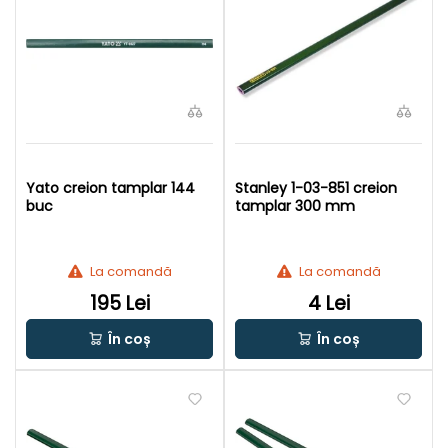
Yato creion tamplar 144
Stanley 1-03-851 creion
buc
tamplar 300 mm
La comandă
La comandă
195 Lei
4 Lei
În coș
În coș