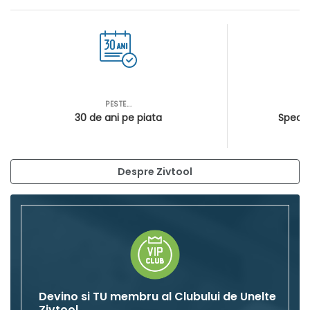
PESTE...
AS
30 de ani pe piata
Special
Despre Zivtool
Devino si TU membru al Clubului de Unelte
Zivtool