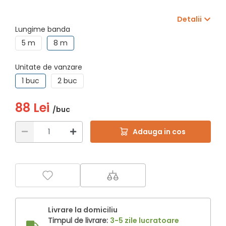
Detalii
Lungime banda
5 m
8 m
Unitate de vanzare
1 buc
2 buc
88 Lei
/buc
Adauga in cos
Livrare la domiciliu
Timpul de livrare:
3-5 zile lucratoare