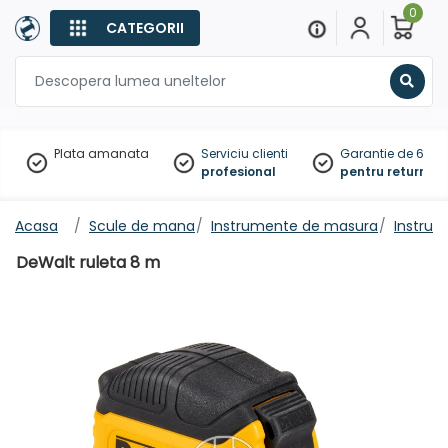
0
CATEGORII
Sear
Plata amanata
Serviciu clienti
Garantie de 60 zil
profesional
pentru returnare
Acasa
Scule de mana
Instrumente de masura
Instrum
DeWalt ruleta 8 m