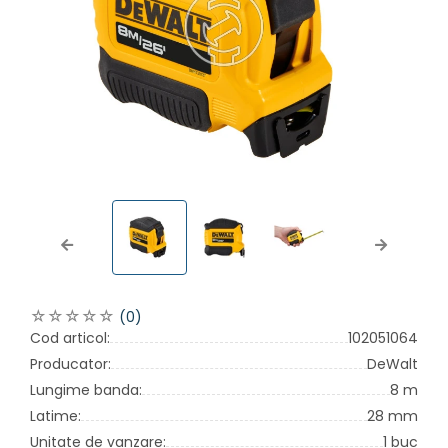
Previous
Next
(0)
Cod articol:
102051064
Producator:
DeWalt
Lungime banda:
8 m
Latime:
28 mm
Unitate de vanzare:
1 buc