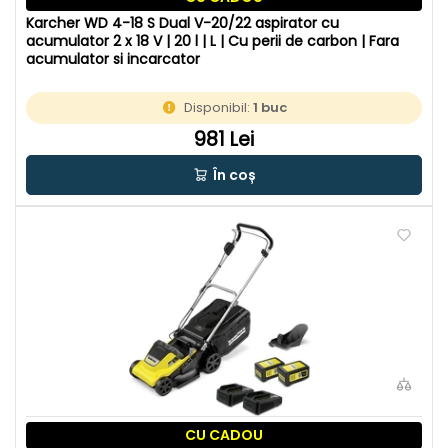
Karcher WD 4-18 S Dual V-20/22 aspirator cu
acumulator 2 x 18 V | 20 l | L | Cu perii de carbon | Fara
acumulator si incarcator
Disponibil:
1 buc
981 Lei
În coș
CU CADOU