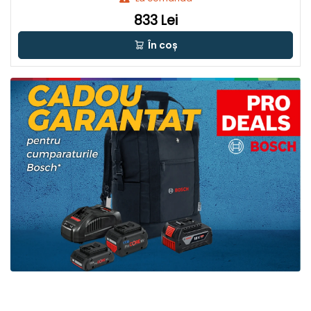
833 Lei
În coș