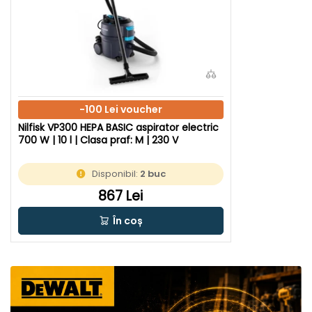
-100 Lei voucher
Nilfisk VP300 HEPA BASIC aspirator electric
700 W | 10 l | Clasa praf: M | 230 V
Disponibil:
2 buc
867 Lei
În coș