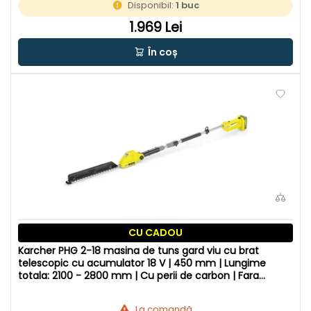
Disponibil:
1 buc
1.969 Lei
În coș
CU CADOU
Karcher PHG 2-18 masina de tuns gard viu cu brat
telescopic cu acumulator 18 V | 450 mm | Lungime
totala: 2100 - 2800 mm | Cu perii de carbon | Fara
acumulator si incarcator
La comandă