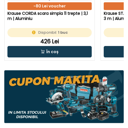
-80 Lei voucher
Krause CORDA scara simpla 11 trepte | 3,1
Krause STABI
m | Aluminiu
3 m | Alumin
Disponibil:
1 buc
426 Lei
În coș