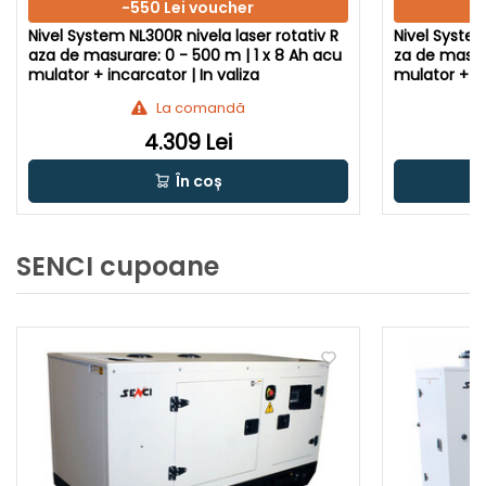
-550 Lei voucher
Nivel System NL300R nivela laser rotativ R
Nivel System
aza de masurare: 0 - 500 m | 1 x 8 Ah acu
za de masura
mulator + incarcator | In valiza
mulator + in
La comandă
4.309 Lei
În coș
SENCI cupoane