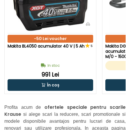
-50 Lei voucher
Makita BL4050 acumulator 40 V | 5 Ah
Makita DG0
5
acumulator 
M/0 - 1500 R
ulator + inc
In stoc
ginal
991 Lei
În coș
ofertele speciale pentru scarile
Profita acum de
Krause
si alege scari la reducere, scari promotionale si
modele disponibile avantajos pentru lucrari de casa,
renovari sau utilizare profesionala. In aceasta pagina