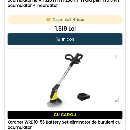
acumulatori 18 V | 320 mm | 250 m² | Fara perii | 1 x 5 Ah
acumulator + incarcator
Disponibil:
4 buc
1.519 Lei
În coș
CU CADOU
Karcher WRE 18-55 Battery Set eliminator de buruieni cu
acumulator