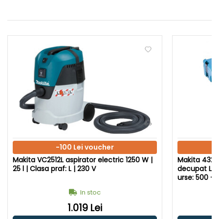
-100 Lei voucher
Makita VC2512L aspirator electric 1250 W |
Makita 4329
25 l | Clasa praf: L | 230 V
decupat Lun
In stoc
1.019 Lei