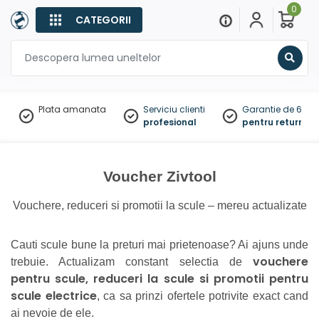
0
CATEGORII
Sear
Plata amanata
Serviciu clienti
Garantie de 60 zil
profesional
pentru returnare
Voucher Zivtool
Vouchere, reduceri si promotii la scule – mereu actualizate
Cauti scule bune la preturi mai prietenoase? Ai ajuns unde
vouchere
trebuie. Actualizam constant selectia de
pentru scule, reduceri la scule si promotii pentru
scule electrice
, ca sa prinzi ofertele potrivite exact cand
ai nevoie de ele.