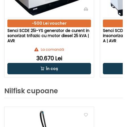
-500 Lei voucher
Senci SCDE 25i-YS generator de curent in
Senci SCDE 
sonorizat trifazic cu motor diesel 25 kVA |
insonorizat 
AVR
A | AVR
La comandă
30.670 Lei
În coș
Nilfisk cupoane