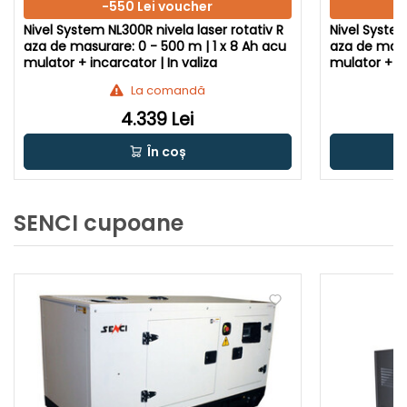
-550 Lei voucher
Nivel System NL300R nivela laser rotativ R
Nivel System
aza de masurare: 0 - 500 m | 1 x 8 Ah acu
aza de masur
mulator + incarcator | In valiza
mulator + in
La comandă
4.339 Lei
În coș
SENCI cupoane