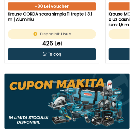
-80 Lei voucher
Krause CORDA scara simpla 11 trepte | 3,1
Krause MONT
m | Aluminiu
a uz casnic 
ium: 1,5 m |
Disponibil:
1 buc
426 Lei
În coș