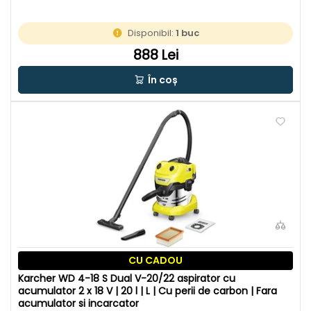
Disponibil:
1 buc
888 Lei
În coș
CU CADOU
Karcher WD 4-18 S Dual V-20/22 aspirator cu
acumulator 2 x 18 V | 20 l | L | Cu perii de carbon | Fara
acumulator si incarcator