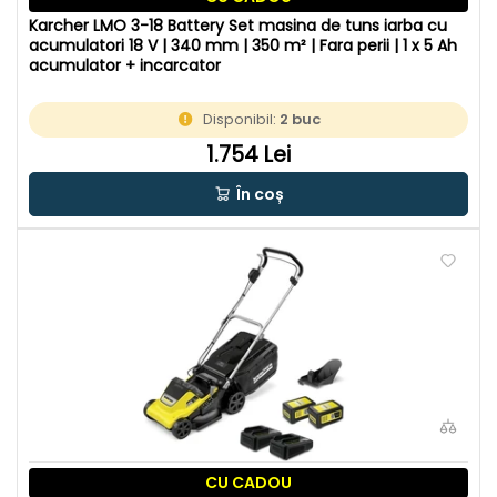
Karcher LMO 3-18 Battery Set masina de tuns iarba cu
acumulatori 18 V | 340 mm | 350 m² | Fara perii | 1 x 5 Ah
acumulator + incarcator
Disponibil:
2 buc
1.754 Lei
În coș
CU CADOU