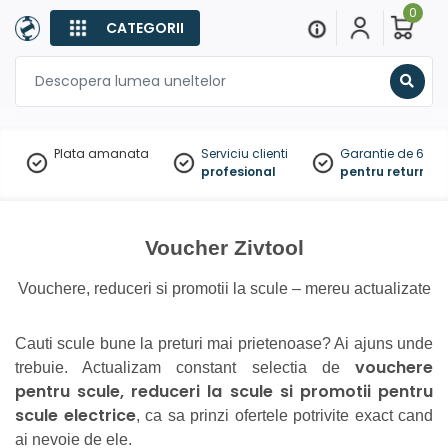
0
CATEGORII
Sear
Plata amanata
Serviciu clienti
Garantie de 60 zil
profesional
pentru returnare
Voucher Zivtool
Vouchere, reduceri si promotii la scule – mereu actualizate
Cauti scule bune la preturi mai prietenoase? Ai ajuns unde
vouchere
trebuie. Actualizam constant selectia de
pentru scule, reduceri la scule si promotii pentru
scule electrice
, ca sa prinzi ofertele potrivite exact cand
ai nevoie de ele.