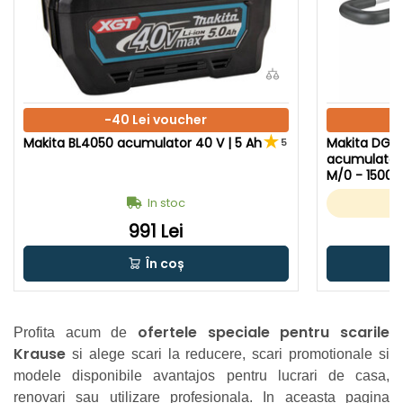
-40 Lei voucher
Makita BL4050 acumulator 40 V | 5 Ah
Makita DG0
5
acumulator 
M/0 - 1500 R
ulator + inc
In stoc
ginal
991 Lei
În coș
ofertele speciale pentru scarile
Profita acum de
Krause
si alege scari la reducere, scari promotionale si
modele disponibile avantajos pentru lucrari de casa,
renovari sau utilizare profesionala. In aceasta pagina