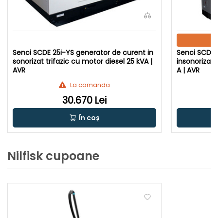
Senci SCDE 25i-YS generator de curent in
Senci SCDE 
sonorizat trifazic cu motor diesel 25 kVA |
insonorizat 
AVR
A | AVR
La comandă
30.670 Lei
În coș
Nilfisk cupoane