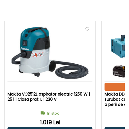
Makita VC2512L aspirator electric 1250 W |
Makita DDF4
25 l | Clasa praf: L | 230 V
surubat cu m
a perii de c
+ incarcator
In stoc
1.019 Lei