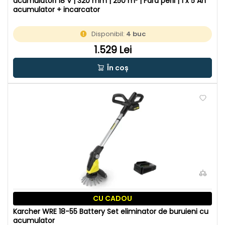
acumulatori 18 V | 320 mm | 250 m² | Fara perii | 1 x 5 Ah
acumulator + incarcator
Disponibil:
4 buc
1.529 Lei
În coș
CU CADOU
Karcher WRE 18-55 Battery Set eliminator de buruieni cu
acumulator