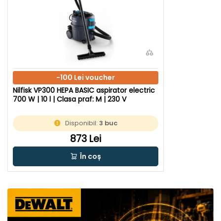
-100 Lei voucher
Nilfisk VP300 HEPA BASIC aspirator electric
700 W | 10 l | Clasa praf: M | 230 V
Disponibil:
3 buc
873 Lei
În coș