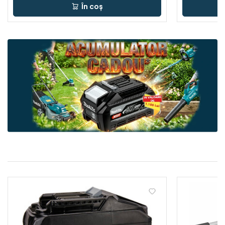
În coș