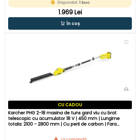
Disponibil:
1 buc
1.969 Lei
În coș
CU CADOU
Karcher PHG 2-18 masina de tuns gard viu cu brat
telescopic cu acumulator 18 V | 450 mm | Lungime
totala: 2100 - 2800 mm | Cu perii de carbon | Fara
acumulator si incarcator
La comandă