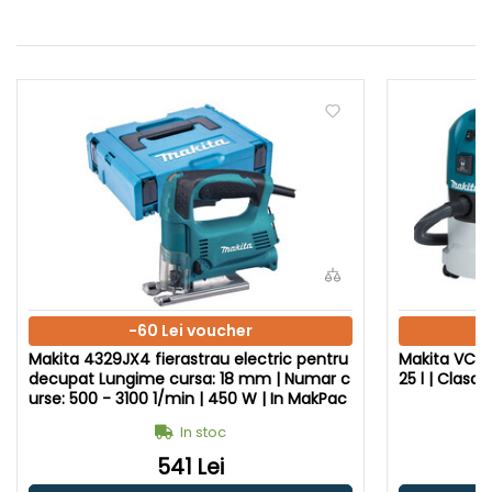
-60 Lei voucher
Makita 4329JX4 fierastrau electric pentru
Makita VC251
decupat Lungime cursa: 18 mm | Numar c
25 l | Clasa p
urse: 500 - 3100 1/min | 450 W | In MakPac
In stoc
541 Lei