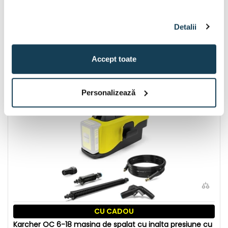
Karcher LMO 4-18 Dual Battery Set masina de tuns iarba
cu acumulatori 2 x 18 V | 370 mm | 450 m² | Fara perii | 2
x 5 Ah acumulator + 2 x incarcator
Detalii
Disponibil:
1 buc
2.539 Lei
Accept toate
În coș
Personalizează
CU CADOU
Karcher OC 6-18 masina de spalat cu inalta presiune cu