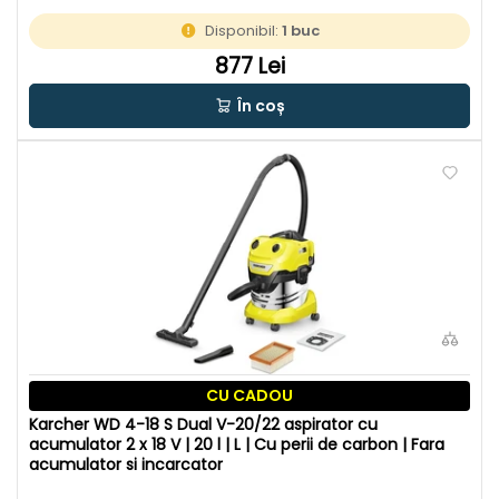
Disponibil:
1 buc
877 Lei
În coș
CU CADOU
Karcher WD 4-18 S Dual V-20/22 aspirator cu
acumulator 2 x 18 V | 20 l | L | Cu perii de carbon | Fara
acumulator si incarcator