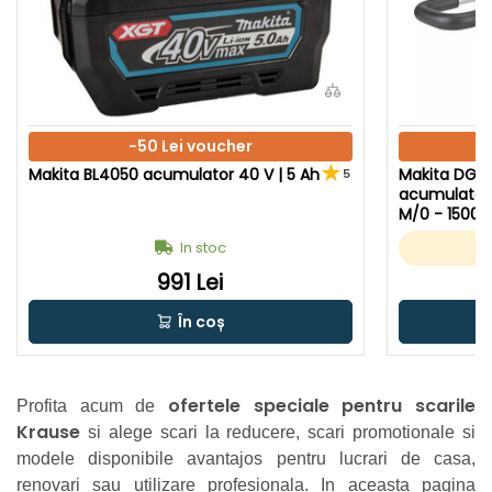
-50 Lei voucher
Makita BL4050 acumulator 40 V | 5 Ah
Makita DG0
5
acumulator 
M/0 - 1500 R
ulator + inc
In stoc
ginal
991 Lei
În coș
ofertele speciale pentru scarile
Profita acum de
Krause
si alege scari la reducere, scari promotionale si
modele disponibile avantajos pentru lucrari de casa,
renovari sau utilizare profesionala. In aceasta pagina