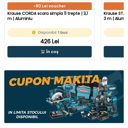
-80 Lei voucher
Krause CORDA scara simpla 11 trepte | 3,1
Krause STABI
m | Aluminiu
3 m | Alumin
Disponibil:
1 buc
426 Lei
În coș