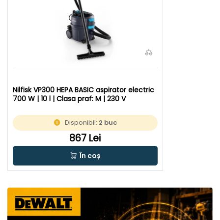
Nilfisk VP300 HEPA BASIC aspirator electric
700 W | 10 l | Clasa praf: M | 230 V
Disponibil:
2 buc
867 Lei
În coș