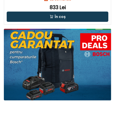
833 Lei
În coș