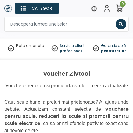
0
CATEGORII
Sear
Plata amanata
Serviciu clienti
Garantie de 60 zil
profesional
pentru returnare
Voucher Zivtool
Vouchere, reduceri si promotii la scule – mereu actualizate
Cauti scule bune la preturi mai prietenoase? Ai ajuns unde
vouchere
trebuie. Actualizam constant selectia de
pentru scule, reduceri la scule si promotii pentru
scule electrice
, ca sa prinzi ofertele potrivite exact cand
ai nevoie de ele.