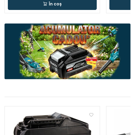
În coș