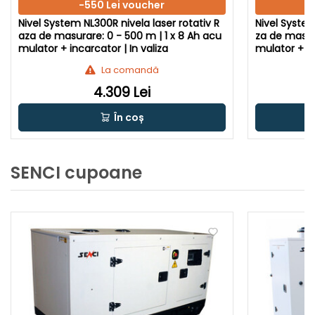
-550 Lei voucher
Nivel System NL300R nivela laser rotativ R
Nivel System
aza de masurare: 0 - 500 m | 1 x 8 Ah acu
za de masura
mulator + incarcator | In valiza
mulator + in
La comandă
4.309 Lei
În coș
SENCI cupoane