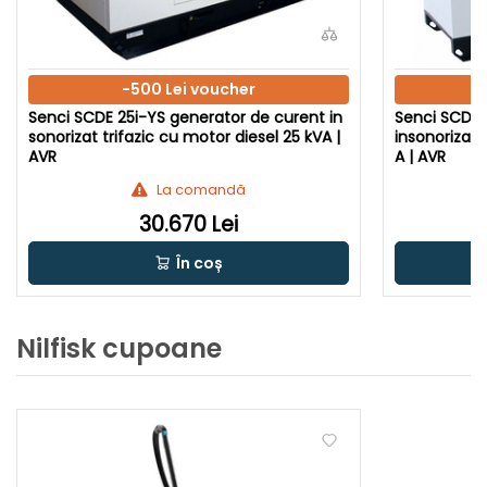
-500 Lei voucher
Senci SCDE 25i-YS generator de curent in
Senci SCDE 
sonorizat trifazic cu motor diesel 25 kVA |
insonorizat 
AVR
A | AVR
La comandă
30.670 Lei
În coș
Nilfisk cupoane