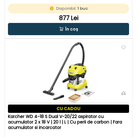
Disponibil:
1 buc
877 Lei
În coș
CU CADOU
Karcher WD 4-18 S Dual V-20/22 aspirator cu
acumulator 2 x 18 V | 20 l | L | Cu perii de carbon | Fara
acumulator si incarcator