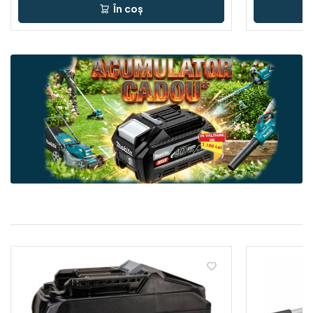
În coș