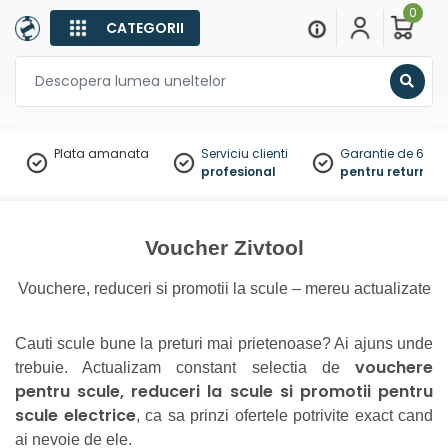
0
CATEGORII
Sear
Plata amanata
Serviciu clienti
Garantie de 60 zil
profesional
pentru returnare
Voucher Zivtool
Vouchere, reduceri si promotii la scule – mereu actualizate
Cauti scule bune la preturi mai prietenoase? Ai ajuns unde
vouchere
trebuie. Actualizam constant selectia de
pentru scule, reduceri la scule si promotii pentru
scule electrice
, ca sa prinzi ofertele potrivite exact cand
ai nevoie de ele.