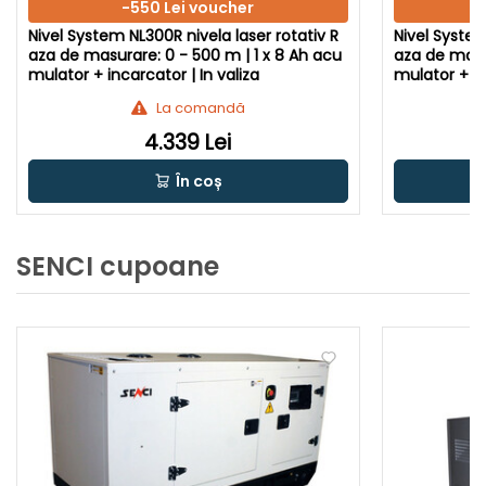
-550 Lei voucher
Nivel System NL300R nivela laser rotativ R
Nivel System
aza de masurare: 0 - 500 m | 1 x 8 Ah acu
aza de masur
mulator + incarcator | In valiza
mulator + in
La comandă
4.339 Lei
În coș
SENCI cupoane