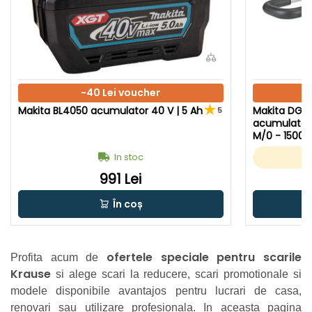
-40 Lei voucher
Makita BL4050 acumulator 40 V | 5 Ah
Makita DG0
5
acumulator 
M/0 - 1500 R
ulator + inc
In stoc
ginal
991 Lei
În coș
ofertele speciale pentru scarile
Profita acum de
Krause
si alege scari la reducere, scari promotionale si
modele disponibile avantajos pentru lucrari de casa,
renovari sau utilizare profesionala. In aceasta pagina