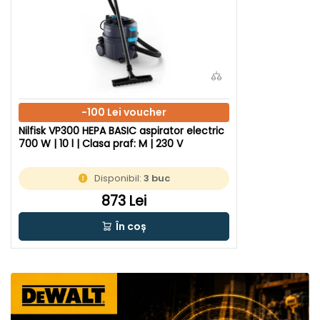
-100 Lei voucher
Nilfisk VP300 HEPA BASIC aspirator electric
700 W | 10 l | Clasa praf: M | 230 V
Disponibil:
3 buc
873 Lei
În coș