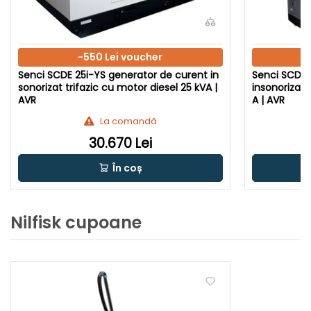
-550 Lei voucher
Senci SCDE 25i-YS generator de curent in
Senci SCDE 
sonorizat trifazic cu motor diesel 25 kVA |
insonorizat 
AVR
A | AVR
La comandă
30.670 Lei
În coș
Nilfisk cupoane