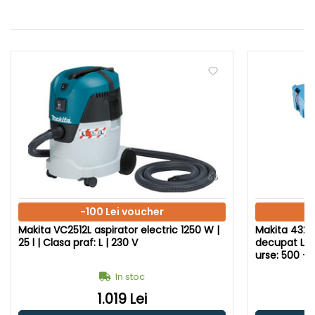
-100 Lei voucher
Makita VC2512L aspirator electric 1250 W |
Makita 4329
25 l | Clasa praf: L | 230 V
decupat Lun
In stoc
1.019 Lei