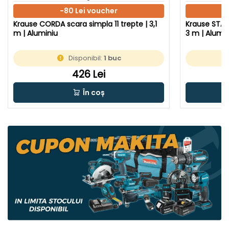
-80 Lei voucher
Krause CORDA scara simpla 11 trepte | 3,1
Krause STABI
m | Aluminiu
3 m | Alumin
Disponibil:
1 buc
426 Lei
În coș