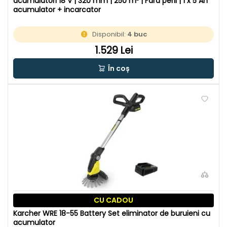
acumulatori 18 V | 320 mm | 250 m² | Fara perii | 1 x 5 Ah
acumulator + incarcator
Disponibil:
4 buc
1.529 Lei
În coș
CU CADOU
Karcher WRE 18-55 Battery Set eliminator de buruieni cu
acumulator