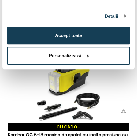
Karcher PCL 3-18 Battery Set (2,5 Ah) curatator cu
acumulator pentru podea 18 V | 60 x 300 mm | Cu perii |
1 x 2,5 Ah acumulator + incarcator
Detalii
Disponibil:
1 buc
1.206 Lei
Accept toate
În coș
Personalizează
CU CADOU
Karcher OC 6-18 masina de spalat cu inalta presiune cu