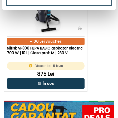
-100 Lei voucher
Nilfisk VP300 HEPA BASIC aspirator electric
700 W | 10 l | Clasa praf: M | 230 V
Disponibil:
5 buc
875 Lei
În coș