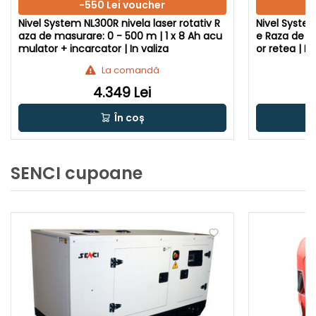
-550 Lei voucher
Nivel System NL300R nivela laser rotativ R
Nivel System
aza de masurare: 0 - 500 m | 1 x 8 Ah acu
e Raza de m
mulator + incarcator | In valiza
or retea | In
La comandă
4.349 Lei
În coș
SENCI cupoane