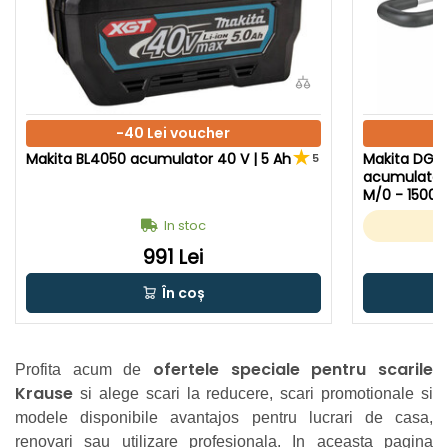
-40 Lei voucher
Makita BL4050 acumulator 40 V | 5 Ah
Makita DG0
5
acumulator 
M/0 - 1500 R
ulator + inc
In stoc
ginal
991 Lei
În coș
ofertele speciale pentru scarile
Profita acum de
Krause
si alege scari la reducere, scari promotionale si
modele disponibile avantajos pentru lucrari de casa,
renovari sau utilizare profesionala. In aceasta pagina