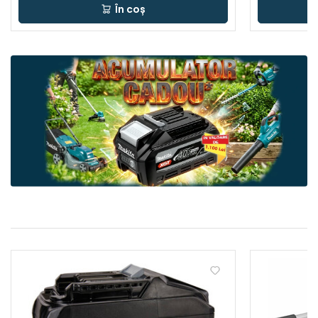
În coș