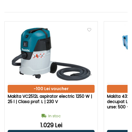
-100 Lei voucher
Makita VC2512L aspirator electric 1250 W |
Makita 4329
25 l | Clasa praf: L | 230 V
decupat Lun
In stoc
1.029 Lei