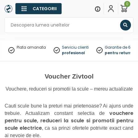
0
CATEGORII
Sear
Plata amanata
Serviciu clienti
Garantie de 60 zil
profesional
pentru returnare
Voucher Zivtool
Vouchere, reduceri si promotii la scule – mereu actualizate
Cauti scule bune la preturi mai prietenoase? Ai ajuns unde
vouchere
trebuie. Actualizam constant selectia de
pentru scule, reduceri la scule si promotii pentru
scule electrice
, ca sa prinzi ofertele potrivite exact cand
ai nevoie de ele.