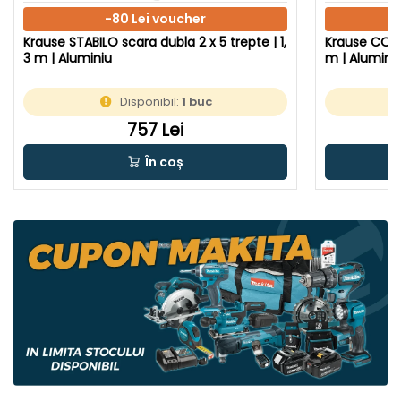
-80 Lei voucher
Krause STABILO scara dubla 2 x 5 trepte | 1,
Krause CORDA
3 m | Aluminiu
m | Alumini
Disponibil:
1 buc
757 Lei
În coș