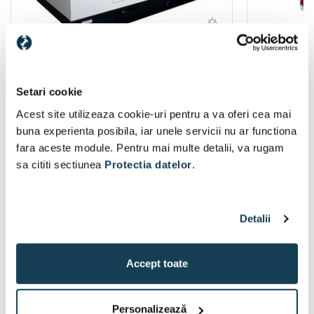
-500 Lei voucher
Senci SCDE 25i-YS generator de curent in
Senci SC1700
sonorizat trifazic cu motor diesel 25 kVA |
2,11 kVA
Setari cookie
AVR
Acest site utilizeaza cookie-uri pentru a va oferi cea mai
La comandă
buna experienta posibila, iar unele servicii nu ar functiona
30.670 Lei
fara aceste module. Pentru mai multe detalii, va rugam
sa cititi sectiunea
Protectia datelor
.
În coș
Detalii
Nilfisk cupoane
Accept toate
Personalizează