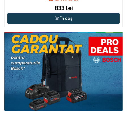
833 Lei
În coș