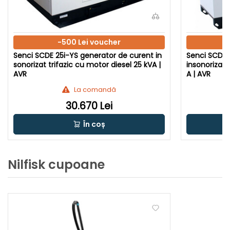
-500 Lei voucher
Senci SCDE 25i-YS generator de curent in
Senci SCDE 
sonorizat trifazic cu motor diesel 25 kVA |
insonorizat 
AVR
A | AVR
La comandă
30.670 Lei
În coș
Nilfisk cupoane