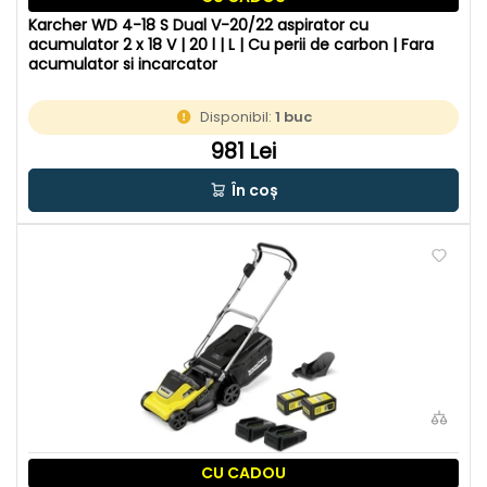
Karcher WD 4-18 S Dual V-20/22 aspirator cu
acumulator 2 x 18 V | 20 l | L | Cu perii de carbon | Fara
acumulator si incarcator
Disponibil:
1 buc
981 Lei
În coș
CU CADOU