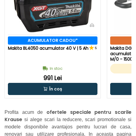
ACUMULATOR CADOU*
Makita BL4050 acumulator 40 V | 5 Ah
Makita DG0
5
acumulator 
M/0 - 1500 R
ulator + inc
In stoc
ginal
991 Lei
În coș
ofertele speciale pentru scarile
Profita acum de
Krause
si alege scari la reducere, scari promotionale si
modele disponibile avantajos pentru lucrari de casa,
renovari sau utilizare profesionala. In aceasta pagina