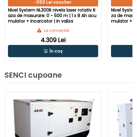
-550 Lei voucher
Nivel System NL300R nivela laser rotativ R
Nivel System
aza de masurare: 0 - 500 m | 1 x 8 Ah acu
za de masura
mulator + incarcator | In valiza
mulator + in
La comandă
4.309 Lei
În coș
SENCI cupoane