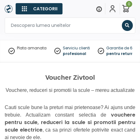
0
CATEGORII
Sear
Plata amanata
Serviciu clienti
Garantie de 60 zil
profesional
pentru returnare
Voucher Zivtool
Vouchere, reduceri si promotii la scule – mereu actualizate
Cauti scule bune la preturi mai prietenoase? Ai ajuns unde
vouchere
trebuie. Actualizam constant selectia de
pentru scule, reduceri la scule si promotii pentru
scule electrice
, ca sa prinzi ofertele potrivite exact cand
ai nevoie de ele.