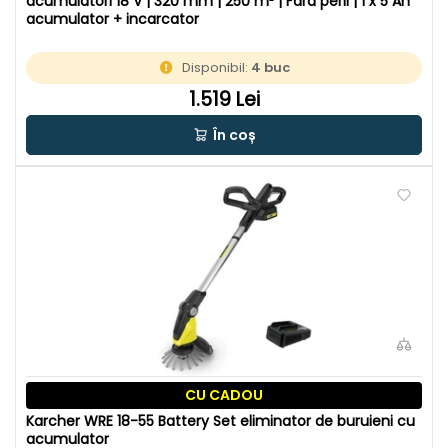
acumulatori 18 V | 320 mm | 250 m² | Fara perii | 1 x 5 Ah
acumulator + incarcator
Disponibil:
4 buc
1.519 Lei
În coș
CU CADOU
Karcher WRE 18-55 Battery Set eliminator de buruieni cu
acumulator