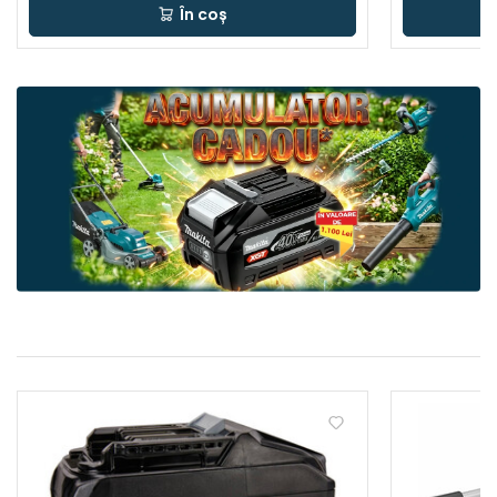
În coș