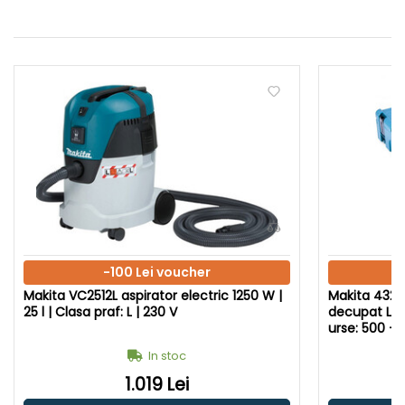
-100 Lei voucher
Makita VC2512L aspirator electric 1250 W |
Makita 4329
25 l | Clasa praf: L | 230 V
decupat Lun
In stoc
1.019 Lei