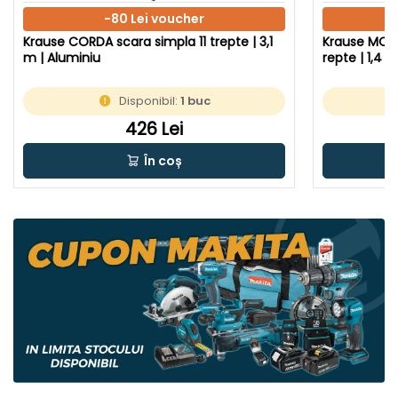
-80 Lei voucher
Krause CORDA scara simpla 11 trepte | 3,1
Krause MONT
m | Aluminiu
repte | 1,4 
Disponibil:
1 buc
426 Lei
În coș