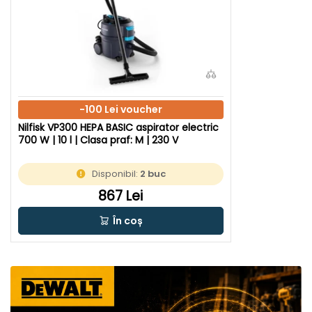
-100 Lei voucher
Nilfisk VP300 HEPA BASIC aspirator electric
700 W | 10 l | Clasa praf: M | 230 V
Disponibil:
2 buc
867 Lei
În coș