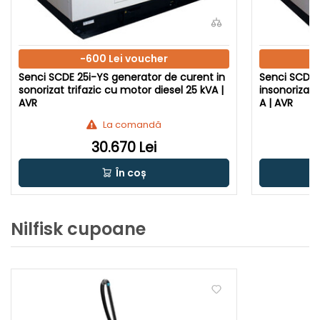
-600 Lei voucher
Senci SCDE 25i-YS generator de curent in
Senci SCDE 
sonorizat trifazic cu motor diesel 25 kVA |
insonorizat 
AVR
A | AVR
La comandă
30.670 Lei
În coș
Nilfisk cupoane