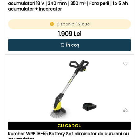
acumulatori 18 V | 340 mm | 350 m² | Fara perii | 1 x 5 Ah
acumulator + incarcator
Disponibil:
2 buc
1.909 Lei
În coș
CU CADOU
Karcher WRE 18-55 Battery Set eliminator de buruieni cu