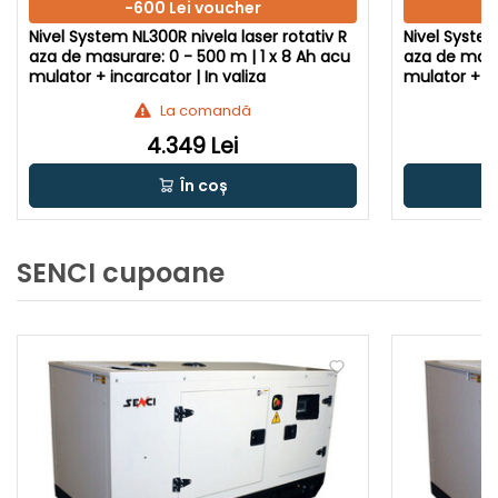
-600 Lei voucher
Nivel System NL300R nivela laser rotativ R
Nivel System NL720G niv
aza de masurare: 0 - 500 m | 1 x 8 Ah acu
aza de masur
mulator + incarcator | In valiza
mulator + in
La comandă
4.349 Lei
În coș
SENCI cupoane