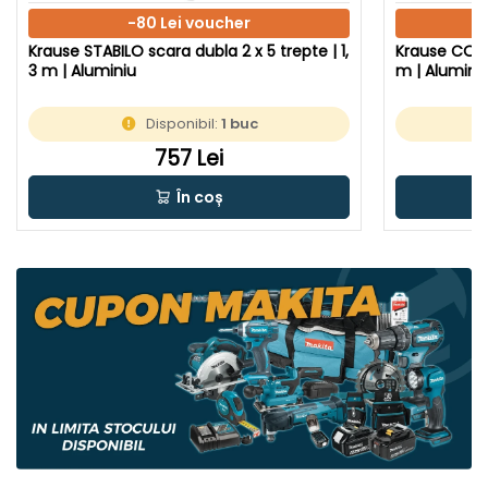
-80 Lei voucher
Krause STABILO scara dubla 2 x 5 trepte | 1,
Krause CORDA
3 m | Aluminiu
m | Alumini
Disponibil:
1 buc
757 Lei
În coș