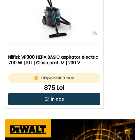
Nilfisk VP300 HEPA BASIC aspirator electric
700 W | 10 l | Clasa praf: M | 230 V
Disponibil:
3 buc
875 Lei
În coș