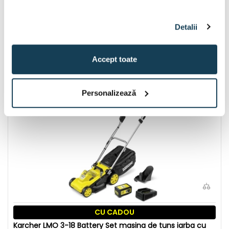
Karcher LMO 5-18 Dual masina de tuns iarba cu
acumulatori 2 x 18 V | 410 mm | 550 m² | Fara perii | Fara
acumulator si incarcator
Detalii
Disponibil:
1 buc
1.989 Lei
Accept toate
În coș
Personalizează
CU CADOU
Karcher LMO 3-18 Battery Set masina de tuns iarba cu