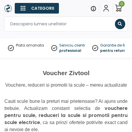
0
CATEGORII
Sear
Plata amanata
Serviciu clienti
Garantie de 60 zil
profesional
pentru returnare
Voucher Zivtool
Vouchere, reduceri si promotii la scule – mereu actualizate
Cauti scule bune la preturi mai prietenoase? Ai ajuns unde
vouchere
trebuie. Actualizam constant selectia de
pentru scule, reduceri la scule si promotii pentru
scule electrice
, ca sa prinzi ofertele potrivite exact cand
ai nevoie de ele.