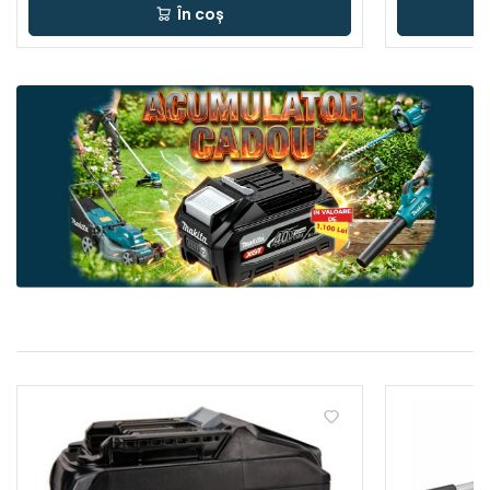
În coș