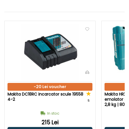
-20 Lei voucher
Makita DC18RC incarcator scule 19558
Makita HR26
4-2
emolator ele
5
2,8 kg | 800 
In stoc
215 Lei