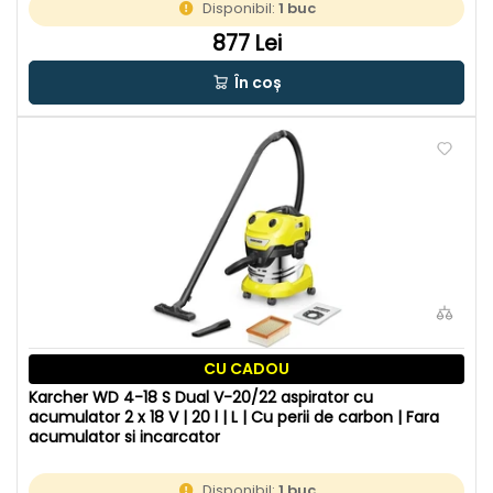
Disponibil:
1 buc
877 Lei
În coș
CU CADOU
Karcher WD 4-18 S Dual V-20/22 aspirator cu
acumulator 2 x 18 V | 20 l | L | Cu perii de carbon | Fara
acumulator si incarcator
Disponibil:
1 buc