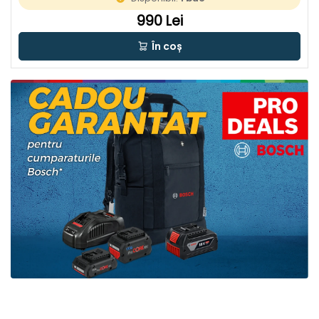
990 Lei
În coș