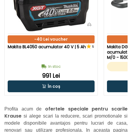
-40 Lei voucher
Makita BL4050 acumulator 40 V | 5 Ah
Makita DG0
5
acumulator 
M/0 - 1500 R
ulator + inc
In stoc
ginal
991 Lei
În coș
ofertele speciale pentru scarile
Profita acum de
Krause
si alege scari la reducere, scari promotionale si
modele disponibile avantajos pentru lucrari de casa,
renovari sau utilizare profesionala. In aceasta pagina