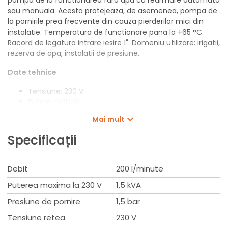
sau manuala. Acesta protejeaza, de asemenea, pompa de
la pornirile prea frecvente din cauza pierderilor mici din
instalatie. Temperatura de functionare pana la +65 °C.
Racord de legatura intrare iesire 1". Domeniu utilizare: irigatii,
rezerva de apa, instalatii de presiune.
Date tehnice
Tensiune: 230 V
Putere: 1500 W
Presiune de pornire: 1,5 bar
Mai mult
Presiune maxima: 10 bar
Debit corespunzator inaltimilor de ridicare
Specificații
mentionate: 200 litri/minut
Racorduri: filet exterior de 1 tol
Temperatura maxima a lichidului: 65 °C
Debit
200 l/minute
Temperatura maxima a mediului ambiant: 40 °C
Puterea maxima la 230 V
1,5 kVA
Lungime de instalare: 174 mm
Lungime cablu: 0 metri
Presiune de pornire
1,5 bar
Protectie: IP65
Tensiune retea
230 V
Clasa de izolatie termica: F