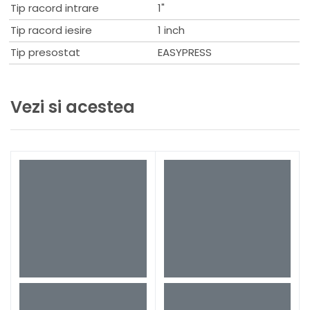
Greutate: 1,63 kg
Tip racord intrare
1"
Tip racord iesire
1 inch
Tip presostat
EASYPRESS
Vezi si acestea