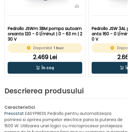
Pedrollo JSWm 3BM pompa autoam
Pedrollo JSW 3AL 
orsanta 120 - 0 l/minut | 0 - 63 m | 2
anta 160 - 0 l/minut
30 V
0 V
Disponibil:
1 buc
Disponib
2.469 Lei
2.669
În coș
În 
Descrierea produsului
Caracteristici
Presostat
EASYPRESS Pedrollo pentru automatizeaza
pornirea si oprirea pompelor electrice pana la puterea de
1500 W. Utilizarea unei logici cu microprocesor protejeaza
pompa de la functionarea fara apa cu rearmare automata