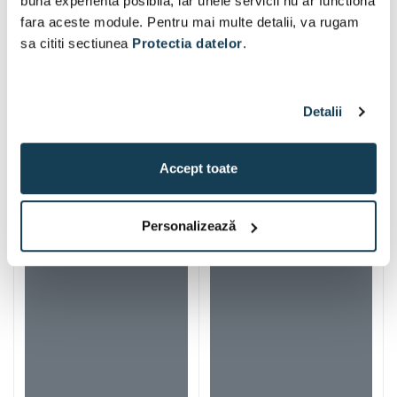
buna experienta posibila, iar unele servicii nu ar functiona
fara aceste module. Pentru mai multe detalii, va rugam
sa cititi sectiunea
Protectia datelor
.
Detalii
Accept toate
Alti clienti au vizitat si
Personalizează