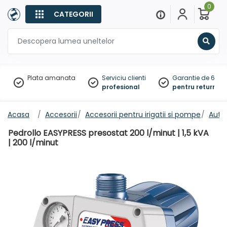
0
CATEGORII
Sear
Plata amanata
Serviciu clienti
Garantie de 60 zil
profesional
pentru returnare
Acasa
Accesorii
Accesorii pentru irigatii si pompe
Auto
Pedrollo EASYPRESS presostat 200 l/minut | 1,5 kVA
| 200 l/minut