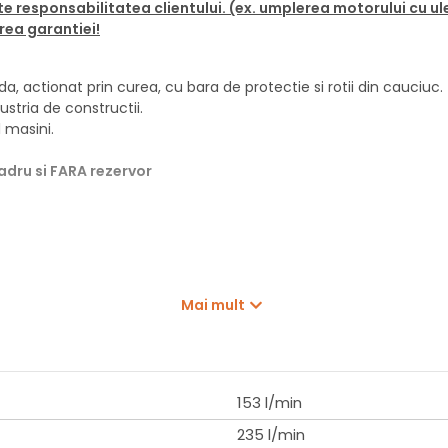
te responsabilitatea clientului. (ex. umplerea motorului cu u
erea garantiei!
ctionat prin curea, cu bara de protectie si rotii din cauciuc.
stria de constructii.
 masini.
adru si FARA rezervor
Mai mult
153 l/min
235 l/min