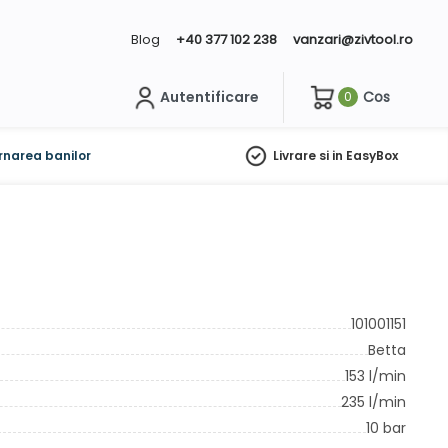
Blog
+40 377 102 238
vanzari@zivtool.ro
Autentificare
Cos
0
ch
rnarea banilor
Livrare si in EasyBox
101001151
Betta
153 l/min
235 l/min
10 bar