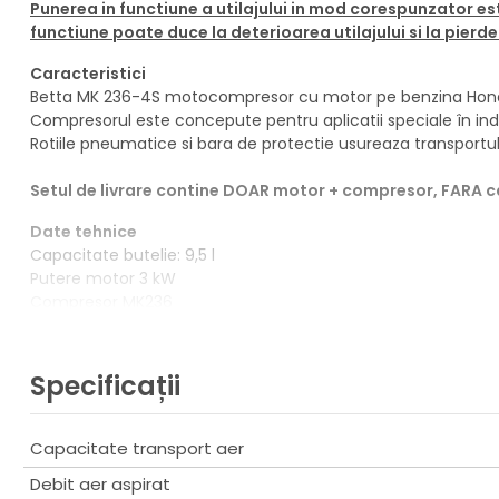
Punerea in functiune a utilajului in mod corespunzator es
functiune poate duce la deterioarea utilajului si la pierd
Caracteristici
Betta MK 236-4S motocompresor cu motor pe benzina Honda, a
Compresorul este concepute pentru aplicatii speciale în indu
Rotiile pneumatice si bara de protectie usureaza transportul
Setul de livrare contine DOAR motor + compresor, FARA c
Date tehnice
Capacitate butelie: 9,5 l
Putere motor 3 kW
Compresor MK236
Debit aer aspirat 235 l/min
Debit aer refulat 153 l/min
Presiune 10 bar
Specificații
Rotatie 3400 rpm
Numar cilindri 1
Nivel zgomot 82 dB(A)
Capacitate transport aer
Dimensiune LxlxI 35 x 19 x 28 cm
Debit aer aspirat
Greutate 12,5 kg