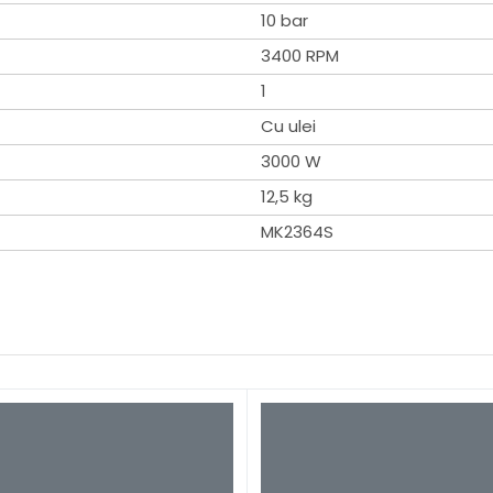
10 bar
3400 RPM
1
Cu ulei
3000 W
12,5 kg
MK2364S