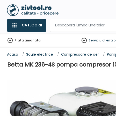
CATEGORII
Plata amanata
Serviciu clienti
p
Acasa
Scule electrice
Compresoare de aer
Pomp
Betta MK 236-4S pompa compresor 10 