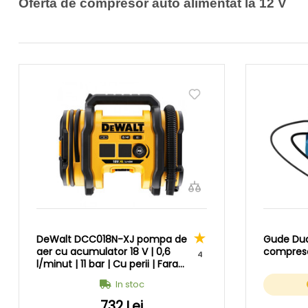
Oferta de compresor auto alimentat la 12 V
DeWalt DCC018N-XJ pompa de
Gude Dua
aer cu acumulator 18 V | 0,6
compreso
4
l/minut | 11 bar | Cu perii | Fara
acumulator si incarcator | In
In stoc
cutie de carton original
732 Lei