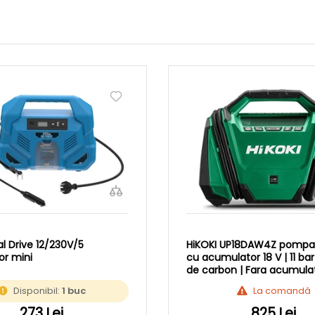
l Drive 12/230V/5
HiKOKI UP18DAW4Z pompa
r mini
cu acumulator 18 V | 11 bar 
de carbon | Fara acumulat
incarcator | In cutie de ca
Disponibil:
1 buc
La comandă
original
273 Lei
825 Lei