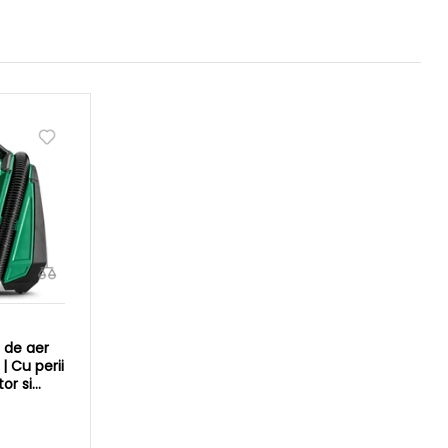
 de aer
| Cu perii
or si
rton