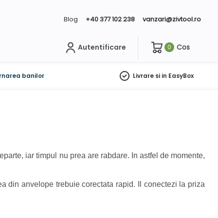
Blog
+40 377 102 238
vanzari@zivtool.ro
Autentificare
Cos
0
ch
rnarea banilor
Livrare si in EasyBox
eparte, iar timpul nu prea are rabdare. In astfel de momente,
a din anvelope trebuie corectata rapid. Il conectezi la priza