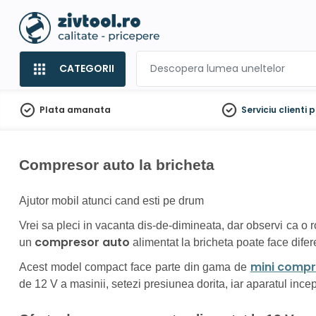
CATEGORII
Plata amanata
Serviciu clienti
p
Compresor auto la bricheta
Ajutor mobil atunci cand esti pe drum
Vrei sa pleci in vacanta dis-de-dimineata, dar observi ca o 
compresor auto
un
alimentat la bricheta poate face difer
mini comp
Acest model compact face parte din gama de
de 12 V a masinii, setezi presiunea dorita, iar aparatul ince