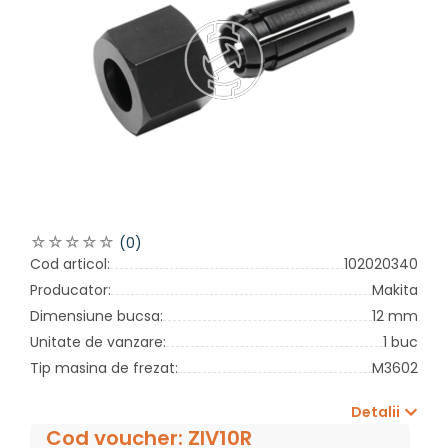
(0)
Cod articol:
102020340
Producator:
Makita
Dimensiune bucsa:
12 mm
Unitate de vanzare:
1 buc
Tip masina de frezat:
M3602
Detalii
Cod voucher: ZIV10R