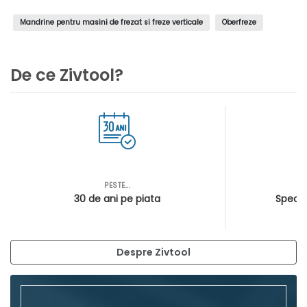
Mandrine pentru masini de frezat si freze verticale
Oberfreze
De ce Zivtool?
PESTE...
AS
30 de ani pe piata
Special
Despre Zivtool