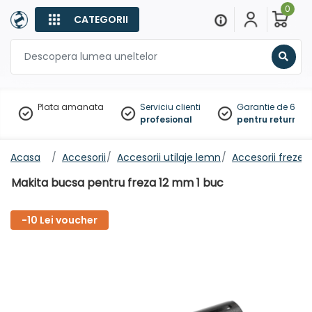
0
CATEGORII
Sear
Plata amanata
Serviciu clienti
Garantie de 60 zil
profesional
pentru returnare
Acasa
Accesorii
Accesorii utilaje lemn
Accesorii freze v
Makita bucsa pentru freza 12 mm 1 buc
-10 Lei voucher