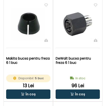
Makita bucsa pentru freza
DeWalt bucsa pentru
6 1 buc
freza 6 1 buc
Disponibil:
5 buc
In stoc
13 Lei
96 Lei
În coș
În coș