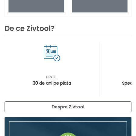
De ce Zivtool?
PESTE...
AS
30 de ani pe piata
Special
Despre Zivtool