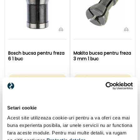
Bosch bucsa pentru freza
Makita bucsa pentru freza
6 1 buc
3 mm 1 buc
Disponibil:
3 buc
Disponibil:
3 buc
66 Lei
48 Lei
În coș
În coș
Setari cookie
Acest site utilizeaza cookie-uri pentru a va oferi cea mai
buna experienta posibila, iar unele servicii nu ar functiona
fara aceste module. Pentru mai multe detalii, va rugam