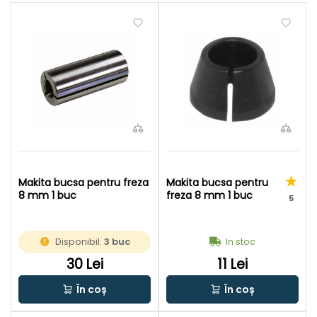
Makita bucsa pentru freza
Makita bucsa pentru
8 mm 1 buc
freza 8 mm 1 buc
5
Disponibil:
3 buc
In stoc
30 Lei
11 Lei
În coș
În coș