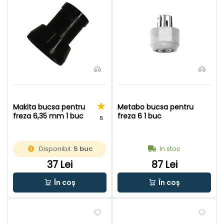
Makita bucsa pentru
Metabo bucsa pentru
freza 6,35 mm 1 buc
freza 6 1 buc
5
Disponibil:
5 buc
In stoc
37 Lei
87 Lei
În coș
În coș