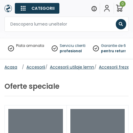
0
CATEGORII
Sear
Plata amanata
Serviciu clienti
Garantie de 60 zil
profesional
pentru returnare
Acasa
Accesorii
Accesorii utilaje lemn
Accesorii freze v
Oferte speciale