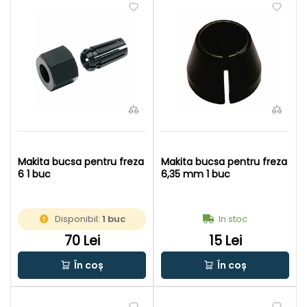
Makita bucsa pentru freza
Makita bucsa pentru freza
6 1 buc
6,35 mm 1 buc
Disponibil:
1 buc
In stoc
70 Lei
15 Lei
În coș
În coș