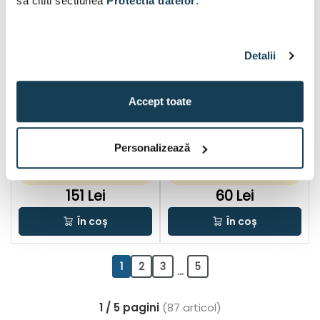
sa cititi sectiunea
Protectia datelor
.
Detalii
Accept toate
Metabo bucsa pentru
Makita bucsa pentru freza
freza 8 mm 1 buc
12 mm 1 buc
Personalizează
Disponibil:
3 buc
Disponibil:
3 buc
151 Lei
60 Lei
În coș
În coș
1
2
3
5
...
1 / 5 pagini
(87 articol)