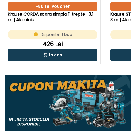
-80 Lei voucher
Krause CORDA scara simpla 11 trepte | 3,1
Krause STABI
m | Aluminiu
3 m | Alumin
Disponibil:
1 buc
426 Lei
În coș