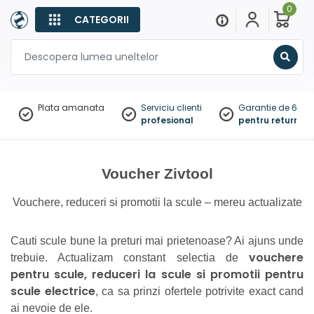
0
CATEGORII
Sear
Plata amanata
Serviciu clienti
Garantie de 60 zil
profesional
pentru returnare
Voucher Zivtool
Vouchere, reduceri si promotii la scule – mereu actualizate
Cauti scule bune la preturi mai prietenoase? Ai ajuns unde
vouchere
trebuie. Actualizam constant selectia de
pentru scule, reduceri la scule si promotii pentru
scule electrice
, ca sa prinzi ofertele potrivite exact cand
ai nevoie de ele.