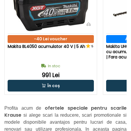
-40 Lei voucher
AC
Makita BL4050 acumulator 40 V | 5 Ah
Makita UH00
5
cu acumulat
| Fara acumu
In stoc
991 Lei
În coș
ofertele speciale pentru scarile
Profita acum de
Krause
si alege scari la reducere, scari promotionale si
modele disponibile avantajos pentru lucrari de casa,
renovari sau utilizare profesionala. In aceasta pagina