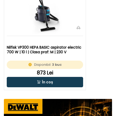
Nilfisk VP300 HEPA BASIC aspirator electric
700 W | 10 l | Clasa praf: M | 230 V
Disponibil:
3 buc
873 Lei
În coș