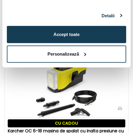
Karcher PCL 3-18 Battery Set (2,5 Ah) curatator cu
acumulator pentru podea 18 V | 60 x 300 mm | Cu perii |
1 x 2,5 Ah acumulator + incarcator
Detalii
Disponibil:
1 buc
1.206 Lei
Accept toate
În coș
Personalizează
CU CADOU
Karcher OC 6-18 masina de spalat cu inalta presiune cu