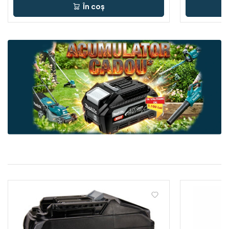
În coș