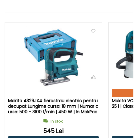
Makita 4329JX4 fierastrau electric pentru
Makita VC251
decupat Lungime cursa: 18 mm | Numar c
25 l | Clasa p
urse: 500 - 3100 1/min | 450 W | In MakPac
In stoc
545 Lei