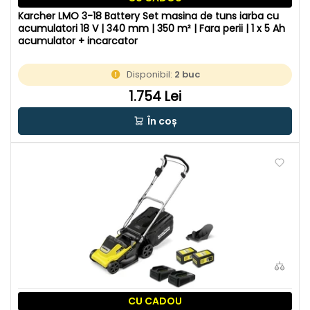
Karcher LMO 3-18 Battery Set masina de tuns iarba cu
acumulatori 18 V | 340 mm | 350 m² | Fara perii | 1 x 5 Ah
acumulator + incarcator
Disponibil:
2 buc
1.754 Lei
În coș
CU CADOU