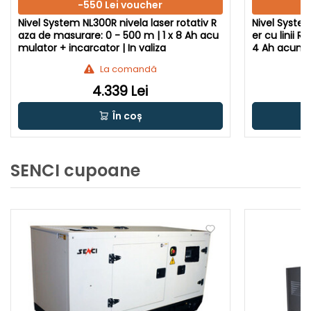
-550 Lei voucher
Nivel System NL300R nivela laser rotativ R
Nivel System
aza de masurare: 0 - 500 m | 1 x 8 Ah acu
er cu linii 
mulator + incarcator | In valiza
4 Ah acumula
La comandă
4.339 Lei
În coș
SENCI cupoane