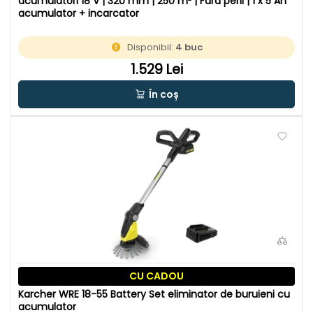
acumulatori 18 V | 320 mm | 250 m² | Fara perii | 1 x 5 Ah
acumulator + incarcator
Disponibil:
4 buc
1.529 Lei
În coș
CU CADOU
Karcher WRE 18-55 Battery Set eliminator de buruieni cu
acumulator