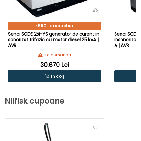
-550 Lei voucher
Senci SCDE 25i-YS generator de curent in
Senci SCDE 
sonorizat trifazic cu motor diesel 25 kVA |
insonorizat 
AVR
A | AVR
La comandă
30.670 Lei
În coș
Nilfisk cupoane