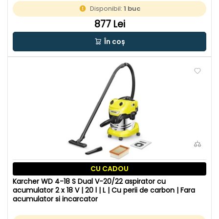
Disponibil:
1 buc
877 Lei
În coș
CU CADOU
Karcher WD 4-18 S Dual V-20/22 aspirator cu
acumulator 2 x 18 V | 20 l | L | Cu perii de carbon | Fara
acumulator si incarcator