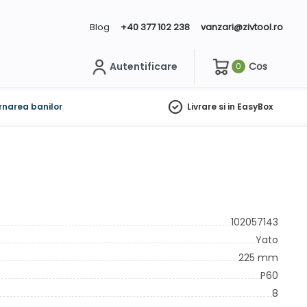
Blog
+40 377 102 238
vanzari@zivtool.ro
Autentificare
Cos
0
ch
rnarea banilor
Livrare si in EasyBox
102057143
Yato
225 mm
P60
8