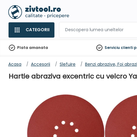
CATEGORII
Plata amanata
Serviciu clienti
p
Acasa
Accesorii
Slefuire
Benzi abrazive, Foi abraz
Hartie abraziva excentric cu velcro Y