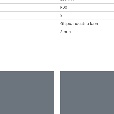
P60
8
Ghips, Industria lemn
3 buc