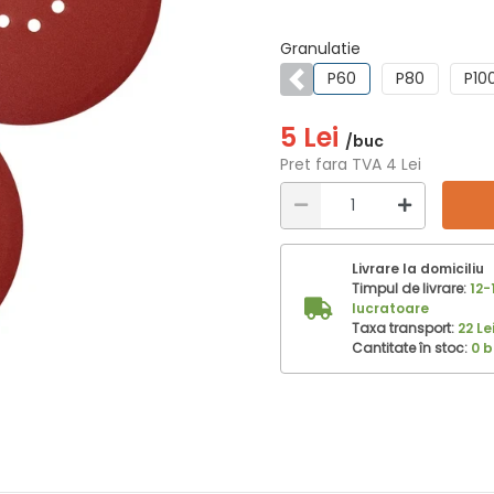
Granulatie
P60
P80
P10
Anterior
5 Lei
/buc
Pret fara TVA 4 Lei
Livrare la domiciliu
Timpul de livrare:
12-
lucratoare
Taxa transport:
22 Le
Cantitate în stoc:
0 