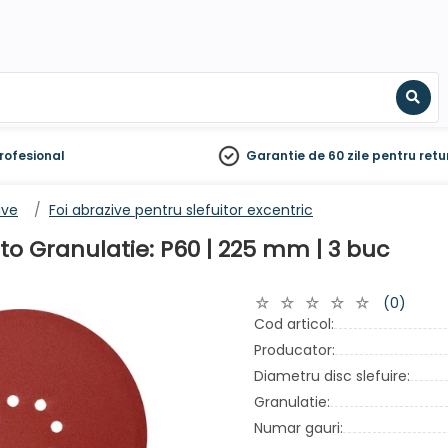
Sear
rofesional
Garantie de 60 zile
pentru retu
ive
Foi abrazive pentru slefuitor excentric
ato Granulatie: P60 | 225 mm | 3 buc
(0)
Cod articol:
Producator:
Diametru disc slefuire:
Granulatie:
Numar gauri: