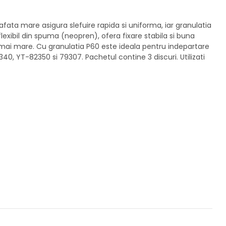
rafata mare asigura slefuire rapida si uniforma, iar granulatia
lexibil din spuma (neopren), ofera fixare stabila si buna
ata mai mare. Cu granulatia P60 este ideala pentru indepartare
40, YT-82350 si 79307. Pachetul contine 3 discuri. Utilizati