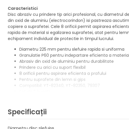
Caracteristici
Disc abraziv cu prindere tip arici profesional, cu diametrul d
din oxid de aluminiu (electrocorindon) isi pastreaza ascutime
copiere a suprafetei. Cele 8 orificii permit aspirarea eficien
rapida de material si egalizarea suprafetei, atat pentru lemn,
echipament individual de protectie in timpul lucrului.
Diametru 225 mm pentru slefuire rapida si uniforma
Granulatie P60 pentru indepartare eficienta a material
Abrasiv din oxid de aluminiu pentru durabilitate
Prindere cu arici cu suport flexibil
8 orificii pentru aspirare eficienta a prafului
Pentru suprafete din lemn si gips
Compatibil: YT-82340, YT-82350, 79307
Set de 3 bucati
Date tehnice
Marca: Yato
Specificații
Aplicatie: lemn / gips
Diametru: 225 mm
Forma: disc
Diametru disc slefuire