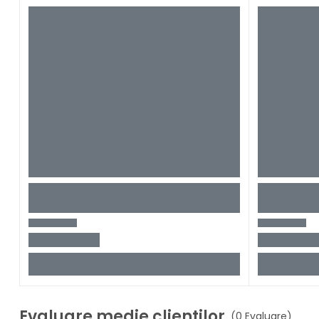
Evaluare medie clientilor
(0 Evaluare)