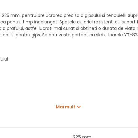
e 225 mm, pentru prelucrarea precisa a gipsului si tencuielii. Sup
a pentru timp indelungat. Spatele cu arici rezistent, cu suport f
ta a prafului, astfel lucrati mai curat si obtineti o durata de vi
 cat si pentru gips. Se potriveste perfect cu slefuitoarele YT-823
ului
Mai mult
225 mm