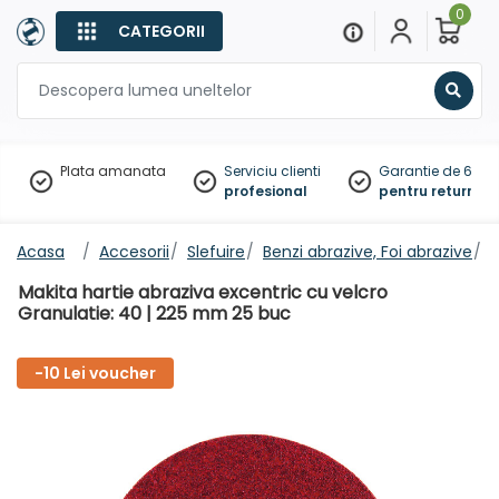
0
CATEGORII
Sear
Plata amanata
Serviciu clienti
Garantie de 60 zil
profesional
pentru returnare
Acasa
Accesorii
Slefuire
Benzi abrazive, Foi abrazive
F
Makita hartie abraziva excentric cu velcro
Granulatie: 40 | 225 mm 25 buc
-10 Lei voucher