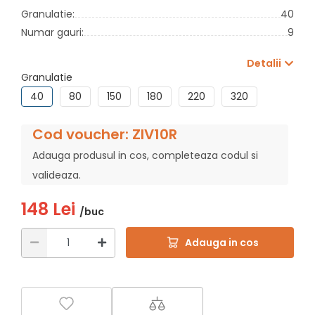
Granulatie:
40
Numar gauri:
9
Detalii
Granulatie
40
80
150
180
220
320
Cod voucher: ZIV10R
Adauga produsul in cos, completeaza codul si
valideaza.
148 Lei
/buc
Adauga in cos