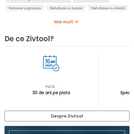
Polizoare unghiulare
Slefuitoare cu banda
Slefuitoare cu vibratii
Polizoare drepte
Girafa de slefuit
Masini de satinat
Mai mult
Slefuiotoare de banc
Slefuitoare de piatra
Slefuitoare beton
De ce Zivtool?
Polizoare
PESTE...
AS
30 de ani pe piata
Special
Despre Zivtool